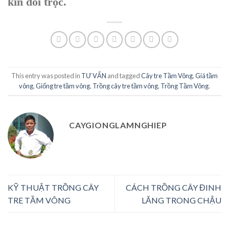
kín đồi trọc.
This entry was posted in
TƯ VẤN
and tagged
Cây tre Tầm Vông
,
Giá tầm
vông
,
Giống tre tầm vông
,
Trồng cây tre tầm vông
,
Trồng Tầm Vông
.
CAYGIONGLAMNGHIEP
KỸ THUẬT TRỒNG CÂY
CÁCH TRỒNG CÂY ĐINH
TRE TẦM VÔNG
LĂNG TRONG CHẬU