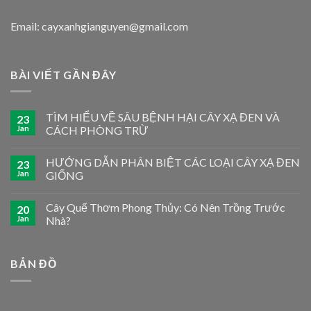
Email: cayxanhgianguyen@gmail.com
BÀI VIẾT GẦN ĐÂY
TÌM HIỂU VỀ SÂU BỆNH HẠI CÂY XẠ ĐEN VÀ
23
Jan
CÁCH PHÒNG TRỪ
HƯỚNG DẪN PHÂN BIỆT CÁC LOẠI CÂY XẠ ĐEN
23
Jan
GIỐNG
Cây Quế Thơm Phong Thủy: Có Nên Trồng Trước
20
Jan
Nhà?
BẢN ĐỒ