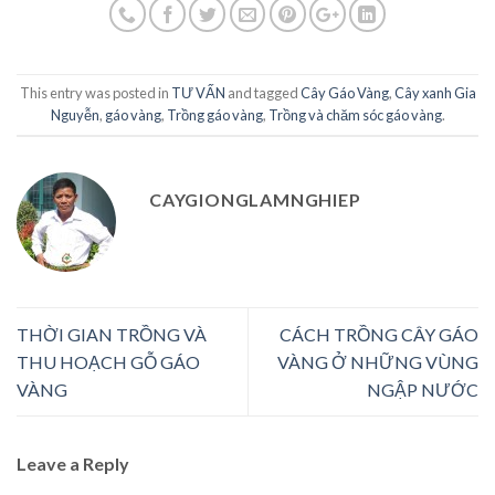
This entry was posted in
TƯ VẤN
and tagged
Cây Gáo Vàng
,
Cây xanh Gia
Nguyễn
,
gáo vàng
,
Trồng gáo vàng
,
Trồng và chăm sóc gáo vàng
.
CAYGIONGLAMNGHIEP
THỜI GIAN TRỒNG VÀ
CÁCH TRỒNG CÂY GÁO
THU HOẠCH GỖ GÁO
VÀNG Ở NHỮNG VÙNG
VÀNG
NGẬP NƯỚC
Leave a Reply