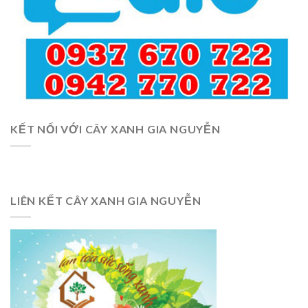
KẾT NỐI VỚI CÂY XANH GIA NGUYỄN
LIÊN KẾT CÂY XANH GIA NGUYỄN