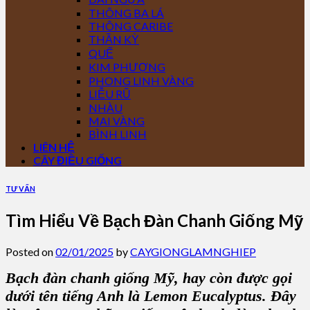
THÔNG BA LÁ
THÔNG CARIBE
THẦN KỲ
QUẾ
KIM PHƯỢNG
PHONG LINH VÀNG
LIỄU RŨ
NHÀU
MAI VÀNG
BÌNH LINH
LIÊN HỆ
CÂY ĐIỀU GIỐNG
TƯ VẤN
Tìm Hiểu Về Bạch Đàn Chanh Giống Mỹ
Posted on
02/01/2025
by
CAYGIONGLAMNGHIEP
Bạch đàn chanh giống Mỹ, hay còn được gọi
dưới tên tiếng Anh là Lemon Eucalyptus. Đây