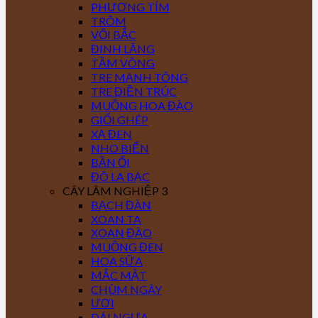
PHƯỢNG TÍM
TRÔM
VỐI BẮC
ĐINH LĂNG
TẦM VÔNG
TRE MẠNH TÔNG
TRE ĐIỀN TRÚC
MUỒNG HOA ĐÀO
GIỔI GHÉP
XẠ ĐEN
NHO BIỂN
BẦN ỔI
ĐÔ LA BẠC
CÂY LÂM NGHIỆP 3
BẠCH ĐÀN
XOAN TA
XOAN ĐÀO
MUỒNG ĐEN
HOA SỮA
MẮC MẬT
CHÙM NGÂY
ƯƠI
DÁI NGỰA