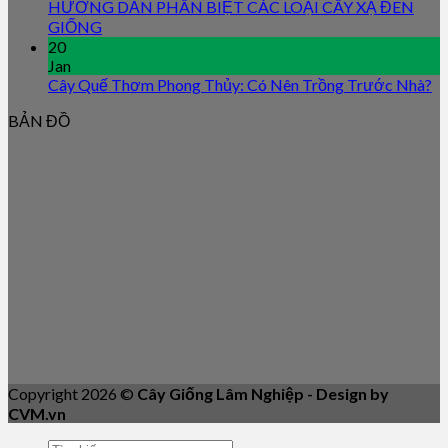
HƯỚNG DẪN PHÂN BIỆT CÁC LOẠI CÂY XẠ ĐEN
GIỐNG
20
Jan
Cây Quế Thơm Phong Thủy: Có Nên Trồng Trước Nhà?
BẢN ĐỒ
Copyright 2026 ©
Cây Giống Lâm Nghiệp - Design by
CVM.vn