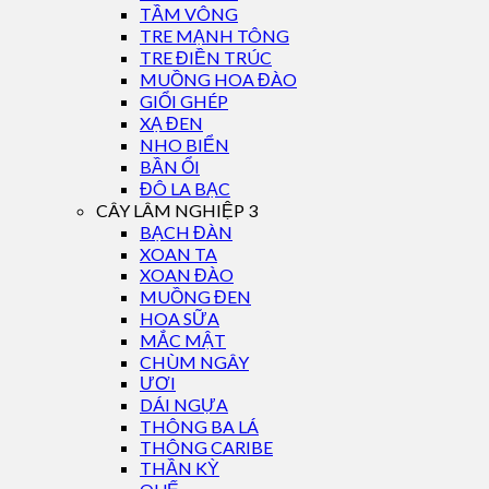
TẦM VÔNG
TRE MẠNH TÔNG
TRE ĐIỀN TRÚC
MUỒNG HOA ĐÀO
GIỔI GHÉP
XẠ ĐEN
NHO BIỂN
BẦN ỔI
ĐÔ LA BẠC
CÂY LÂM NGHIỆP 3
BẠCH ĐÀN
XOAN TA
XOAN ĐÀO
MUỒNG ĐEN
HOA SỮA
MẮC MẬT
CHÙM NGÂY
ƯƠI
DÁI NGỰA
THÔNG BA LÁ
THÔNG CARIBE
THẦN KỲ