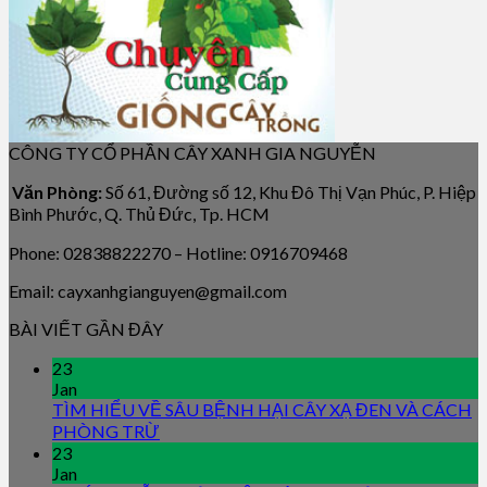
CÔNG TY CỔ PHẦN CÂY XANH GIA NGUYỄN
Văn Phòng:
Số 61, Đường số 12, Khu Đô Thị Vạn Phúc, P. Hiệp
Bình Phước, Q. Thủ Đức, Tp. HCM
Phone: 02838822270 – Hotline: 0916709468
Email: cayxanhgianguyen@gmail.com
BÀI VIẾT GẦN ĐÂY
23
Jan
TÌM HIỂU VỀ SÂU BỆNH HẠI CÂY XẠ ĐEN VÀ CÁCH
PHÒNG TRỪ
23
Jan