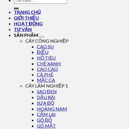
TRANG CHỦ
GIỚI THIỆU
HOẠT ĐỘNG
TƯ VẤN
SẢN PHẨM
CÂY CÔNG NGHIỆP
CAO SU
ĐIỀU
HỒ TIÊU
CHÈ XANH
CAO CAO
CÀ PHÊ
MẮC CA
CÂY LÂM NGHIỆP 1
SAO ĐEN
DẦU RÁI
SƯA ĐỎ
HOÀNG NAM
CẨM LAI
GÕ ĐỎ
GÕ MẬT