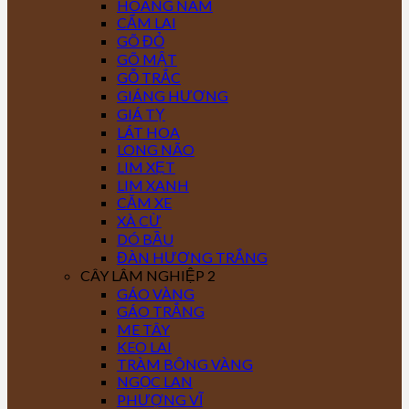
HOÀNG NAM
CẨM LAI
GÕ ĐỎ
GÕ MẬT
GỖ TRẮC
GIÁNG HƯƠNG
GIÁ TỴ
LÁT HOA
LONG NÃO
LIM XẸT
LIM XANH
CĂM XE
XÀ CỪ
DÓ BẦU
ĐÀN HƯƠNG TRẮNG
CÂY LÂM NGHIỆP 2
GÁO VÀNG
GÁO TRẮNG
ME TÂY
KEO LAI
TRÀM BÔNG VÀNG
NGỌC LAN
PHƯỢNG VĨ