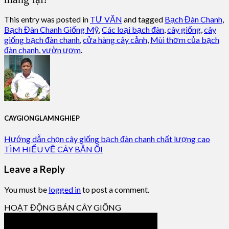
This entry was posted in
TƯ VẤN
and tagged
Bạch Đàn Chanh
,
Bạch Đàn Chanh Giống Mỹ
,
Các loại bạch đàn
,
cây giống
,
cây
giống bạch đàn chanh
,
cửa hàng cây cảnh
,
Mùi thơm của bạch
đàn chanh
,
vườn ươm
.
CAYGIONGLAMNGHIEP
Hướng dẫn chọn cây giống bạch đàn chanh chất lượng cao
TÌM HIỂU VỀ CÂY BẦN ỔI
Leave a Reply
You must be
logged in
to post a comment.
HOẠT ĐỘNG BÁN CÂY GIỐNG