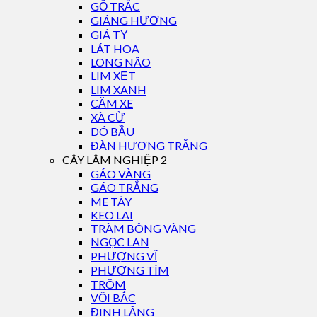
GỖ TRẮC
GIÁNG HƯƠNG
GIÁ TỴ
LÁT HOA
LONG NÃO
LIM XẸT
LIM XANH
CĂM XE
XÀ CỪ
DÓ BẦU
ĐÀN HƯƠNG TRẮNG
CÂY LÂM NGHIỆP 2
GÁO VÀNG
GÁO TRẮNG
ME TÂY
KEO LAI
TRÀM BÔNG VÀNG
NGỌC LAN
PHƯỢNG VĨ
PHƯỢNG TÍM
TRÔM
VỐI BẮC
ĐINH LĂNG