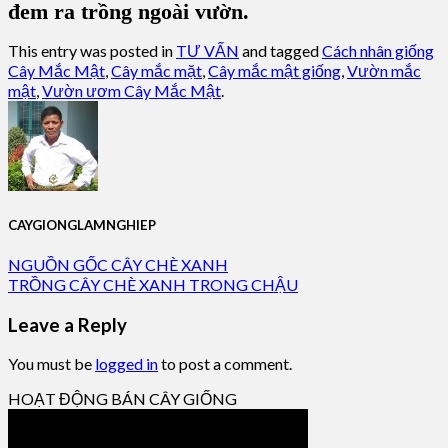
đem ra trồng ngoài vườn.
This entry was posted in
TƯ VẤN
and tagged
Cách nhân giống
Cây Mắc Mật
,
Cây mắc mặt
,
Cây mắc mật giống
,
Vườn mắc
mật
,
Vườn ươm Cây Mắc Mật
.
CAYGIONGLAMNGHIEP
NGUỒN GỐC CÂY CHÈ XANH
TRỒNG CÂY CHÈ XANH TRONG CHẬU
Leave a Reply
You must be
logged in
to post a comment.
HOẠT ĐỘNG BÁN CÂY GIỐNG