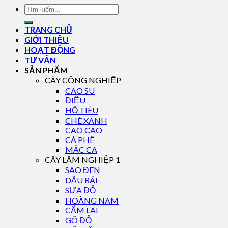
TRANG CHỦ
GIỚI THIỆU
HOẠT ĐỘNG
TƯ VẤN
SẢN PHẨM
CÂY CÔNG NGHIỆP
CAO SU
ĐIỀU
HỒ TIÊU
CHÈ XANH
CAO CAO
CÀ PHÊ
MẮC CA
CÂY LÂM NGHIỆP 1
SAO ĐEN
DẦU RÁI
SƯA ĐỎ
HOÀNG NAM
CẨM LAI
GÕ ĐỎ