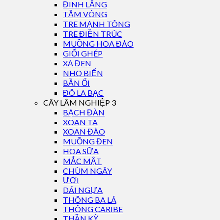
ĐINH LĂNG
TẦM VÔNG
TRE MẠNH TÔNG
TRE ĐIỀN TRÚC
MUỒNG HOA ĐÀO
GIỔI GHÉP
XẠ ĐEN
NHO BIỂN
BẦN ỔI
ĐÔ LA BẠC
CÂY LÂM NGHIỆP 3
BẠCH ĐÀN
XOAN TA
XOAN ĐÀO
MUỒNG ĐEN
HOA SỮA
MẮC MẬT
CHÙM NGÂY
ƯƠI
DÁI NGỰA
THÔNG BA LÁ
THÔNG CARIBE
THẦN KỲ