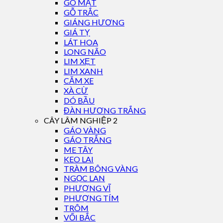
GÕ MẬT
GỖ TRẮC
GIÁNG HƯƠNG
GIÁ TỴ
LÁT HOA
LONG NÃO
LIM XẸT
LIM XANH
CĂM XE
XÀ CỪ
DÓ BẦU
ĐÀN HƯƠNG TRẮNG
CÂY LÂM NGHIỆP 2
GÁO VÀNG
GÁO TRẮNG
ME TÂY
KEO LAI
TRÀM BÔNG VÀNG
NGỌC LAN
PHƯỢNG VĨ
PHƯỢNG TÍM
TRÔM
VỐI BẮC