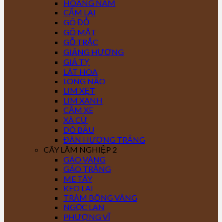
HOÀNG NAM
CẨM LAI
GÕ ĐỎ
GÕ MẬT
GỖ TRẮC
GIÁNG HƯƠNG
GIÁ TỴ
LÁT HOA
LONG NÃO
LIM XẸT
LIM XANH
CĂM XE
XÀ CỪ
DÓ BẦU
ĐÀN HƯƠNG TRẮNG
CÂY LÂM NGHIỆP 2
GÁO VÀNG
GÁO TRẮNG
ME TÂY
KEO LAI
TRÀM BÔNG VÀNG
NGỌC LAN
PHƯỢNG VĨ