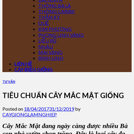
THÔNG BA LÁ
THÔNG CARIBE
THẦN KỲ
QUẾ
KIM PHƯỢNG
PHONG LINH VÀNG
LIỄU RŨ
NHÀU
MAI VÀNG
BÌNH LINH
LIÊN HỆ
CÂY ĐIỀU GIỐNG
TƯ VẤN
TIÊU CHUẨN CÂY MẮC MẬT GIỐNG
Posted on
18/04/2017
31/12/2019
by
CAYGIONGLAMNGHIEP
Cây Mắc Mật đang ngày càng được nhiều Bà
con nhà vườn chọn trồng. Đây là loại cây đa