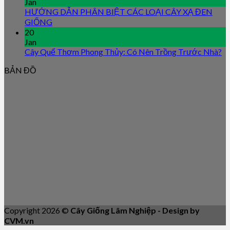
Jan
HƯỚNG DẪN PHÂN BIỆT CÁC LOẠI CÂY XẠ ĐEN
GIỐNG
20
Jan
Cây Quế Thơm Phong Thủy: Có Nên Trồng Trước Nhà?
BẢN ĐỒ
Copyright 2026 ©
Cây Giống Lâm Nghiệp - Design by
CVM.vn