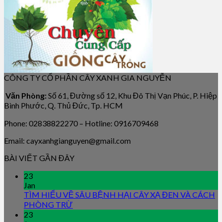
CÔNG TY CỔ PHẦN CÂY XANH GIA NGUYỄN
Văn Phòng:
Số 61, Đường số 12, Khu Đô Thị Vạn Phúc, P. Hiệp
Bình Phước, Q. Thủ Đức, Tp. HCM
Phone: 02838822270 – Hotline: 0916709468
Email: cayxanhgianguyen@gmail.com
BÀI VIẾT GẦN ĐÂY
23
Jan
TÌM HIỂU VỀ SÂU BỆNH HẠI CÂY XẠ ĐEN VÀ CÁCH
PHÒNG TRỪ
23