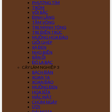
PHƯỢNG TÍM
TRÔM
VỐI BẮC
ĐINH LĂNG
TẦM VÔNG
TRE MẠNH TÔNG
TRE ĐIỀN TRÚC
MUỒNG HOA ĐÀO
GIỔI GHÉP
XẠ ĐEN
NHO BIỂN
BẦN ỔI
ĐÔ LA BẠC
CÂY LÂM NGHIỆP 3
BẠCH ĐÀN
XOAN TA
XOAN ĐÀO
MUỒNG ĐEN
HOA SỮA
MẮC MẬT
CHÙM NGÂY
ƯƠI
DÁI NGỰA