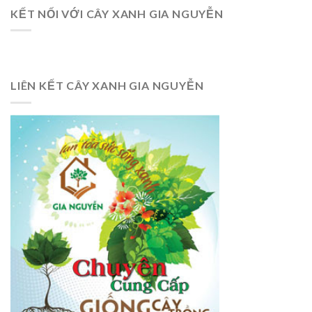
KẾT NỐI VỚI CÂY XANH GIA NGUYỄN
LIÊN KẾT CÂY XANH GIA NGUYỄN