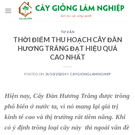
Skip
to
content
TƯ VẤN
THỜI ĐIỂM THU HOẠCH CÂY ĐÀN
HƯƠNG TRẮNG ĐẠT HIỆU QUẢ
CAO NHẤT
POSTED ON
31/10/2020
BY
CAYGIONGLAMNGHIEP
Hiện nay, Cây Đàn Hương Trắng được trồng
phổ biến ở nước ta, vì nó mang lại giá trị
kinh tế cao và thị trường rất tiềm năng. Khi
có ý định trồng loại cây này thì ngoài vấn đề