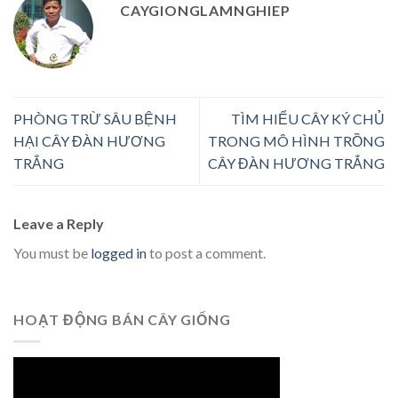
CAYGIONGLAMNGHIEP
PHÒNG TRỪ SÂU BỆNH
TÌM HIỂU CÂY KÝ CHỦ
HẠI CÂY ĐÀN HƯƠNG
TRONG MÔ HÌNH TRỒNG
TRẮNG
CÂY ĐÀN HƯƠNG TRẮNG
Leave a Reply
You must be
logged in
to post a comment.
HOẠT ĐỘNG BÁN CÂY GIỐNG