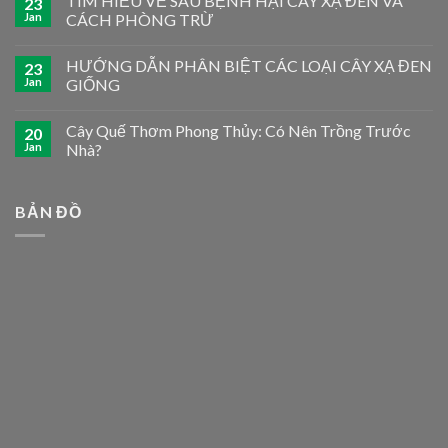
TÌM HIỂU VỀ SÂU BỆNH HẠI CÂY XẠ ĐEN VÀ
23
Jan
CÁCH PHÒNG TRỪ
HƯỚNG DẪN PHÂN BIỆT CÁC LOẠI CÂY XẠ ĐEN
23
Jan
GIỐNG
Cây Quế Thơm Phong Thủy: Có Nên Trồng Trước
20
Jan
Nhà?
BẢN ĐỒ