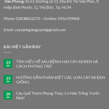
Văn Phòng:
Số 61, Đường số 12, Khu Đô Thị Vạn Phúc, P.
Hiệp Bình Phước, Q. Thủ Đức, Tp. HCM
Phone: 02838822270 – Hotline: 0916709468
Email: cayxanhgianguyen@gmail.com
BÀI VIẾT GẦN ĐÂY
TÌM HIỂU VỀ SÂU BỆNH HẠI CÂY XẠ ĐEN VÀ
23
Jan
CÁCH PHÒNG TRỪ
HƯỚNG DẪN PHÂN BIỆT CÁC LOẠI CÂY XẠ ĐEN
23
Jan
GIỐNG
Cây Quế Thơm Phong Thủy: Có Nên Trồng Trước
20
Jan
Nhà?