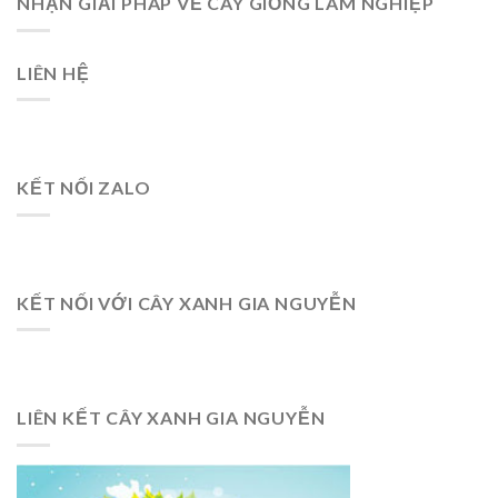
NHẬN GIẢI PHÁP VỀ CÂY GIỐNG LÂM NGHIỆP
LIÊN HỆ
KẾT NỐI ZALO
KẾT NỐI VỚI CÂY XANH GIA NGUYỄN
LIÊN KẾT CÂY XANH GIA NGUYỄN