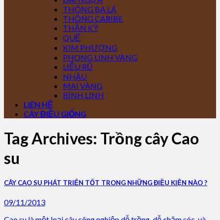
THÔNG BA LÁ
THÔNG CARIBE
THẦN KỲ
QUẾ
KIM PHƯỢNG
PHONG LINH VÀNG
LIỄU RŨ
NHÀU
MAI VÀNG
BÌNH LINH
LIÊN HỆ
CÂY ĐIỀU GIỐNG
Tag Archives:
Trồng cây Cao
su
CÂY CAO SU PHÁT TRIỂN TỐT TRONG NHỮNG ĐIỀU KIỆN NÀO ?
09/11/2013
Cao su là một loại cây công nghiệp dễ trồng, dễ chăm sóc, và