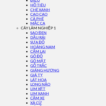
ĐIỀU
HỒ TIÊU
CHÈ XANH
CAO CAO
CÀ PHÊ
MẮC CA
CÂY LÂM NGHIỆP 1
SAO ĐEN
DẦU RÁI
SƯA ĐỎ
HOÀNG NAM
CẨM LAI
GÕ ĐỎ
GÕ MẬT
GỖ TRẮC
GIÁNG HƯƠNG
GIÁ TỴ
LÁT HOA
LONG NÃO
LIM XẸT
LIM XANH
CĂM XE
XÀ CỪ