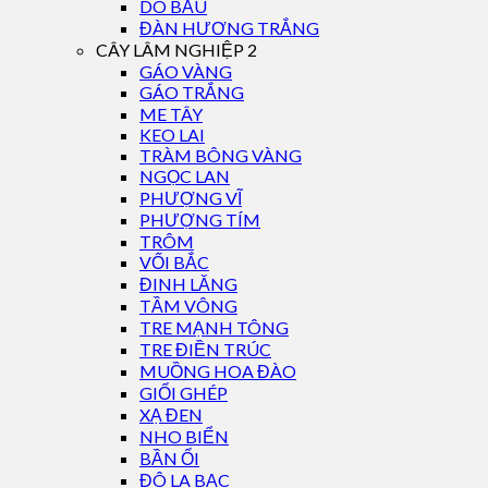
DÓ BẦU
ĐÀN HƯƠNG TRẮNG
CÂY LÂM NGHIỆP 2
GÁO VÀNG
GÁO TRẮNG
ME TÂY
KEO LAI
TRÀM BÔNG VÀNG
NGỌC LAN
PHƯỢNG VĨ
PHƯỢNG TÍM
TRÔM
VỐI BẮC
ĐINH LĂNG
TẦM VÔNG
TRE MẠNH TÔNG
TRE ĐIỀN TRÚC
MUỒNG HOA ĐÀO
GIỔI GHÉP
XẠ ĐEN
NHO BIỂN
BẦN ỔI
ĐÔ LA BẠC