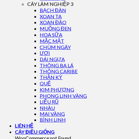
CÂY LÂM NGHIỆP 3
BẠCH ĐÀN
XOAN TA
XOAN ĐÀO
MUỒNG ĐEN
HOA SỮA
MẮC MẬT
CHÙM NGÂY
ƯƠI
DÁI NGỰA
THÔNG BA LÁ
THÔNG CARIBE
THẦN KỲ
QUẾ
KIM PHƯỢNG
PHONG LINH VÀNG
LIỄU RŨ
NHÀU
MAI VÀNG
BÌNH LINH
LIÊN HỆ
CÂY ĐIỀU GIỐNG
WooCommerce not Found