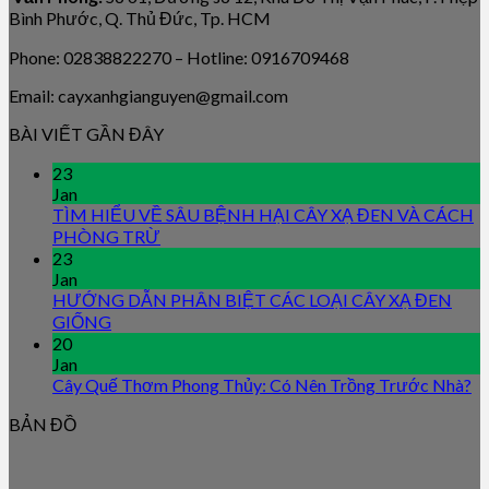
Bình Phước, Q. Thủ Đức, Tp. HCM
Phone: 02838822270 – Hotline: 0916709468
Email: cayxanhgianguyen@gmail.com
BÀI VIẾT GẦN ĐÂY
23
Jan
TÌM HIỂU VỀ SÂU BỆNH HẠI CÂY XẠ ĐEN VÀ CÁCH
PHÒNG TRỪ
23
Jan
HƯỚNG DẪN PHÂN BIỆT CÁC LOẠI CÂY XẠ ĐEN
GIỐNG
20
Jan
Cây Quế Thơm Phong Thủy: Có Nên Trồng Trước Nhà?
BẢN ĐỒ