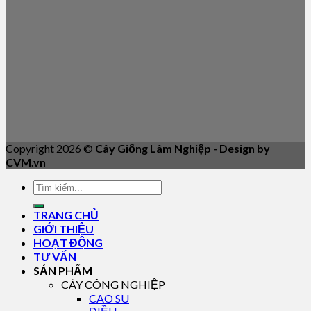
Copyright 2026 ©
Cây Giống Lâm Nghiệp - Design by
CVM.vn
TRANG CHỦ
GIỚI THIỆU
HOẠT ĐỘNG
TƯ VẤN
SẢN PHẨM
CÂY CÔNG NGHIỆP
CAO SU