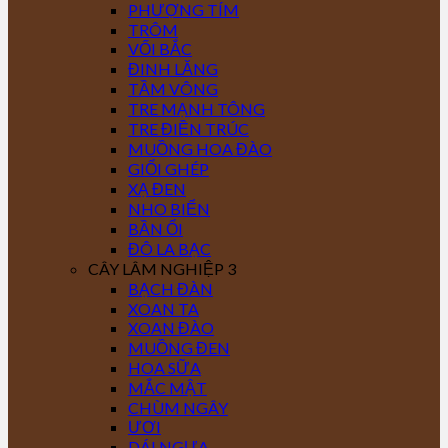
PHƯỢNG TÍM
TRÔM
VỐI BẮC
ĐINH LĂNG
TẦM VÔNG
TRE MẠNH TÔNG
TRE ĐIỀN TRÚC
MUỒNG HOA ĐÀO
GIỔI GHÉP
XẠ ĐEN
NHO BIỂN
BẦN ỔI
ĐÔ LA BẠC
CÂY LÂM NGHIỆP 3
BẠCH ĐÀN
XOAN TA
XOAN ĐÀO
MUỒNG ĐEN
HOA SỮA
MẮC MẬT
CHÙM NGÂY
ƯƠI
DÁI NGỰA