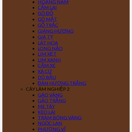
HOÀNG NAM
CẨM LAI
GÕ ĐỎ
GÕ MẬT
GỖ TRẮC
GIÁNG HƯƠNG
GIÁ TỴ
LÁT HOA
LONG NÃO
LIM XẸT
LIM XANH
CĂM XE
XÀ CỪ
DÓ BẦU
ĐÀN HƯƠNG TRẮNG
CÂY LÂM NGHIỆP 2
GÁO VÀNG
GÁO TRẮNG
ME TÂY
KEO LAI
TRÀM BÔNG VÀNG
NGỌC LAN
PHƯỢNG VĨ