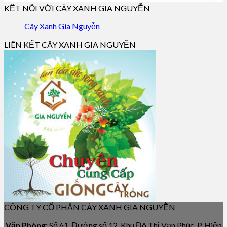
KẾT NỐI VỚI CÂY XANH GIA NGUYỄN
Cây Xanh Gia Nguyễn
LIÊN KẾT CÂY XANH GIA NGUYỄN
CÔNG TY CỔ PHẦN CÂY XANH GIA NGUYỄN
Văn Phòng:
Số 61, Đường số 12, Khu Đô Thị Vạn Phúc, P. Hiệp