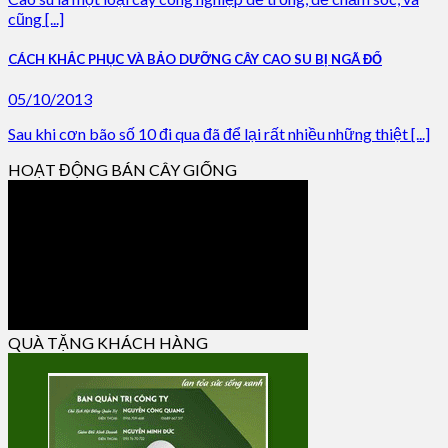
cũng [...]
CÁCH KHẮC PHỤC VÀ BẢO DƯỠNG CÂY CAO SU BỊ NGÃ ĐỔ
05/10/2013
Sau khi cơn bão số 10 đi qua đã để lại rất nhiều những thiệt [...]
HOẠT ĐỘNG BÁN CÂY GIỐNG
QUÀ TẶNG KHÁCH HÀNG