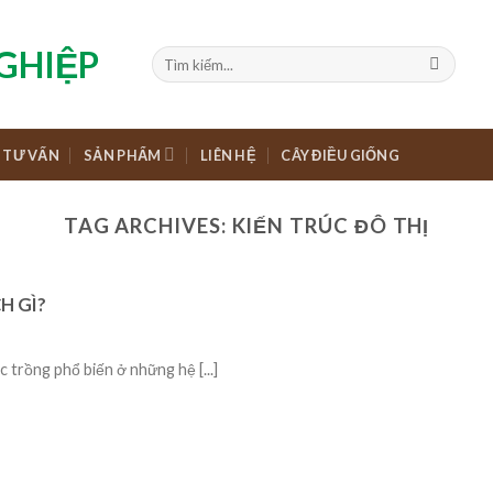
TƯ VẤN
SẢN PHẨM
LIÊN HỆ
CÂY ĐIỀU GIỐNG
TAG ARCHIVES:
KIẾN TRÚC ĐÔ THỊ
H GÌ?
trồng phổ biến ở những hệ [...]