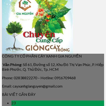
CÔNG TY CỔ PHẦN CÂY XANH GIA NGUYỄN
Văn Phòng:
Số 61, Đường số 12, Khu Đô Thị Vạn Phúc, P. Hiệp
Bình Phước, Q. Thủ Đức, Tp. HCM
Phone: 02838822270 – Hotline: 0916709468
Email: cayxanhgianguyen@gmail.com
BÀI VIẾT GẦN ĐÂY
23