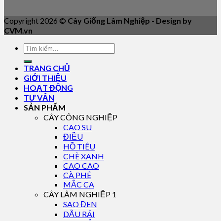
Copyright 2026 ©
Cây Giống Lâm Nghiệp - Design by
CVM.vn
TRANG CHỦ
GIỚI THIỆU
HOẠT ĐỘNG
TƯ VẤN
SẢN PHẨM
CÂY CÔNG NGHIỆP
CAO SU
ĐIỀU
HỒ TIÊU
CHÈ XANH
CAO CAO
CÀ PHÊ
MẮC CA
CÂY LÂM NGHIỆP 1
SAO ĐEN
DẦU RÁI