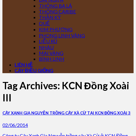
THÔNG BA LÁ
THÔNG CARIBE
THẦN KỲ
QUẾ
KIM PHƯỢNG
PHONG LINH VÀNG
LIỄU RŨ
NHÀU
MAI VÀNG
BÌNH LINH
LIÊN HỆ
CÂY ĐIỀU GIỐNG
Tag Archives:
KCN Đồng Xoài
III
CÂY XANH GIA NGUYỄN TRỒNG CÂY XÀ CỪ TẠI KCN ĐỒNG XOÀI 3
02/06/2014
Công ty Cây Xanh Gia Nguyễn trồng cây Xà Cừ ở KCN Đồng