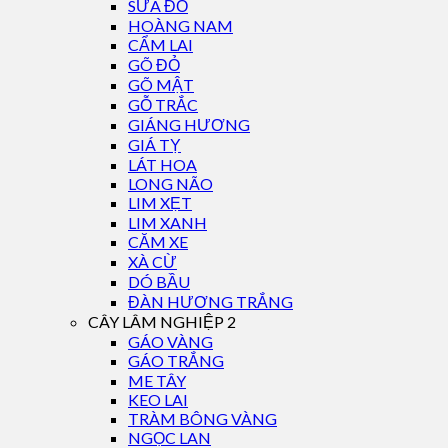
SƯA ĐỎ
HOÀNG NAM
CẨM LAI
GÕ ĐỎ
GÕ MẬT
GỖ TRẮC
GIÁNG HƯƠNG
GIÁ TỴ
LÁT HOA
LONG NÃO
LIM XẸT
LIM XANH
CĂM XE
XÀ CỪ
DÓ BẦU
ĐÀN HƯƠNG TRẮNG
CÂY LÂM NGHIỆP 2
GÁO VÀNG
GÁO TRẮNG
ME TÂY
KEO LAI
TRÀM BÔNG VÀNG
NGỌC LAN