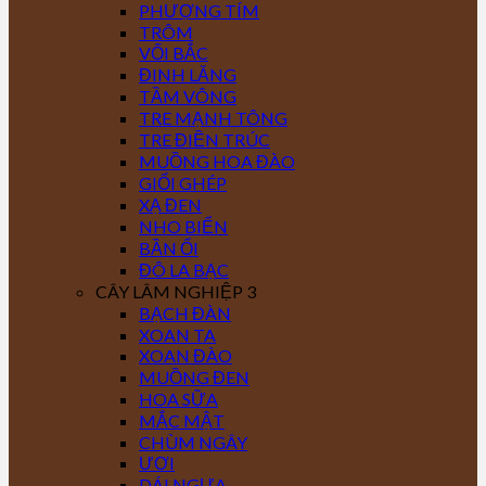
PHƯỢNG TÍM
TRÔM
VỐI BẮC
ĐINH LĂNG
TẦM VÔNG
TRE MẠNH TÔNG
TRE ĐIỀN TRÚC
MUỒNG HOA ĐÀO
GIỔI GHÉP
XẠ ĐEN
NHO BIỂN
BẦN ỔI
ĐÔ LA BẠC
CÂY LÂM NGHIỆP 3
BẠCH ĐÀN
XOAN TA
XOAN ĐÀO
MUỒNG ĐEN
HOA SỮA
MẮC MẬT
CHÙM NGÂY
ƯƠI
DÁI NGỰA