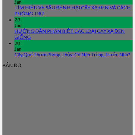
Jan
TÌM HIỂU VỀ SÂU BỆNH HẠI CÂY XẠ ĐEN VÀ CÁCH
PHÒNG TRỪ
23
Jan
HƯỚNG DẪN PHÂN BIỆT CÁC LOẠI CÂY XẠ ĐEN
GIỐNG
20
Jan
Cây Quế Thơm Phong Thủy: Có Nên Trồng Trước Nhà?
BẢN ĐỒ