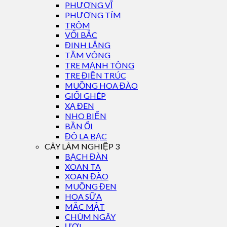
PHƯỢNG VĨ
PHƯỢNG TÍM
TRÔM
VỐI BẮC
ĐINH LĂNG
TẦM VÔNG
TRE MẠNH TÔNG
TRE ĐIỀN TRÚC
MUỒNG HOA ĐÀO
GIỔI GHÉP
XẠ ĐEN
NHO BIỂN
BẦN ỔI
ĐÔ LA BẠC
CÂY LÂM NGHIỆP 3
BẠCH ĐÀN
XOAN TA
XOAN ĐÀO
MUỒNG ĐEN
HOA SỮA
MẮC MẬT
CHÙM NGÂY
ƯƠI