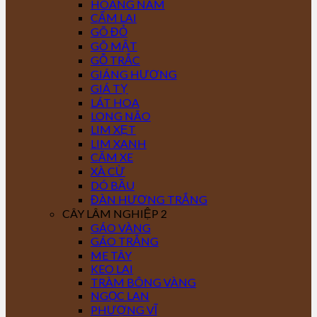
HOÀNG NAM
CẨM LAI
GÕ ĐỎ
GÕ MẬT
GỖ TRẮC
GIÁNG HƯƠNG
GIÁ TỴ
LÁT HOA
LONG NÃO
LIM XẸT
LIM XANH
CĂM XE
XÀ CỪ
DÓ BẦU
ĐÀN HƯƠNG TRẮNG
CÂY LÂM NGHIỆP 2
GÁO VÀNG
GÁO TRẮNG
ME TÂY
KEO LAI
TRÀM BÔNG VÀNG
NGỌC LAN
PHƯỢNG VĨ