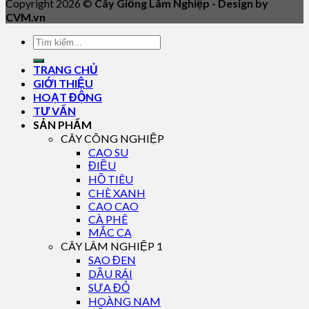
Copyright 2026 ©
Cây Giống Lâm Nghiệp - Design by
CVM.vn
TRANG CHỦ
GIỚI THIỆU
HOẠT ĐỘNG
TƯ VẤN
SẢN PHẨM
CÂY CÔNG NGHIỆP
CAO SU
ĐIỀU
HỒ TIÊU
CHÈ XANH
CAO CAO
CÀ PHÊ
MẮC CA
CÂY LÂM NGHIỆP 1
SAO ĐEN
DẦU RÁI
SƯA ĐỎ
HOÀNG NAM