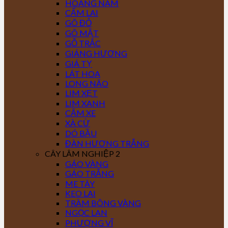
HOÀNG NAM
CẨM LAI
GÕ ĐỎ
GÕ MẬT
GỖ TRẮC
GIÁNG HƯƠNG
GIÁ TỴ
LÁT HOA
LONG NÃO
LIM XẸT
LIM XANH
CĂM XE
XÀ CỪ
DÓ BẦU
ĐÀN HƯƠNG TRẮNG
CÂY LÂM NGHIỆP 2
GÁO VÀNG
GÁO TRẮNG
ME TÂY
KEO LAI
TRÀM BÔNG VÀNG
NGỌC LAN
PHƯỢNG VĨ