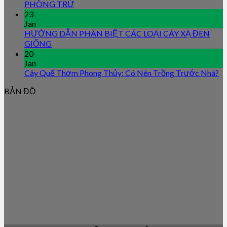
PHÒNG TRỪ
23
Jan
HƯỚNG DẪN PHÂN BIỆT CÁC LOẠI CÂY XẠ ĐEN
GIỐNG
20
Jan
Cây Quế Thơm Phong Thủy: Có Nên Trồng Trước Nhà?
BẢN ĐỒ