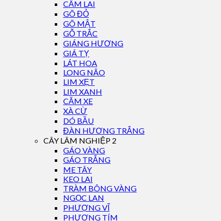
CẨM LAI
GÕ ĐỎ
GÕ MẬT
GỖ TRẮC
GIÁNG HƯƠNG
GIÁ TỴ
LÁT HOA
LONG NÃO
LIM XẸT
LIM XANH
CĂM XE
XÀ CỪ
DÓ BẦU
ĐÀN HƯƠNG TRẮNG
CÂY LÂM NGHIỆP 2
GÁO VÀNG
GÁO TRẮNG
ME TÂY
KEO LAI
TRÀM BÔNG VÀNG
NGỌC LAN
PHƯỢNG VĨ
PHƯỢNG TÍM