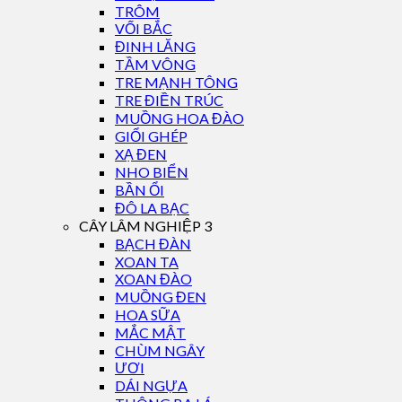
TRÔM
VỐI BẮC
ĐINH LĂNG
TẦM VÔNG
TRE MẠNH TÔNG
TRE ĐIỀN TRÚC
MUỒNG HOA ĐÀO
GIỔI GHÉP
XẠ ĐEN
NHO BIỂN
BẦN ỔI
ĐÔ LA BẠC
CÂY LÂM NGHIỆP 3
BẠCH ĐÀN
XOAN TA
XOAN ĐÀO
MUỒNG ĐEN
HOA SỮA
MẮC MẬT
CHÙM NGÂY
ƯƠI
DÁI NGỰA