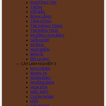
PHƯỢNG TÍM
TRÔM
VỐI BẮC
ĐINH LĂNG
TẦM VÔNG
TRE MẠNH TÔNG
TRE ĐIỀN TRÚC
MUỒNG HOA ĐÀO
GIỔI GHÉP
XẠ ĐEN
NHO BIỂN
BẦN ỔI
ĐÔ LA BẠC
CÂY LÂM NGHIỆP 3
BẠCH ĐÀN
XOAN TA
XOAN ĐÀO
MUỒNG ĐEN
HOA SỮA
MẮC MẬT
CHÙM NGÂY
ƯƠI
DÁI NGỰA