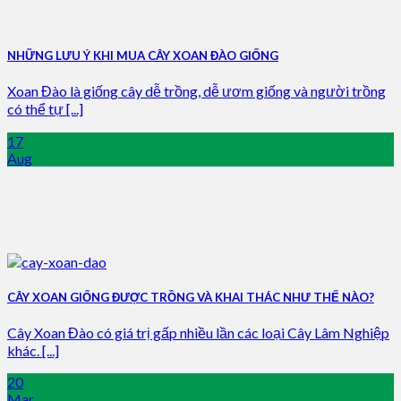
NHỮNG LƯU Ý KHI MUA CÂY XOAN ĐÀO GIỐNG
Xoan Đào là giống cây dễ trồng, dễ ươm giống và người trồng
có thể tự [...]
17
Aug
CÂY XOAN GIỐNG ĐƯỢC TRỒNG VÀ KHAI THÁC NHƯ THẾ NÀO?
Cây Xoan Đào có giá trị gấp nhiều lần các loại Cây Lâm Nghiệp
khác. [...]
20
Mar