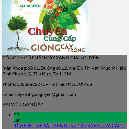
CÔNG TY CỔ PHẦN CÂY XANH GIA NGUYỄN
Văn Phòng:
Số 61, Đường số 12, Khu Đô Thị Vạn Phúc, P. Hiệp
Bình Phước, Q. Thủ Đức, Tp. HCM
Phone: 02838822270 – Hotline: 0916709468
Email: cayxanhgianguyen@gmail.com
BÀI VIẾT GẦN ĐÂY
23
Jan
TÌM HIỂU VỀ SÂU BỆNH HẠI CÂY XẠ ĐEN VÀ CÁCH