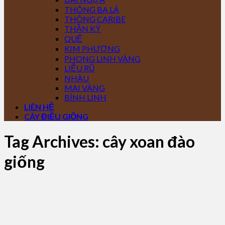
THÔNG BA LÁ
THÔNG CARIBE
THẦN KỲ
QUẾ
KIM PHƯỢNG
PHONG LINH VÀNG
LIỄU RŨ
NHÀU
MAI VÀNG
BÌNH LINH
LIÊN HỆ
CÂY ĐIỀU GIỐNG
Tag Archives:
cây xoan đào
giống