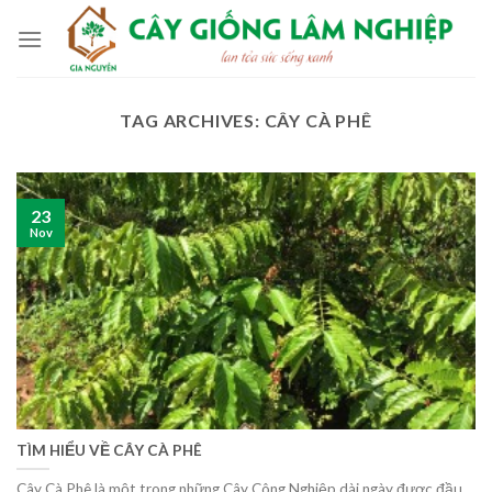
Skip
to
content
TAG ARCHIVES:
CÂY CÀ PHÊ
23
Nov
TÌM HIỂU VỀ CÂY CÀ PHÊ
Cây Cà Phê là một trong những Cây Công Nghiệp dài ngày được đầu