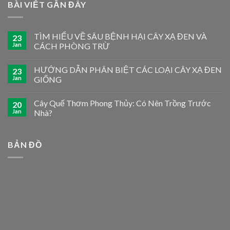
BÀI VIẾT GẦN ĐÂY
TÌM HIỂU VỀ SÂU BỆNH HẠI CÂY XẠ ĐEN VÀ
23
Jan
CÁCH PHÒNG TRỪ
HƯỚNG DẪN PHÂN BIỆT CÁC LOẠI CÂY XẠ ĐEN
23
Jan
GIỐNG
Cây Quế Thơm Phong Thủy: Có Nên Trồng Trước
20
Jan
Nhà?
BẢN ĐỒ