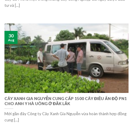
tư và [...]
30
Aug
CÂY XANH GIA NGUYỄN CUNG CẤP 1500 CÂY ĐIỀU ẤN ĐỘ PN1
CHO ANH Y HÀ UÔNG Ở ĐĂK LĂK
Mới gần đây Công ty Cây Xanh Gia Nguyễn vừa hoàn thành hợp đồng
cung [...]