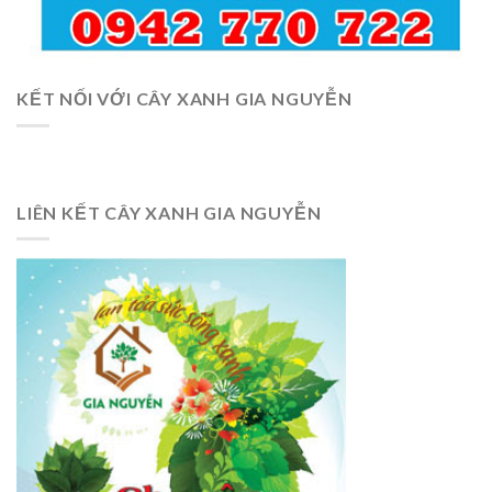
KẾT NỐI VỚI CÂY XANH GIA NGUYỄN
LIÊN KẾT CÂY XANH GIA NGUYỄN