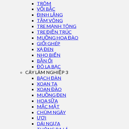
TRÔM
VỐI BẮC
ĐINH LĂNG
TẦM VÔNG
TRE MẠNH TÔNG
TRE ĐIỀN TRÚC
MUỒNG HOA ĐÀO
GIỔI GHÉP
XẠ ĐEN
NHO BIỂN
BẦN ỔI
ĐÔ LA BẠC
CÂY LÂM NGHIỆP 3
BẠCH ĐÀN
XOAN TA
XOAN ĐÀO
MUỒNG ĐEN
HOA SỮA
MẮC MẬT
CHÙM NGÂY
ƯƠI
DÁI NGỰA