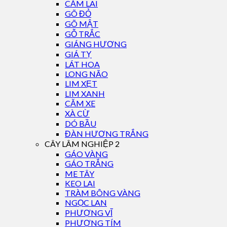
CẨM LAI
GÕ ĐỎ
GÕ MẬT
GỖ TRẮC
GIÁNG HƯƠNG
GIÁ TỴ
LÁT HOA
LONG NÃO
LIM XẸT
LIM XANH
CĂM XE
XÀ CỪ
DÓ BẦU
ĐÀN HƯƠNG TRẮNG
CÂY LÂM NGHIỆP 2
GÁO VÀNG
GÁO TRẮNG
ME TÂY
KEO LAI
TRÀM BÔNG VÀNG
NGỌC LAN
PHƯỢNG VĨ
PHƯỢNG TÍM