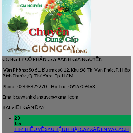
CÔNG TY CỔ PHẦN CÂY XANH GIA NGUYỄN
Văn Phòng:
Số 61, Đường số 12, Khu Đô Thị Vạn Phúc, P. Hiệp
Bình Phước, Q. Thủ Đức, Tp. HCM
Phone: 02838822270 – Hotline: 0916709468
Email: cayxanhgianguyen@gmail.com
BÀI VIẾT GẦN ĐÂY
23
Jan
TÌM HIỂU VỀ SÂU BỆNH HẠI CÂY XẠ ĐEN VÀ CÁCH