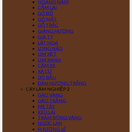
HOÀNG NAM
CẨM LAI
GÕ ĐỎ
GÕ MẬT
GỖ TRẮC
GIÁNG HƯƠNG
GIÁ TỴ
LÁT HOA
LONG NÃO
LIM XẸT
LIM XANH
CĂM XE
XÀ CỪ
DÓ BẦU
ĐÀN HƯƠNG TRẮNG
CÂY LÂM NGHIỆP 2
GÁO VÀNG
GÁO TRẮNG
ME TÂY
KEO LAI
TRÀM BÔNG VÀNG
NGỌC LAN
PHƯỢNG VĨ