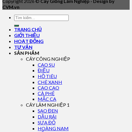
Copyright 2026 ©
Cây Giống Lâm Nghiệp - Design by
CVM.vn
TRANG CHỦ
GIỚI THIỆU
HOẠT ĐỘNG
TƯ VẤN
SẢN PHẨM
CÂY CÔNG NGHIỆP
CAO SU
ĐIỀU
HỒ TIÊU
CHÈ XANH
CAO CAO
CÀ PHÊ
MẮC CA
CÂY LÂM NGHIỆP 1
SAO ĐEN
DẦU RÁI
SƯA ĐỎ
HOÀNG NAM