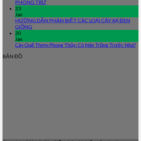
PHÒNG TRỪ
23
Jan
HƯỚNG DẪN PHÂN BIỆT CÁC LOẠI CÂY XẠ ĐEN
GIỐNG
20
Jan
Cây Quế Thơm Phong Thủy: Có Nên Trồng Trước Nhà?
BẢN ĐỒ