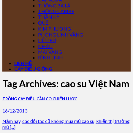
THÔNG BA LÁ
THÔNG CARIBE
THẦN KỲ
QUẾ
KIM PHƯỢNG
PHONG LINH VÀNG
LIỄU RŨ
NHÀU
MAI VÀNG
BÌNH LINH
LIÊN HỆ
CÂY ĐIỀU GIỐNG
Tag Archives:
cao su Việt Nam
TRỒNG CÂY ĐIỀU CẦN CÓ CHIẾN LƯỢC
16/12/2013
Năm nay, các đối tác cũ không mua mủ cao su, khiến thị trường
mủ [...]