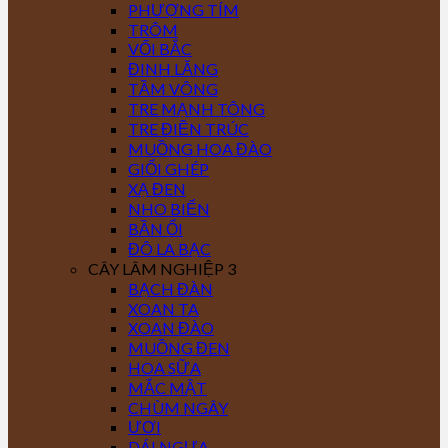
PHƯỢNG TÍM
TRÔM
VỐI BẮC
ĐINH LĂNG
TẦM VÔNG
TRE MẠNH TÔNG
TRE ĐIỀN TRÚC
MUỒNG HOA ĐÀO
GIỔI GHÉP
XẠ ĐEN
NHO BIỂN
BẦN ỔI
ĐÔ LA BẠC
CÂY LÂM NGHIỆP 3
BẠCH ĐÀN
XOAN TA
XOAN ĐÀO
MUỒNG ĐEN
HOA SỮA
MẮC MẬT
CHÙM NGÂY
ƯƠI
DÁI NGỰA