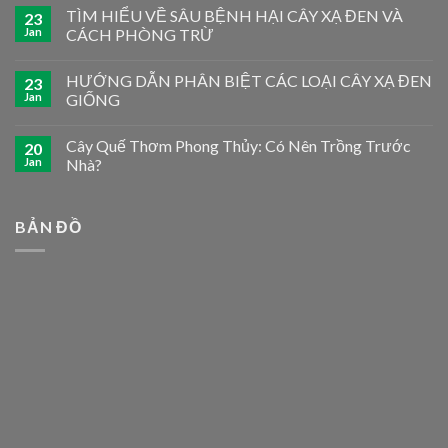
TÌM HIỂU VỀ SÂU BỆNH HẠI CÂY XẠ ĐEN VÀ
23
Jan
CÁCH PHÒNG TRỪ
HƯỚNG DẪN PHÂN BIỆT CÁC LOẠI CÂY XẠ ĐEN
23
Jan
GIỐNG
Cây Quế Thơm Phong Thủy: Có Nên Trồng Trước
20
Jan
Nhà?
BẢN ĐỒ