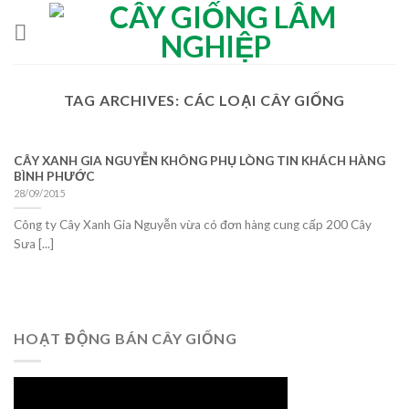
Skip
to
content
TAG ARCHIVES:
CÁC LOẠI CÂY GIỐNG
CÂY XANH GIA NGUYỄN KHÔNG PHỤ LÒNG TIN KHÁCH HÀNG
BÌNH PHƯỚC
28/09/2015
Công ty Cây Xanh Gia Nguyễn vừa có đơn hàng cung cấp 200 Cây
Sưa [...]
HOẠT ĐỘNG BÁN CÂY GIỐNG