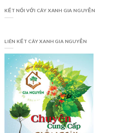
KẾT NỐI VỚI CÂY XANH GIA NGUYỄN
LIÊN KẾT CÂY XANH GIA NGUYỄN