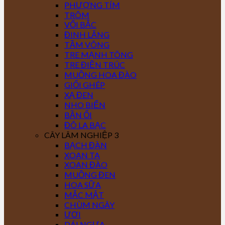
PHƯỢNG TÍM
TRÔM
VỐI BẮC
ĐINH LĂNG
TẦM VÔNG
TRE MẠNH TÔNG
TRE ĐIỀN TRÚC
MUỒNG HOA ĐÀO
GIỔI GHÉP
XẠ ĐEN
NHO BIỂN
BẦN ỔI
ĐÔ LA BẠC
CÂY LÂM NGHIỆP 3
BẠCH ĐÀN
XOAN TA
XOAN ĐÀO
MUỒNG ĐEN
HOA SỮA
MẮC MẬT
CHÙM NGÂY
ƯƠI
DÁI NGỰA