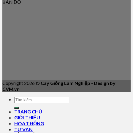
BẢN ĐỒ
Copyright 2026 ©
Cây Giống Lâm Nghiệp - Design by
CVM.vn
TRANG CHỦ
GIỚI THIỆU
HOẠT ĐỘNG
TƯ VẤN