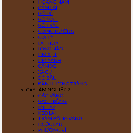
HOÀNG NAM
CẨM LAI
GÕ ĐỎ
GÕ MẬT
GỖ TRẮC
GIÁNG HƯƠNG
GIÁ TỴ
LÁT HOA
LONG NÃO
LIM XẸT
LIM XANH
CĂM XE
XÀ CỪ
DÓ BẦU
ĐÀN HƯƠNG TRẮNG
CÂY LÂM NGHIỆP 2
GÁO VÀNG
GÁO TRẮNG
ME TÂY
KEO LAI
TRÀM BÔNG VÀNG
NGỌC LAN
PHƯỢNG VĨ