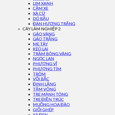
LIM XANH
CĂM XE
XÀ CỪ
DÓ BẦU
ĐÀN HƯƠNG TRẮNG
CÂY LÂM NGHIỆP 2
GÁO VÀNG
GÁO TRẮNG
ME TÂY
KEO LAI
TRÀM BÔNG VÀNG
NGỌC LAN
PHƯỢNG VĨ
PHƯỢNG TÍM
TRÔM
VỐI BẮC
ĐINH LĂNG
TẦM VÔNG
TRE MẠNH TÔNG
TRE ĐIỀN TRÚC
MUỒNG HOA ĐÀO
GIỔI GHÉP
XẠ ĐEN