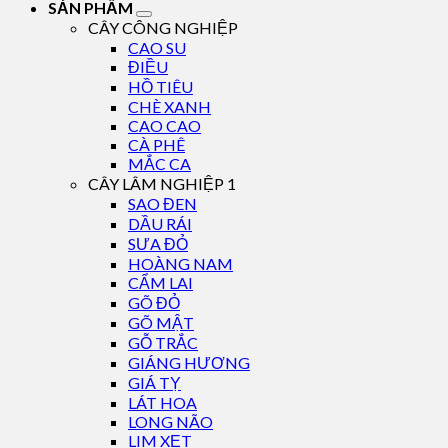
SẢN PHẨM
CÂY CÔNG NGHIỆP
CAO SU
ĐIỀU
HỒ TIÊU
CHÈ XANH
CAO CAO
CÀ PHÊ
MẮC CA
CÂY LÂM NGHIỆP 1
SAO ĐEN
DẦU RÁI
SƯA ĐỎ
HOÀNG NAM
CẨM LAI
GÕ ĐỎ
GÕ MẬT
GỖ TRẮC
GIÁNG HƯƠNG
GIÁ TỴ
LÁT HOA
LONG NÃO
LIM XẸT