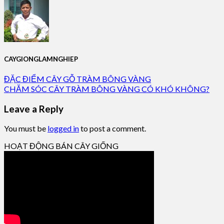
CAYGIONGLAMNGHIEP
ĐẶC ĐIỂM CÂY GỖ TRÀM BÔNG VÀNG
CHĂM SÓC CÂY TRÀM BÔNG VÀNG CÓ KHÓ KHÔNG?
Leave a Reply
You must be
logged in
to post a comment.
HOẠT ĐỘNG BÁN CÂY GIỐNG