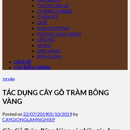
THÔNG BA LÁ
THÔNG CARIBE
THẦN KỲ
QUẾ
KIM PHƯỢNG
PHONG LINH VÀNG
LIỄU RŨ
NHÀU
MAI VÀNG
BÌNH LINH
LIÊN HỆ
CÂY ĐIỀU GIỐNG
TƯ VẤN
TÁC DỤNG CÂY GỖ TRÀM BÔNG
VÀNG
Posted on
22/07/2019
05/10/2019
by
CAYGIONGLAMNGHIEP