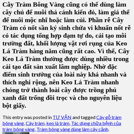
Cây Tràm Bông Vàng cũng có thể dùng làm
cây chủ để nuôi thả cánh kiến đỏ, làm giá thể
để nuôi mộc nhĩ hoặc làm củi. Phần rễ Cây
Tràm có nốt sần ký sinh chứa vi khuẩn nốt rễ
có tác dụng tổng hợp đạm tự do, cải tạo môi
trường đất, khối lượng vật rơi rụng của Keo
Lá Tràm hàng năm cũng rất cao. Vì thế, Cây
Keo Lá Tràm thường được dùng nhiều trong
cải tạo đất sản xuất lâm nghiệp. Nhờ đặc
điểm sinh trưởng của loài này khá nhanh và
thích nghi rộng, nên Keo Lá Tràm nhanh
chóng trở thành loài cây được trồng phủ
xanh đất trống đồi trọc và cho nguyên liệu
bột giấy.
This entry was posted in
TƯ VẤN
and tagged
Cây gỗ tràm
bông vàng
,
Cây tràm
,
keo lá tràm
,
Tác dụng chữa bệnh của
tràm bông vàng
,
Tràm bông vàng dùng làm cây cảnh
.