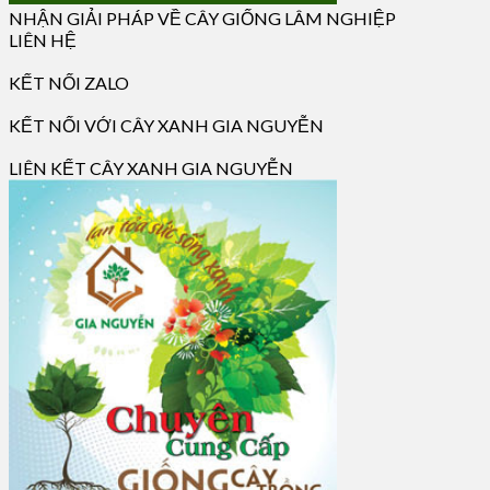
NHẬN GIẢI PHÁP VỀ CÂY GIỐNG LÂM NGHIỆP
LIÊN HỆ
KẾT NỐI ZALO
KẾT NỐI VỚI CÂY XANH GIA NGUYỄN
LIÊN KẾT CÂY XANH GIA NGUYỄN