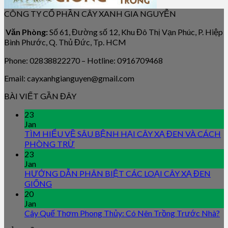
CÔNG TY CỔ PHẦN CÂY XANH GIA NGUYỄN
Văn Phòng:
Số 61, Đường số 12, Khu Đô Thị Vạn Phúc, P. Hiệp
Bình Phước, Q. Thủ Đức, Tp. HCM
Phone: 02838822270 – Hotline: 0916709468
Email: cayxanhgianguyen@gmail.com
BÀI VIẾT GẦN ĐÂY
23
Jan
TÌM HIỂU VỀ SÂU BỆNH HẠI CÂY XẠ ĐEN VÀ CÁCH
PHÒNG TRỪ
23
Jan
HƯỚNG DẪN PHÂN BIỆT CÁC LOẠI CÂY XẠ ĐEN
GIỐNG
20
Jan
Cây Quế Thơm Phong Thủy: Có Nên Trồng Trước Nhà?