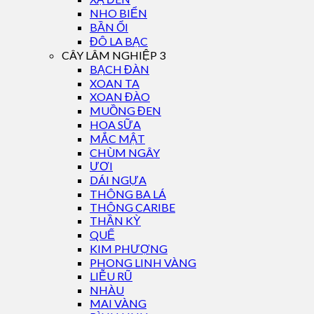
NHO BIỂN
BẦN ỔI
ĐÔ LA BẠC
CÂY LÂM NGHIỆP 3
BẠCH ĐÀN
XOAN TA
XOAN ĐÀO
MUỒNG ĐEN
HOA SỮA
MẮC MẬT
CHÙM NGÂY
ƯƠI
DÁI NGỰA
THÔNG BA LÁ
THÔNG CARIBE
THẦN KỲ
QUẾ
KIM PHƯỢNG
PHONG LINH VÀNG
LIỄU RŨ
NHÀU
MAI VÀNG