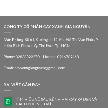
CÔNG TY CỔ PHẦN CÂY XANH GIA NGUYỄN
Văn Phòng:
Số 61, Đường số 12, Khu Đô Thị Vạn Phúc, P.
Hiệp Bình Phước, Q. Thủ Đức, Tp. HCM
Phone: 02838822270 – Hotline: 0916709468
Email: cayxanhgianguyen@gmail.com
BÀI VIẾT GẦN ĐÂY
TÌM HIỂU VỀ SÂU BỆNH HẠI CÂY XẠ ĐEN VÀ
23
Jan
CÁCH PHÒNG TRỪ