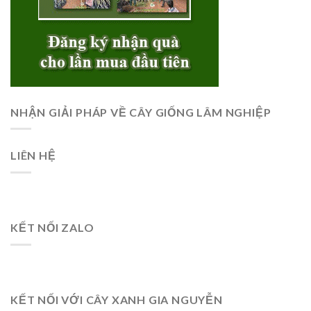
NHẬN GIẢI PHÁP VỀ CÂY GIỐNG LÂM NGHIỆP
LIÊN HỆ
KẾT NỐI ZALO
KẾT NỐI VỚI CÂY XANH GIA NGUYỄN