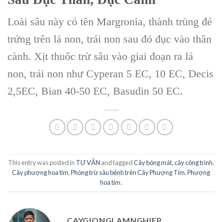
Loài sâu này có tên Margronia, thành trùng đẻ
trứng trên lá non, trái non sau đó đục vào thân
cành. Xịt thuốc trừ sâu vào giai đoạn ra lá
non, trái non như Cyperan 5 EC, 10 EC, Decis
2,5EC, Bian 40-50 EC, Basudin 50 EC.
This entry was posted in
TƯ VẤN
and tagged
Cây bóng mát
,
cây công trình
,
Cây phượng hoa tím
,
Phòng trừ sâu bệnh trên Cây Phượng Tím
,
Phượng
hoa tím
.
CAYGIONGLAMNGHIEP