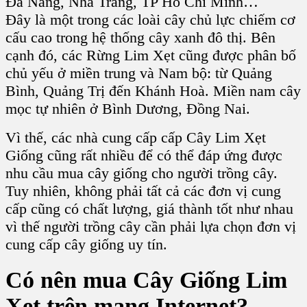
Đà Nẵng, Nha Trang, TP Hồ Chí Minh…
Đây
là một trong các loài cây chủ lực chiếm cơ
cấu cao trong hệ thống cây xanh đô thị. Bên
cạnh đó, các R
ừng Lim Xẹt
cũng được phân bố
chủ yếu ở miền trung và Nam bộ: từ Quảng
Bình, Quảng Trị đến Khánh Hoà. Miền nam cây
mọc tự nhiên ở Bình Dương, Đồng Nai.
Vì thế, các nhà cung cấp cấp C
ây Lim Xẹt
Giống
cũng rất nhiều để có thể đáp ứng được
nhu cầu
mua cây giống
cho người
trồng cây
.
Tuy nhiên, không phải tất cả các đơn vị cung
cấp cũng có chất lượng, giá thành tốt như nhau
vì thế người
trồng cây
cần phải lựa chọn đơn vị
cung cấp
cây giống
uy tín.
Có nên
mua Cây Giống Lim
Xẹt
trên mạng Internet?