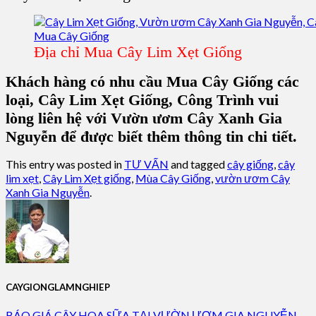
Địa chỉ Mua Cây Lim Xẹt Giống
Khách hàng có nhu cầu Mua Cây Giống các
loại, Cây Lim Xẹt Giống, Công Trình vui
lòng liên hệ với Vườn ươm Cây Xanh Gia
Nguyễn để được biết thêm thông tin chi tiết.
This entry was posted in
TƯ VẤN
and tagged
cây giống
,
cây
lim xẹt
,
Cây Lim Xẹt giống
,
Mùa Cây Giống
,
vườn ươm Cây
Xanh Gia Nguyễn
.
CAYGIONGLAMNGHIEP
BÁO GIÁ CÂY HOA SỮA TẠI VƯỜN ƯƠM GIA NGUYỄN