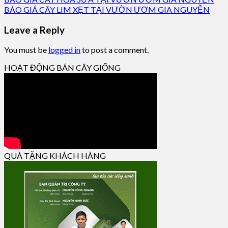
BÁO GIÁ CÂY LIM XẸT TẠI VƯỜN ƯƠM GIA NGUYỄN
Leave a Reply
You must be
logged in
to post a comment.
HOẠT ĐỘNG BÁN CÂY GIỐNG
QUÀ TẶNG KHÁCH HÀNG