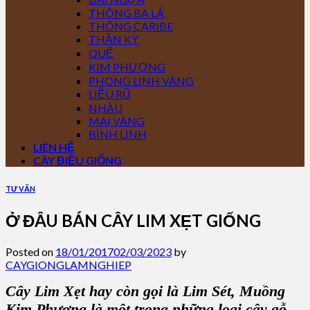
THÔNG BA LÁ
THÔNG CARIBE
THẦN KỲ
QUẾ
KIM PHƯỢNG
PHONG LINH VÀNG
LIỄU RŨ
NHÀU
MAI VÀNG
BÌNH LINH
LIÊN HỆ
CÂY ĐIỀU GIỐNG
TƯ VẤN
Ở ĐÂU BÁN CÂY LIM XẸT GIỐNG
Posted on
18/01/2017
02/03/2023
by
CAYGIONGLAMNGHIEP
Cây Lim Xẹt
hay còn gọi là
Lim Sét, Muồng
Kim Phượng
là một trong những loại cây gỗ