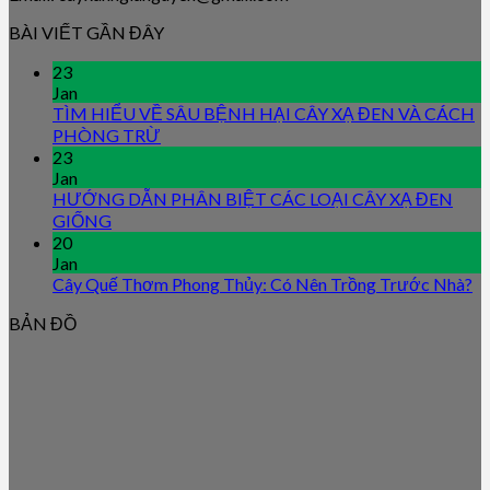
BÀI VIẾT GẦN ĐÂY
23
Jan
TÌM HIỂU VỀ SÂU BỆNH HẠI CÂY XẠ ĐEN VÀ CÁCH
PHÒNG TRỪ
23
Jan
HƯỚNG DẪN PHÂN BIỆT CÁC LOẠI CÂY XẠ ĐEN
GIỐNG
20
Jan
Cây Quế Thơm Phong Thủy: Có Nên Trồng Trước Nhà?
BẢN ĐỒ