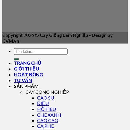
Copyright 2026 ©
Cây Giống Lâm Nghiệp - Design by
CVM.vn
TRANG CHỦ
GIỚI THIỆU
HOẠT ĐỘNG
TƯ VẤN
SẢN PHẨM
CÂY CÔNG NGHIỆP
CAO SU
ĐIỀU
HỒ TIÊU
CHÈ XANH
CAO CAO
CÀ PHÊ