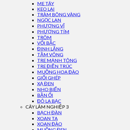
ME TÂY
KEO LAI
TRÀM BÔNG VÀNG
NGỌC LAN
PHƯỢNG VĨ
PHƯỢNG TÍM
TRÔM
VỐI BẮC
ĐINH LĂNG
TẦM VÔNG
TRE MẠNH TÔNG
TRE ĐIỀN TRÚC
MUỒNG HOA ĐÀO
GIỔI GHÉP
XẠ ĐEN
NHO BIỂN
BẦN ỔI
ĐÔ LA BẠC
CÂY LÂM NGHIỆP 3
BẠCH ĐÀN
XOAN TA
XOAN ĐÀO
MUỒNG ĐEN