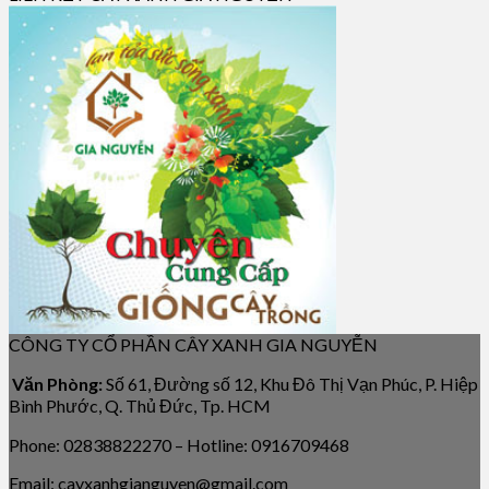
CÔNG TY CỔ PHẦN CÂY XANH GIA NGUYỄN
Văn Phòng:
Số 61, Đường số 12, Khu Đô Thị Vạn Phúc, P. Hiệp
Bình Phước, Q. Thủ Đức, Tp. HCM
Phone: 02838822270 – Hotline: 0916709468
Email: cayxanhgianguyen@gmail.com