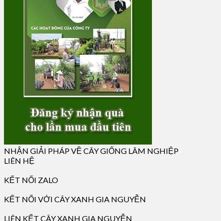
NHẬN GIẢI PHÁP VỀ CÂY GIỐNG LÂM NGHIỆP
LIÊN HỆ
KẾT NỐI ZALO
KẾT NỐI VỚI CÂY XANH GIA NGUYỄN
LIÊN KẾT CÂY XANH GIA NGUYỄN