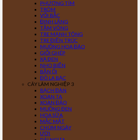
PHƯỢNG TÍM
TRÔM
VỐI BẮC
ĐINH LĂNG
TẦM VÔNG
TRE MẠNH TÔNG
TRE ĐIỀN TRÚC
MUỒNG HOA ĐÀO
GIỔI GHÉP
XẠ ĐEN
NHO BIỂN
BẦN ỔI
ĐÔ LA BẠC
CÂY LÂM NGHIỆP 3
BẠCH ĐÀN
XOAN TA
XOAN ĐÀO
MUỒNG ĐEN
HOA SỮA
MẮC MẬT
CHÙM NGÂY
ƯƠI
DÁI NGỰA