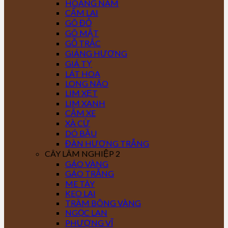
HOÀNG NAM
CẨM LAI
GÕ ĐỎ
GÕ MẬT
GỖ TRẮC
GIÁNG HƯƠNG
GIÁ TỴ
LÁT HOA
LONG NÃO
LIM XẸT
LIM XANH
CĂM XE
XÀ CỪ
DÓ BẦU
ĐÀN HƯƠNG TRẮNG
CÂY LÂM NGHIỆP 2
GÁO VÀNG
GÁO TRẮNG
ME TÂY
KEO LAI
TRÀM BÔNG VÀNG
NGỌC LAN
PHƯỢNG VĨ