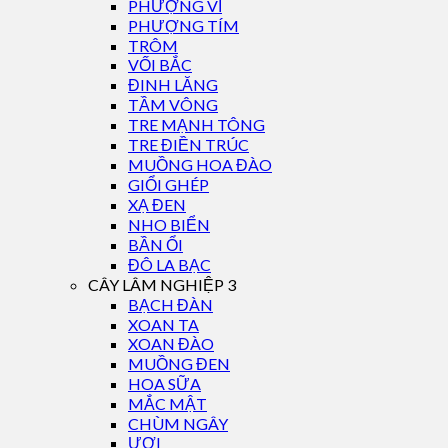
PHƯỢNG VĨ
PHƯỢNG TÍM
TRÔM
VỐI BẮC
ĐINH LĂNG
TẦM VÔNG
TRE MẠNH TÔNG
TRE ĐIỀN TRÚC
MUỒNG HOA ĐÀO
GIỔI GHÉP
XẠ ĐEN
NHO BIỂN
BẦN ỔI
ĐÔ LA BẠC
CÂY LÂM NGHIỆP 3
BẠCH ĐÀN
XOAN TA
XOAN ĐÀO
MUỒNG ĐEN
HOA SỮA
MẮC MẬT
CHÙM NGÂY
ƯƠI