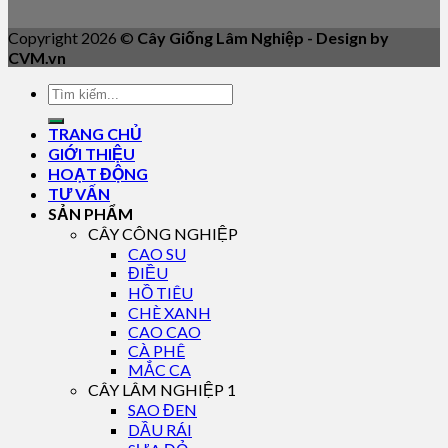
Copyright 2026 ©
Cây Giống Lâm Nghiệp - Design by
CVM.vn
TRANG CHỦ
GIỚI THIỆU
HOẠT ĐỘNG
TƯ VẤN
SẢN PHẨM
CÂY CÔNG NGHIỆP
CAO SU
ĐIỀU
HỒ TIÊU
CHÈ XANH
CAO CAO
CÀ PHÊ
MẮC CA
CÂY LÂM NGHIỆP 1
SAO ĐEN
DẦU RÁI