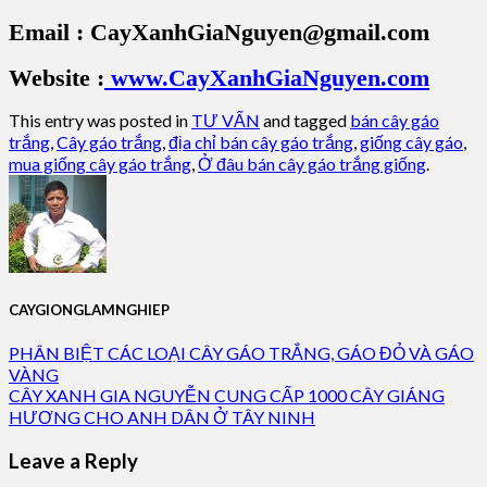
Email : CayXanhGiaNguyen@gmail.com
Website :
www.CayXanhGiaNguyen.com
This entry was posted in
TƯ VẤN
and tagged
bán cây gáo
trắng
,
Cây gáo trắng
,
địa chỉ bán cây gáo trắng
,
giống cây gáo
,
mua giống cây gáo trắng
,
Ở đâu bán cây gáo trắng giống
.
CAYGIONGLAMNGHIEP
PHÂN BIỆT CÁC LOẠI CÂY GÁO TRẮNG, GÁO ĐỎ VÀ GÁO
VÀNG
CÂY XANH GIA NGUYỄN CUNG CẤP 1000 CÂY GIÁNG
HƯƠNG CHO ANH DÂN Ở TÂY NINH
Leave a Reply