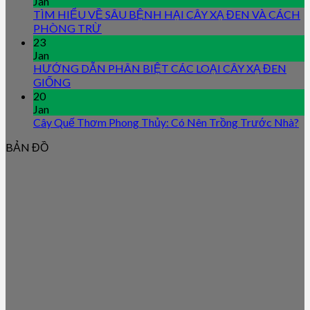
Jan
TÌM HIỂU VỀ SÂU BỆNH HẠI CÂY XẠ ĐEN VÀ CÁCH
PHÒNG TRỪ
23
Jan
HƯỚNG DẪN PHÂN BIỆT CÁC LOẠI CÂY XẠ ĐEN
GIỐNG
20
Jan
Cây Quế Thơm Phong Thủy: Có Nên Trồng Trước Nhà?
BẢN ĐỒ