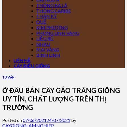
THÔNG BA LÁ
THÔNG CARIBE
THẦN KỲ
QUẾ
KIM PHƯỢNG
PHONG LINH VÀNG
LIỄU RŨ
NHÀU
MAI VÀNG
BÌNH LINH
LIÊN HỆ
CÂY ĐIỀU GIỐNG
TƯ VẤN
Ở ĐÂU BÁN CÂY GÁO TRẮNG GIỐNG
UY TÍN, CHẤT LƯỢNG TRÊN THỊ
TRƯỜNG
Posted on
07/06/2021
24/07/2021
by
CAYGIONGLAMNGHIEP