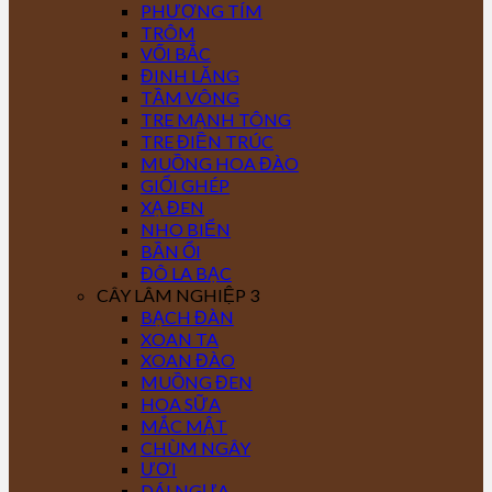
PHƯỢNG TÍM
TRÔM
VỐI BẮC
ĐINH LĂNG
TẦM VÔNG
TRE MẠNH TÔNG
TRE ĐIỀN TRÚC
MUỒNG HOA ĐÀO
GIỔI GHÉP
XẠ ĐEN
NHO BIỂN
BẦN ỔI
ĐÔ LA BẠC
CÂY LÂM NGHIỆP 3
BẠCH ĐÀN
XOAN TA
XOAN ĐÀO
MUỒNG ĐEN
HOA SỮA
MẮC MẬT
CHÙM NGÂY
ƯƠI
DÁI NGỰA