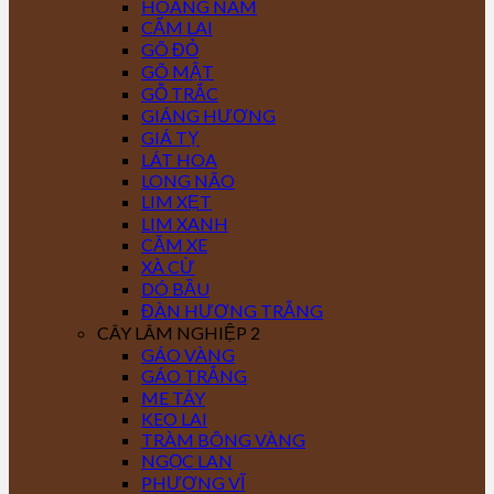
HOÀNG NAM
CẨM LAI
GÕ ĐỎ
GÕ MẬT
GỖ TRẮC
GIÁNG HƯƠNG
GIÁ TỴ
LÁT HOA
LONG NÃO
LIM XẸT
LIM XANH
CĂM XE
XÀ CỪ
DÓ BẦU
ĐÀN HƯƠNG TRẮNG
CÂY LÂM NGHIỆP 2
GÁO VÀNG
GÁO TRẮNG
ME TÂY
KEO LAI
TRÀM BÔNG VÀNG
NGỌC LAN
PHƯỢNG VĨ