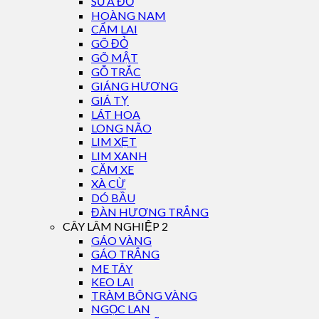
SƯA ĐỎ
HOÀNG NAM
CẨM LAI
GÕ ĐỎ
GÕ MẬT
GỖ TRẮC
GIÁNG HƯƠNG
GIÁ TỴ
LÁT HOA
LONG NÃO
LIM XẸT
LIM XANH
CĂM XE
XÀ CỪ
DÓ BẦU
ĐÀN HƯƠNG TRẮNG
CÂY LÂM NGHIỆP 2
GÁO VÀNG
GÁO TRẮNG
ME TÂY
KEO LAI
TRÀM BÔNG VÀNG
NGỌC LAN