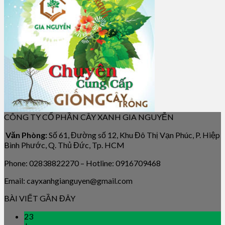
CÔNG TY CỔ PHẦN CÂY XANH GIA NGUYỄN
Văn Phòng:
Số 61, Đường số 12, Khu Đô Thị Vạn Phúc, P. Hiệp
Bình Phước, Q. Thủ Đức, Tp. HCM
Phone: 02838822270 – Hotline: 0916709468
Email: cayxanhgianguyen@gmail.com
BÀI VIẾT GẦN ĐÂY
23