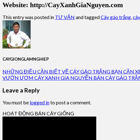
Website: http://CayXanhGiaNguyen.com
This entry was posted in
TƯ VẤN
and tagged
Cây gáo trắng
,
cây
CAYGIONGLAMNGHIEP
NHỮNG ĐIỀU CẦN BIẾT VỀ CÂY GÁO TRẮNG BẠN CẦN 
VƯỜN ƯƠM CÂY XANH GIA NGUYỄN BÁN CÂY GÁO TRẮ
Leave a Reply
You must be
logged in
to post a comment.
HOẠT ĐỘNG BÁN CÂY GIỐNG