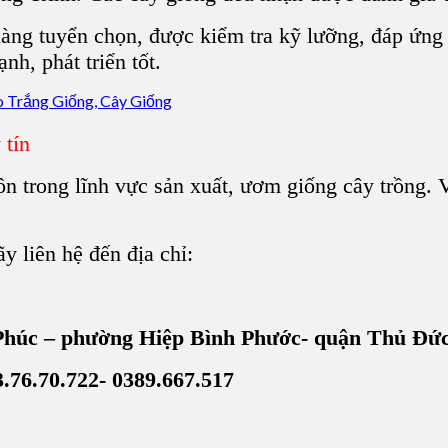
ng tuyển chọn, được kiểm tra kỹ lưỡng, đáp ứng 
h, phát triển tốt.
 tín
 trong lĩnh vực sản xuất, ươm giống cây trồng. V
ãy liên hệ đến địa chỉ:
n Phúc – phường Hiệp Bình Phước- quận Thủ Đứ
3.76.70.722- 0389.667.517