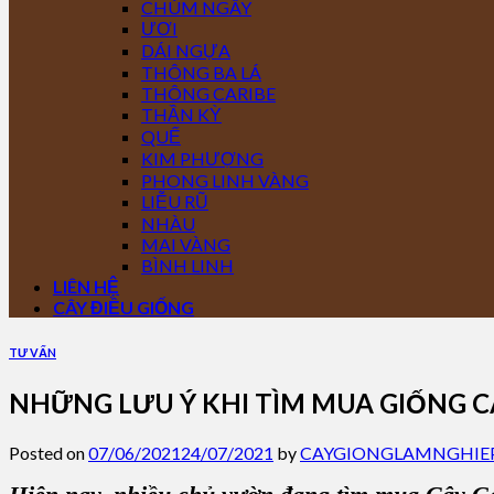
CHÙM NGÂY
ƯƠI
DÁI NGỰA
THÔNG BA LÁ
THÔNG CARIBE
THẦN KỲ
QUẾ
KIM PHƯỢNG
PHONG LINH VÀNG
LIỄU RŨ
NHÀU
MAI VÀNG
BÌNH LINH
LIÊN HỆ
CÂY ĐIỀU GIỐNG
TƯ VẤN
NHỮNG LƯU Ý KHI TÌM MUA GIỐNG 
Posted on
07/06/2021
24/07/2021
by
CAYGIONGLAMNGHIE