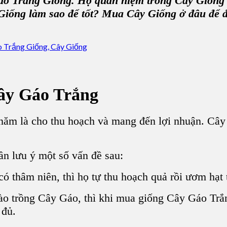
o Trắng Giống. Họ quan niệm trồng Cây Giống Lâ
Giống làm sao để tốt? Mua Cây Giống ở đâu để 
ây Gáo Trắng
năm là cho thu hoạch và mang đến lợi nhuận. Cây 
n lưu ý một số vấn đề sau:
ó thâm niên, thì họ tự thu hoạch quả rồi ươm hạt
o trồng Cây Gáo, thì khi mua giống Cây Gáo Trắng 
y đủ.