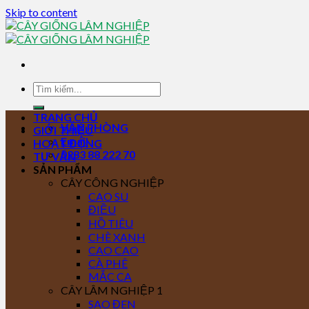
Skip to content
TRANG CHỦ
VĂN PHÒNG
GIỚI THIỆU
Email
HOẠT ĐỘNG
0283 88 222 70
TƯ VẤN
SẢN PHẨM
CÂY CÔNG NGHIỆP
CAO SU
ĐIỀU
HỒ TIÊU
CHÈ XANH
CAO CAO
CÀ PHÊ
MẮC CA
CÂY LÂM NGHIỆP 1
SAO ĐEN