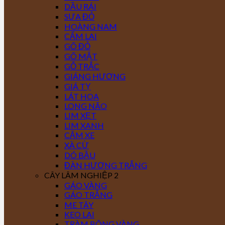
DẦU RÁI
SƯA ĐỎ
HOÀNG NAM
CẨM LAI
GÕ ĐỎ
GÕ MẬT
GỖ TRẮC
GIÁNG HƯƠNG
GIÁ TỴ
LÁT HOA
LONG NÃO
LIM XẸT
LIM XANH
CĂM XE
XÀ CỪ
DÓ BẦU
ĐÀN HƯƠNG TRẮNG
CÂY LÂM NGHIỆP 2
GÁO VÀNG
GÁO TRẮNG
ME TÂY
KEO LAI
TRÀM BÔNG VÀNG