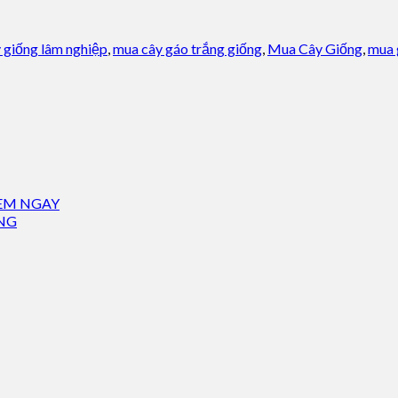
 giống lâm nghiệp
,
mua cây gáo trắng giống
,
Mua Cây Giống
,
mua 
XEM NGAY
NG