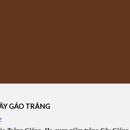
CÂY GÁO TRẮNG
P