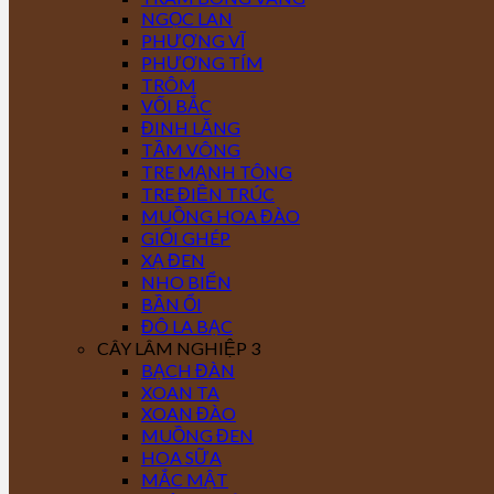
NGỌC LAN
PHƯỢNG VĨ
PHƯỢNG TÍM
TRÔM
VỐI BẮC
ĐINH LĂNG
TẦM VÔNG
TRE MẠNH TÔNG
TRE ĐIỀN TRÚC
MUỒNG HOA ĐÀO
GIỔI GHÉP
XẠ ĐEN
NHO BIỂN
BẦN ỔI
ĐÔ LA BẠC
CÂY LÂM NGHIỆP 3
BẠCH ĐÀN
XOAN TA
XOAN ĐÀO
MUỒNG ĐEN
HOA SỮA
MẮC MẬT