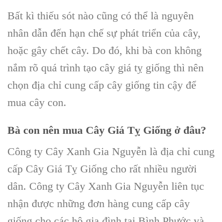
Bất kì thiếu sót nào cũng có thể là nguyên
nhân dẫn đến hạn chế sự phát triển của cây,
hoặc gây chết cây. Do đó, khi bà con không
nắm rõ quá trình tạo
cây giá tỵ
giống thì nên
chọn
địa chỉ cung cấp cây giống
tin cậy để
mua cây con.
Bà con nên
mua Cây Giá Tỵ Giống
ở đâu?
Công ty Cây Xanh Gia Nguyễn l
à địa chỉ cung
cấp C
ây Giá Tỵ Giống
cho rất nhiều người
dân.
Công ty Cây Xanh Gia Nguyễn
liên tục
nhận được những đơn hàng cung cấp cây
giống cho các hộ gia đình tại
Bình Phước
và