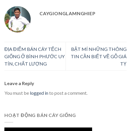
CAYGIONGLAMNGHIEP
ĐỊA ĐIỂM BÁN CÂY TẾCH
BẬT MÍ NHỮNG THÔNG
GIỐNG Ở BÌNH PHƯỚC UY
TIN CẦN BIẾT VỀ GỖ GIÁ
TÍN, CHẤT LƯỢNG
TỴ
Leave a Reply
You must be
logged in
to post a comment.
HOẠT ĐỘNG BÁN CÂY GIỐNG