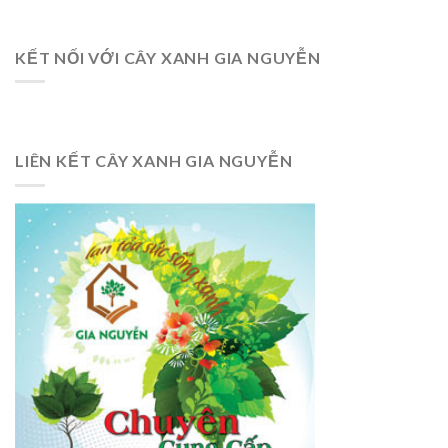
KẾT NỐI VỚI CÂY XANH GIA NGUYỄN
LIÊN KẾT CÂY XANH GIA NGUYỄN