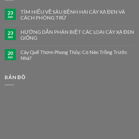
TÌM HIỂU VỀ SÂU BỆNH HẠI CÂY XẠ ĐEN VÀ
23
Jan
CÁCH PHÒNG TRỪ
HƯỚNG DẪN PHÂN BIỆT CÁC LOẠI CÂY XẠ ĐEN
23
Jan
GIỐNG
Cây Quế Thơm Phong Thủy: Có Nên Trồng Trước
20
Jan
Nhà?
BẢN ĐỒ