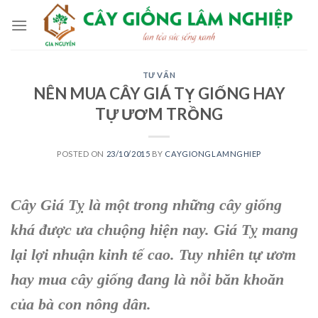
Skip
to
content
TƯ VẤN
NÊN MUA CÂY GIÁ TỴ GIỐNG HAY
TỰ ƯƠM TRỒNG
POSTED ON
23/10/2015
BY
CAYGIONGLAMNGHIEP
Cây Giá Tỵ
là một trong những
cây giống
khá được ưa chuộng hiện nay. Giá Tỵ mang
lại lợi nhuận kinh tế cao. Tuy nhiên
tự ươm
hay mua cây giống
đang là nỗi băn khoăn
của bà con nông dân.