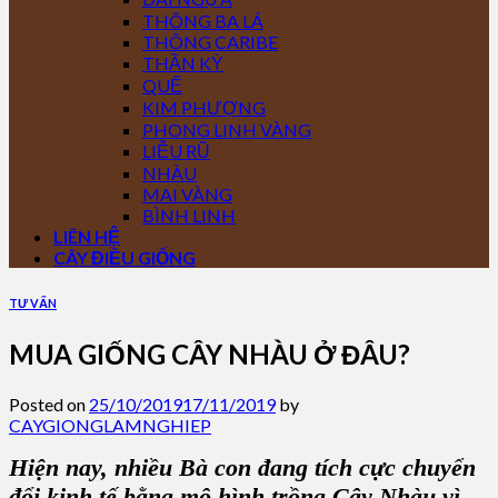
THÔNG BA LÁ
THÔNG CARIBE
THẦN KỲ
QUẾ
KIM PHƯỢNG
PHONG LINH VÀNG
LIỄU RŨ
NHÀU
MAI VÀNG
BÌNH LINH
LIÊN HỆ
CÂY ĐIỀU GIỐNG
TƯ VẤN
MUA GIỐNG CÂY NHÀU Ở ĐÂU?
Posted on
25/10/2019
17/11/2019
by
CAYGIONGLAMNGHIEP
Hiện nay, nhiều Bà con đang tích cực chuyển
đổi kinh tế bằng mô hình trồng Cây Nhàu vì