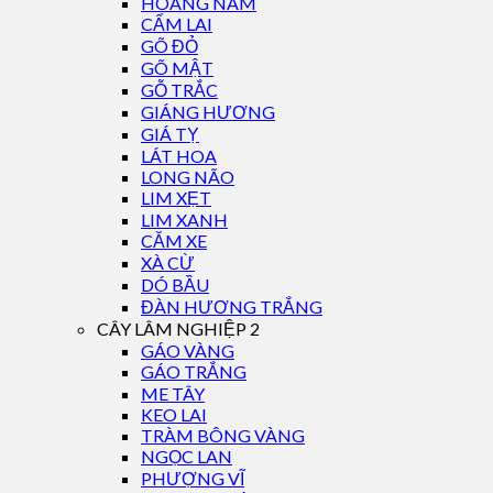
HOÀNG NAM
CẨM LAI
GÕ ĐỎ
GÕ MẬT
GỖ TRẮC
GIÁNG HƯƠNG
GIÁ TỴ
LÁT HOA
LONG NÃO
LIM XẸT
LIM XANH
CĂM XE
XÀ CỪ
DÓ BẦU
ĐÀN HƯƠNG TRẮNG
CÂY LÂM NGHIỆP 2
GÁO VÀNG
GÁO TRẮNG
ME TÂY
KEO LAI
TRÀM BÔNG VÀNG
NGỌC LAN
PHƯỢNG VĨ