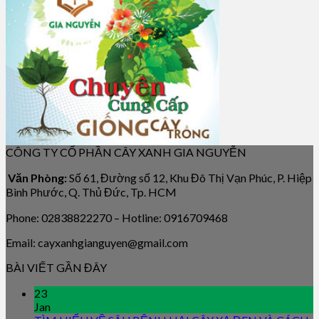
CÔNG TY CỔ PHẦN CÂY XANH GIA NGUYỄN
Văn Phòng:
Số 61, Đường số 12, Khu Đô Thị Vạn Phúc, P. Hiệp
Bình Phước, Q. Thủ Đức, Tp. HCM
Phone: 02838822270 – Hotline: 0916709468
Email: cayxanhgianguyen@gmail.com
BÀI VIẾT GẦN ĐÂY
23
Jan