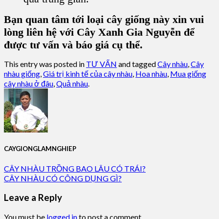
Bạn quan tâm tới loại cây giống này xin vui
lòng liên hệ với Cây Xanh Gia Nguyễn để
được tư vấn và báo giá cụ thể.
This entry was posted in
TƯ VẤN
and tagged
Cây nhàu
,
Cây
nhàu giống
,
Giá trị kinh tế của cây nhàu
,
Hoa nhàu
,
Mua giống
cây nhàu ở đâu
,
Quả nhàu
.
CAYGIONGLAMNGHIEP
CÂY NHÀU TRỒNG BAO LÂU CÓ TRÁI?
CÂY NHÀU CÓ CÔNG DỤNG GÌ?
Leave a Reply
You must be
logged in
to post a comment.