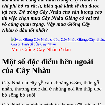
chi phí bỏ ra rất ít, hiệu quả kinh tế thu được
lại cao. Để trồng Cây Nhàu cho sản lượng cao
thì việc chọn mua Cây Nhàu Giống có vai trò
vô cùng quan trọng. Vậy mua Giống Cây
Nhàu ở đâu tốt nhất?
Mua Giống Cây Nhàu ở đâu
Một số đặc điểm bên ngoài
của Cây Nhàu
Cây Nhàu là cây gỗ cao khoảng 6-8m, thân gỗ
nhẵn, thường mọc dại ở những nơi ẩm thấp dọc
bờ sông bờ suối.
Cây Nhàu có nhiều cành to, lá mọc đối nhau, lá