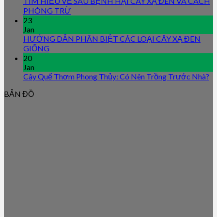
TÌM HIỂU VỀ SÂU BỆNH HẠI CÂY XẠ ĐEN VÀ CÁCH
PHÒNG TRỪ
23
Jan
HƯỚNG DẪN PHÂN BIỆT CÁC LOẠI CÂY XẠ ĐEN
GIỐNG
20
Jan
Cây Quế Thơm Phong Thủy: Có Nên Trồng Trước Nhà?
BẢN ĐỒ