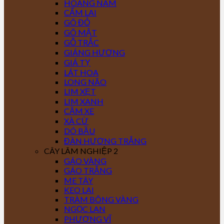
HOÀNG NAM
CẨM LAI
GÕ ĐỎ
GÕ MẬT
GỖ TRẮC
GIÁNG HƯƠNG
GIÁ TỴ
LÁT HOA
LONG NÃO
LIM XẸT
LIM XANH
CĂM XE
XÀ CỪ
DÓ BẦU
ĐÀN HƯƠNG TRẮNG
CÂY LÂM NGHIỆP 2
GÁO VÀNG
GÁO TRẮNG
ME TÂY
KEO LAI
TRÀM BÔNG VÀNG
NGỌC LAN
PHƯỢNG VĨ