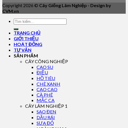
Copyright 2026 ©
Cây Giống Lâm Nghiệp - Design by
CVM.vn
TRANG CHỦ
GIỚI THIỆU
HOẠT ĐỘNG
TƯ VẤN
SẢN PHẨM
CÂY CÔNG NGHIỆP
CAO SU
ĐIỀU
HỒ TIÊU
CHÈ XANH
CAO CAO
CÀ PHÊ
MẮC CA
CÂY LÂM NGHIỆP 1
SAO ĐEN
DẦU RÁI
SƯA ĐỎ