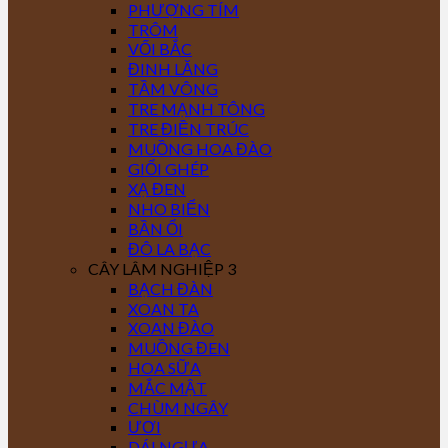
PHƯỢNG TÍM
TRÔM
VỐI BẮC
ĐINH LĂNG
TẦM VÔNG
TRE MẠNH TÔNG
TRE ĐIỀN TRÚC
MUỒNG HOA ĐÀO
GIỔI GHÉP
XẠ ĐEN
NHO BIỂN
BẦN ỔI
ĐÔ LA BẠC
CÂY LÂM NGHIỆP 3
BẠCH ĐÀN
XOAN TA
XOAN ĐÀO
MUỒNG ĐEN
HOA SỮA
MẮC MẬT
CHÙM NGÂY
ƯƠI
DÁI NGỰA