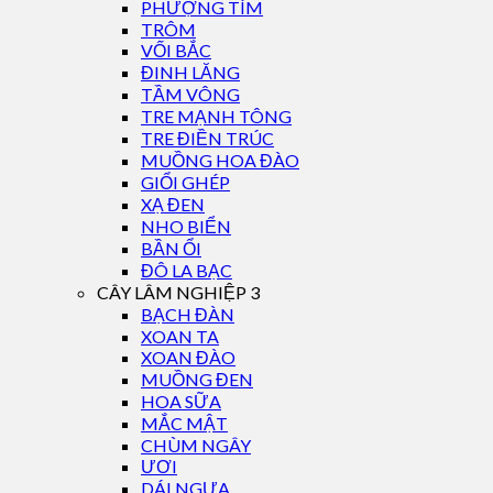
PHƯỢNG TÍM
TRÔM
VỐI BẮC
ĐINH LĂNG
TẦM VÔNG
TRE MẠNH TÔNG
TRE ĐIỀN TRÚC
MUỒNG HOA ĐÀO
GIỔI GHÉP
XẠ ĐEN
NHO BIỂN
BẦN ỔI
ĐÔ LA BẠC
CÂY LÂM NGHIỆP 3
BẠCH ĐÀN
XOAN TA
XOAN ĐÀO
MUỒNG ĐEN
HOA SỮA
MẮC MẬT
CHÙM NGÂY
ƯƠI
DÁI NGỰA