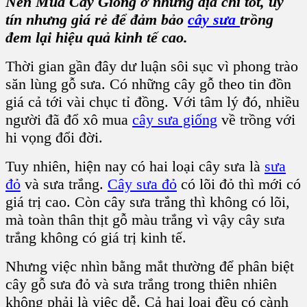
Nên Mua Cây Giống ở những địa chỉ tốt, uy
tín nhưng giá rẻ để đảm bảo
cây sưa
trồng
đem lại hiệu quả kinh tế cao.
Thời gian gần đây dư luận sôi sục vì phong trào
săn lùng gỗ sưa. Có những cây gỗ theo tin đồn
giá cả tới vài chục tỉ đồng. Với tâm lý đó, nhiều
người đã đổ xô mua
cây sưa giống
về trồng với
hi vọng đổi đời.
Tuy nhiên, hiện nay có hai loại cây sưa là
sưa
đỏ
và sưa trắng.
Cây sưa đỏ
có lõi đỏ thì mới có
giá trị cao. Còn cây sưa trắng thì không có lõi,
mà toàn thân thịt gỗ màu trắng vì vậy cây sưa
trắng không có giá trị kinh tế.
Nhưng việc nhìn bằng mắt thường để phân biệt
cây gỗ sưa đỏ và sưa trắng trong thiên nhiên
không phải là việc dễ. Cả hai loại đều có cành