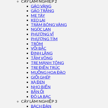
CÂY LÂM NGHIỆP 2
GÁO VÀNG
GÁO TRẮNG
ME TÂY
KEO LAI
TRÀM BÔNG VÀNG
NGỌC LAN
PHƯỢNG VĨ
PHƯỢNG TÍM
TRÔM
VỐI BẮC
ĐINH LĂNG
TẦM VÔNG
TRE MẠNH TÔNG
TRE ĐIỀN TRÚC
MUỒNG HOA ĐÀO
GIỔI GHÉP
XẠ ĐEN
NHO BIỂN
BẦN ỔI
ĐÔ LA BẠC
CÂY LÂM NGHIỆP 3
BẠCH ĐÀN