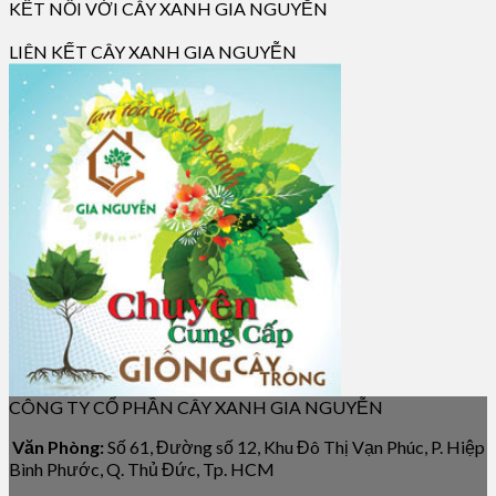
KẾT NỐI VỚI CÂY XANH GIA NGUYỄN
LIÊN KẾT CÂY XANH GIA NGUYỄN
CÔNG TY CỔ PHẦN CÂY XANH GIA NGUYỄN
Văn Phòng:
Số 61, Đường số 12, Khu Đô Thị Vạn Phúc, P. Hiệp
Bình Phước, Q. Thủ Đức, Tp. HCM