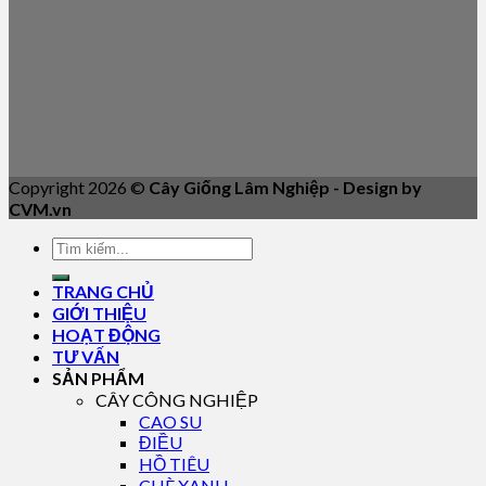
Copyright 2026 ©
Cây Giống Lâm Nghiệp - Design by
CVM.vn
TRANG CHỦ
GIỚI THIỆU
HOẠT ĐỘNG
TƯ VẤN
SẢN PHẨM
CÂY CÔNG NGHIỆP
CAO SU
ĐIỀU
HỒ TIÊU
CHÈ XANH