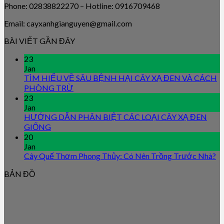
Phone: 02838822270 – Hotline: 0916709468
Email: cayxanhgianguyen@gmail.com
BÀI VIẾT GẦN ĐÂY
23
Jan
TÌM HIỂU VỀ SÂU BỆNH HẠI CÂY XẠ ĐEN VÀ CÁCH
PHÒNG TRỪ
23
Jan
HƯỚNG DẪN PHÂN BIỆT CÁC LOẠI CÂY XẠ ĐEN
GIỐNG
20
Jan
Cây Quế Thơm Phong Thủy: Có Nên Trồng Trước Nhà?
BẢN ĐỒ