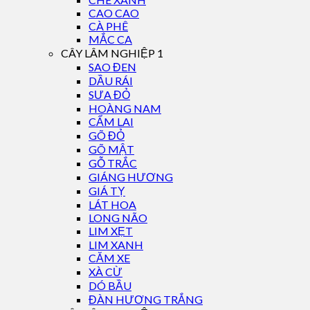
CAO CAO
CÀ PHÊ
MẮC CA
CÂY LÂM NGHIỆP 1
SAO ĐEN
DẦU RÁI
SƯA ĐỎ
HOÀNG NAM
CẨM LAI
GÕ ĐỎ
GÕ MẬT
GỖ TRẮC
GIÁNG HƯƠNG
GIÁ TỴ
LÁT HOA
LONG NÃO
LIM XẸT
LIM XANH
CĂM XE
XÀ CỪ
DÓ BẦU
ĐÀN HƯƠNG TRẮNG