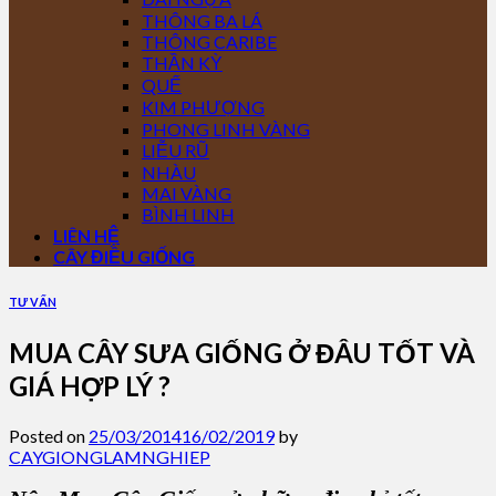
THÔNG BA LÁ
THÔNG CARIBE
THẦN KỲ
QUẾ
KIM PHƯỢNG
PHONG LINH VÀNG
LIỄU RŨ
NHÀU
MAI VÀNG
BÌNH LINH
LIÊN HỆ
CÂY ĐIỀU GIỐNG
TƯ VẤN
MUA CÂY SƯA GIỐNG Ở ĐÂU TỐT VÀ
GIÁ HỢP LÝ ?
Posted on
25/03/2014
16/02/2019
by
CAYGIONGLAMNGHIEP