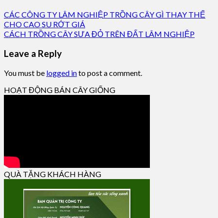
CÁC CÔNG TY LÂM NGHIỆP TRỒNG CÂY GÌ THAY THẾ
CHO CAO SU RỚT GIÁ
CÁCH TRỒNG CÂY SƯA ĐỎ TRÊN ĐẤT LÂM NGHIỆP
Leave a Reply
You must be
logged in
to post a comment.
HOẠT ĐỘNG BÁN CÂY GIỐNG
QUÀ TẶNG KHÁCH HÀNG