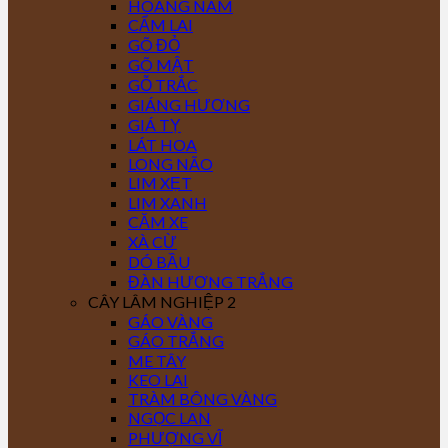
HOÀNG NAM
CẨM LAI
GÕ ĐỎ
GÕ MẬT
GỖ TRẮC
GIÁNG HƯƠNG
GIÁ TỴ
LÁT HOA
LONG NÃO
LIM XẸT
LIM XANH
CĂM XE
XÀ CỪ
DÓ BẦU
ĐÀN HƯƠNG TRẮNG
CÂY LÂM NGHIỆP 2
GÁO VÀNG
GÁO TRẮNG
ME TÂY
KEO LAI
TRÀM BÔNG VÀNG
NGỌC LAN
PHƯỢNG VĨ