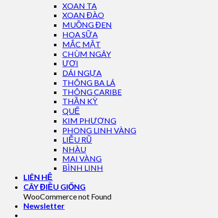
XOAN TA
XOAN ĐÀO
MUỒNG ĐEN
HOA SỮA
MẮC MẬT
CHÙM NGÂY
ƯƠI
DÁI NGỰA
THÔNG BA LÁ
THÔNG CARIBE
THẦN KỲ
QUẾ
KIM PHƯỢNG
PHONG LINH VÀNG
LIỄU RŨ
NHÀU
MAI VÀNG
BÌNH LINH
LIÊN HỆ
CÂY ĐIỀU GIỐNG
WooCommerce not Found
Newsletter