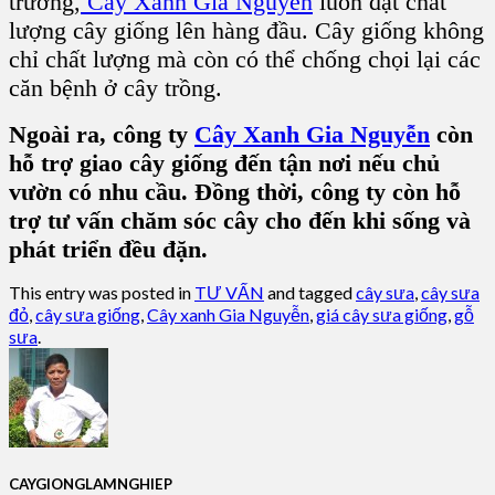
trường,
Cây Xanh Gia Nguyễn
luôn đặt chất
lượng cây giống lên hàng đầu. Cây giống không
chỉ chất lượng mà còn có thể chống chọi lại các
căn bệnh ở cây trồng.
Ngoài ra, công ty
Cây Xanh Gia Nguyễn
còn
hỗ trợ giao cây giống đến tận nơi nếu chủ
vườn có nhu cầu. Đồng thời, công ty còn hỗ
trợ tư vấn chăm sóc cây cho đến khi sống và
phát triển đều đặn.
This entry was posted in
TƯ VẤN
and tagged
cây sưa
,
cây sưa
đỏ
,
cây sưa giống
,
Cây xanh Gia Nguyễn
,
giá cây sưa giống
,
gỗ
sưa
.
CAYGIONGLAMNGHIEP