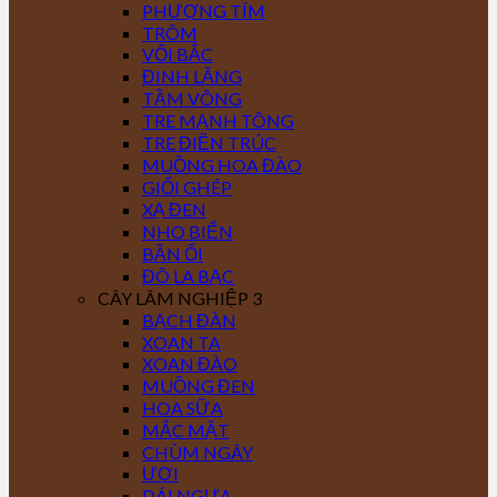
PHƯỢNG TÍM
TRÔM
VỐI BẮC
ĐINH LĂNG
TẦM VÔNG
TRE MẠNH TÔNG
TRE ĐIỀN TRÚC
MUỒNG HOA ĐÀO
GIỔI GHÉP
XẠ ĐEN
NHO BIỂN
BẦN ỔI
ĐÔ LA BẠC
CÂY LÂM NGHIỆP 3
BẠCH ĐÀN
XOAN TA
XOAN ĐÀO
MUỒNG ĐEN
HOA SỮA
MẮC MẬT
CHÙM NGÂY
ƯƠI
DÁI NGỰA