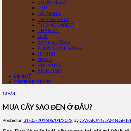
CHÙM NGÂY
ƯƠI
DÁI NGỰA
THÔNG BA LÁ
THÔNG CARIBE
THẦN KỲ
QUẾ
KIM PHƯỢNG
PHONG LINH VÀNG
LIỄU RŨ
NHÀU
MAI VÀNG
BÌNH LINH
LIÊN HỆ
CÂY ĐIỀU GIỐNG
TƯ VẤN
MUA CÂY SAO ĐEN Ở ĐÂU?
Posted on
31/05/2016
06/04/2022
by
CAYGIONGLAMNGHIE