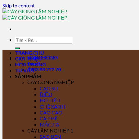
Skip to content
TRANG CHỦ
VĂN PHÒNG
GIỚI THIỆU
Email
HOẠT ĐỘNG
0283 88 222 70
TƯ VẤN
SẢN PHẨM
CÂY CÔNG NGHIỆP
CAO SU
ĐIỀU
HỒ TIÊU
CHÈ XANH
CAO CAO
CÀ PHÊ
MẮC CA
CÂY LÂM NGHIỆP 1
SAO ĐEN