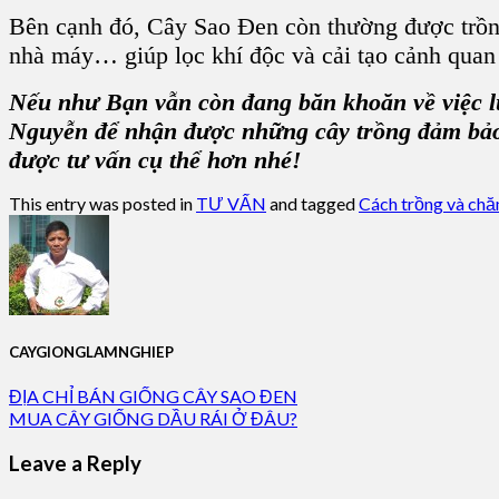
Bên cạnh đó,
Cây Sao Đen
còn thường được trồn
nhà máy
… giúp lọc khí độc và cải tạo cảnh qua
Nếu như Bạn vẫn còn đang băn khoăn về việc 
Nguyễn
để nhận được những
cây trồng
đảm bảo 
được tư vấn cụ thể hơn nhé!
This entry was posted in
TƯ VẤN
and tagged
Cách trồng và chă
CAYGIONGLAMNGHIEP
ĐỊA CHỈ BÁN GIỐNG CÂY SAO ĐEN
MUA CÂY GIỐNG DẦU RÁI Ở ĐÂU?
Leave a Reply