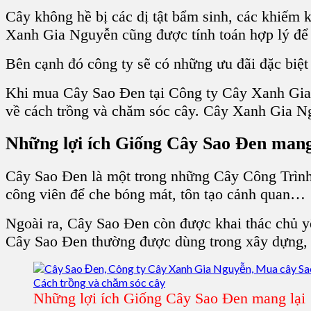
Cây không hề bị các dị tật bẩm sinh, các khiếm 
Xanh Gia Nguyễn
cũng được tính toán hợp lý để
Bên cạnh đó công ty sẽ có những ưu đãi đặc biệt 
Khi
mua Cây Sao Đen
tại
Công ty Cây Xanh Gi
về
cách trồng và chăm sóc cây
.
Cây Xanh Gia N
Những lợi ích
Giống Cây Sao Đen
mang
Cây Sao Đen
là một trong những
Cây Công Trìn
công viên
để
che bóng mát, tôn tạo cảnh quan
…
Ngoài ra,
Cây Sao Đen
còn được khai thác chủ yế
Cây Sao Đen
thường được dùng trong xây dựng
Những lợi ích Giống Cây Sao Đen mang lại