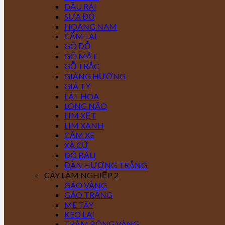
DẦU RÁI
SƯA ĐỎ
HOÀNG NAM
CẨM LAI
GÕ ĐỎ
GÕ MẬT
GỖ TRẮC
GIÁNG HƯƠNG
GIÁ TỴ
LÁT HOA
LONG NÃO
LIM XẸT
LIM XANH
CĂM XE
XÀ CỪ
DÓ BẦU
ĐÀN HƯƠNG TRẮNG
CÂY LÂM NGHIỆP 2
GÁO VÀNG
GÁO TRẮNG
ME TÂY
KEO LAI
TRÀM BÔNG VÀNG