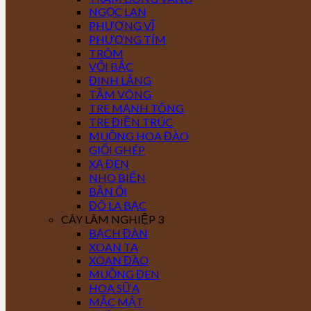
NGỌC LAN
PHƯỢNG VĨ
PHƯỢNG TÍM
TRÔM
VỐI BẮC
ĐINH LĂNG
TẦM VÔNG
TRE MẠNH TÔNG
TRE ĐIỀN TRÚC
MUỒNG HOA ĐÀO
GIỔI GHÉP
XẠ ĐEN
NHO BIỂN
BẦN ỔI
ĐÔ LA BẠC
CÂY LÂM NGHIỆP 3
BẠCH ĐÀN
XOAN TA
XOAN ĐÀO
MUỒNG ĐEN
HOA SỮA
MẮC MẬT