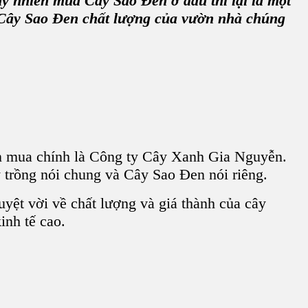
uy nhiên
mua Cây Sao Đen
ở đâu thì lại là một
Cây Sao Đen
chất lượng của vườn nhà chúng
n mua chính là
Công ty Cây Xanh Gia Nguyễn
.
 trồng
nói chung và
Cây Sao Đen
nói riêng.
yệt vời về chất lượng và giá thành của
cây
inh tế cao.