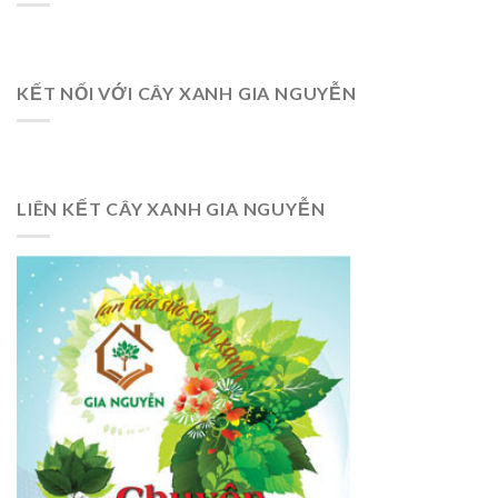
KẾT NỐI VỚI CÂY XANH GIA NGUYỄN
LIÊN KẾT CÂY XANH GIA NGUYỄN