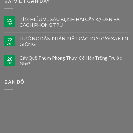
BÀI VIẾT GẦN ĐÂY
TÌM HIỂU VỀ SÂU BỆNH HẠI CÂY XẠ ĐEN VÀ
23
Jan
CÁCH PHÒNG TRỪ
HƯỚNG DẪN PHÂN BIỆT CÁC LOẠI CÂY XẠ ĐEN
23
Jan
GIỐNG
Cây Quế Thơm Phong Thủy: Có Nên Trồng Trước
20
Jan
Nhà?
BẢN ĐỒ