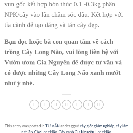
vun gốc kết hợp bón thúc 0.1 -0.3kg phân
NPK/cây vào lần chăm sóc đầu. Kết hợp với
tỉa cành để tạo dáng và tán cây đẹp.
Bạn đọc hoặc bà con quan tâm về cách
trồng Cây Long Não, vui lòng liên hệ với
Vườn ươm Gia Nguyễn để được tư vấn và
có được những Cây Long Não xanh mướt
như ý nhé.
This entry was posted in
TƯ VẤN
and tagged
cây giống lâm nghiệp
,
cây lâm
nghiệp
,
Cây Long Não
,
Cây xanh Gia Nguyễn
,
Long Não
.