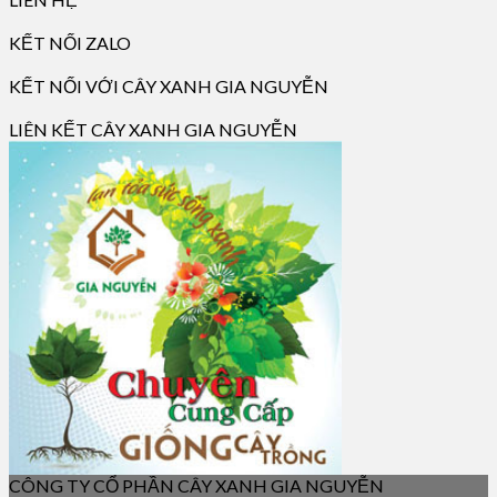
KẾT NỐI ZALO
KẾT NỐI VỚI CÂY XANH GIA NGUYỄN
LIÊN KẾT CÂY XANH GIA NGUYỄN
CÔNG TY CỔ PHẦN CÂY XANH GIA NGUYỄN