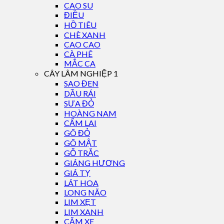
CAO SU
ĐIỀU
HỒ TIÊU
CHÈ XANH
CAO CAO
CÀ PHÊ
MẮC CA
CÂY LÂM NGHIỆP 1
SAO ĐEN
DẦU RÁI
SƯA ĐỎ
HOÀNG NAM
CẨM LAI
GÕ ĐỎ
GÕ MẬT
GỖ TRẮC
GIÁNG HƯƠNG
GIÁ TỴ
LÁT HOA
LONG NÃO
LIM XẸT
LIM XANH
CĂM XE