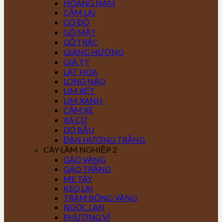
HOÀNG NAM
CẨM LAI
GÕ ĐỎ
GÕ MẬT
GỖ TRẮC
GIÁNG HƯƠNG
GIÁ TỴ
LÁT HOA
LONG NÃO
LIM XẸT
LIM XANH
CĂM XE
XÀ CỪ
DÓ BẦU
ĐÀN HƯƠNG TRẮNG
CÂY LÂM NGHIỆP 2
GÁO VÀNG
GÁO TRẮNG
ME TÂY
KEO LAI
TRÀM BÔNG VÀNG
NGỌC LAN
PHƯỢNG VĨ