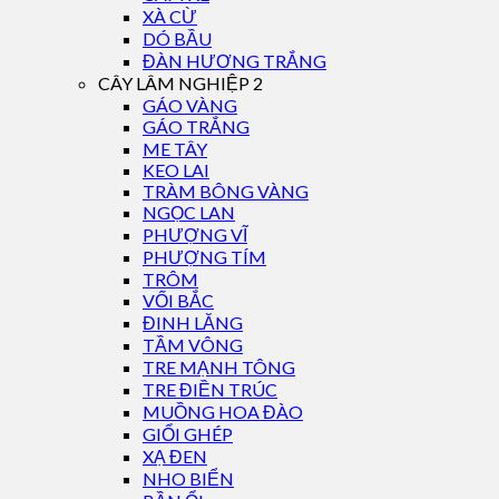
XÀ CỪ
DÓ BẦU
ĐÀN HƯƠNG TRẮNG
CÂY LÂM NGHIỆP 2
GÁO VÀNG
GÁO TRẮNG
ME TÂY
KEO LAI
TRÀM BÔNG VÀNG
NGỌC LAN
PHƯỢNG VĨ
PHƯỢNG TÍM
TRÔM
VỐI BẮC
ĐINH LĂNG
TẦM VÔNG
TRE MẠNH TÔNG
TRE ĐIỀN TRÚC
MUỒNG HOA ĐÀO
GIỔI GHÉP
XẠ ĐEN
NHO BIỂN