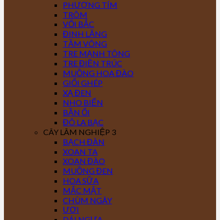
PHƯỢNG TÍM
TRÔM
VỐI BẮC
ĐINH LĂNG
TẦM VÔNG
TRE MẠNH TÔNG
TRE ĐIỀN TRÚC
MUỒNG HOA ĐÀO
GIỔI GHÉP
XẠ ĐEN
NHO BIỂN
BẦN ỔI
ĐÔ LA BẠC
CÂY LÂM NGHIỆP 3
BẠCH ĐÀN
XOAN TA
XOAN ĐÀO
MUỒNG ĐEN
HOA SỮA
MẮC MẬT
CHÙM NGÂY
ƯƠI
DÁI NGỰA