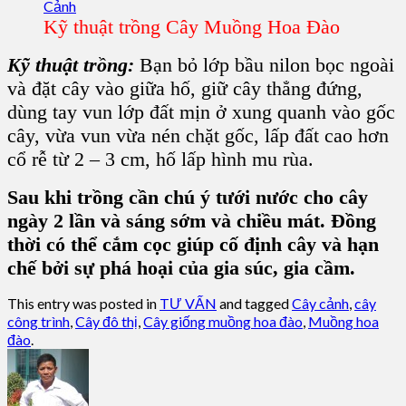
Kỹ thuật trồng Cây Muồng Hoa Đào
Kỹ thuật trồng:
Bạn bỏ lớp bầu nilon bọc ngoài
và đặt cây vào giữa hố, giữ cây thẳng đứng,
dùng tay vun lớp đất mịn ở xung quanh vào gốc
cây, vừa vun vừa nén chặt gốc, lấp đất cao hơn
cổ rễ từ 2 – 3 cm, hố lấp hình mu rùa.
Sau khi trồng cần chú ý tưới nước cho cây
ngày 2 lần và sáng sớm và chiều mát. Đồng
thời có thể cắm cọc giúp cố định cây và hạn
chế bởi sự phá hoại của gia súc, gia cầm.
This entry was posted in
TƯ VẤN
and tagged
Cây cảnh
,
cây
công trình
,
Cây đô thị
,
Cây giống muồng hoa đào
,
Muồng hoa
đào
.