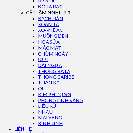
BẦN ỔI
ĐÔ LA BẠC
CÂY LÂM NGHIỆP 3
BẠCH ĐÀN
XOAN TA
XOAN ĐÀO
MUỒNG ĐEN
HOA SỮA
MẮC MẬT
CHÙM NGÂY
ƯƠI
DÁI NGỰA
THÔNG BA LÁ
THÔNG CARIBE
THẦN KỲ
QUẾ
KIM PHƯỢNG
PHONG LINH VÀNG
LIỄU RŨ
NHÀU
MAI VÀNG
BÌNH LINH
LIÊN HỆ