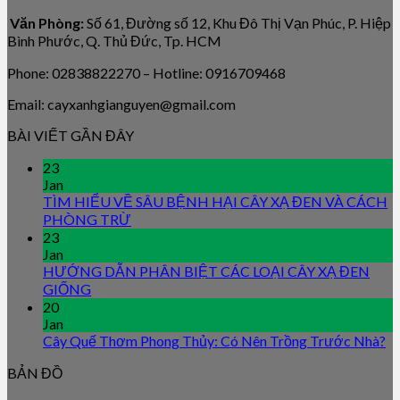
Văn Phòng:
Số 61, Đường số 12, Khu Đô Thị Vạn Phúc, P. Hiệp
Bình Phước, Q. Thủ Đức, Tp. HCM
Phone: 02838822270 – Hotline: 0916709468
Email: cayxanhgianguyen@gmail.com
BÀI VIẾT GẦN ĐÂY
23
Jan
TÌM HIỂU VỀ SÂU BỆNH HẠI CÂY XẠ ĐEN VÀ CÁCH
PHÒNG TRỪ
23
Jan
HƯỚNG DẪN PHÂN BIỆT CÁC LOẠI CÂY XẠ ĐEN
GIỐNG
20
Jan
Cây Quế Thơm Phong Thủy: Có Nên Trồng Trước Nhà?
BẢN ĐỒ