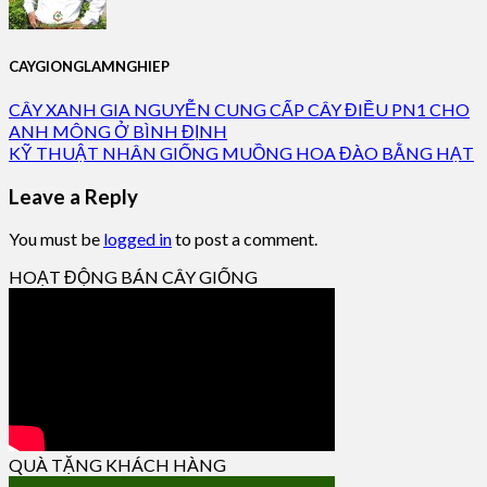
CAYGIONGLAMNGHIEP
CÂY XANH GIA NGUYỄN CUNG CẤP CÂY ĐIỀU PN1 CHO
ANH MÔNG Ở BÌNH ĐỊNH
KỸ THUẬT NHÂN GIỐNG MUỒNG HOA ĐÀO BẰNG HẠT
Leave a Reply
You must be
logged in
to post a comment.
HOẠT ĐỘNG BÁN CÂY GIỐNG
QUÀ TẶNG KHÁCH HÀNG