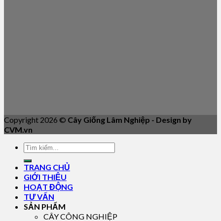
Copyright 2026 ©
Cây Giống Lâm Nghiệp - Design by
CVM.vn
TRANG CHỦ
GIỚI THIỆU
HOẠT ĐỘNG
TƯ VẤN
SẢN PHẨM
CÂY CÔNG NGHIỆP