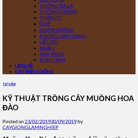
THÔNG BA LÁ
THÔNG CARIBE
THẦN KỲ
QUẾ
KIM PHƯỢNG
PHONG LINH VÀNG
LIỄU RŨ
NHÀU
MAI VÀNG
BÌNH LINH
LIÊN HỆ
CÂY ĐIỀU GIỐNG
TƯ VẤN
KỸ THUẬT TRỒNG CÂY MUỒNG HOA
ĐÀO
Posted on
23/02/2019
30/09/2019
by
CAYGIONGLAMNGHIEP