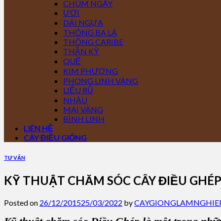
CHÙM NGÂY
ƯƠI
DÁI NGỰA
THÔNG BA LÁ
THÔNG CARIBE
THẦN KỲ
QUẾ
KIM PHƯỢNG
PHONG LINH VÀNG
LIỄU RŨ
NHÀU
MAI VÀNG
BÌNH LINH
LIÊN HỆ
CÂY ĐIỀU GIỐNG
TƯ VẤN
KỸ THUẬT CHĂM SÓC CÂY ĐIỀU GHÉ
Posted on
26/12/2015
25/03/2022
by
CAYGIONGLAMNGHIE