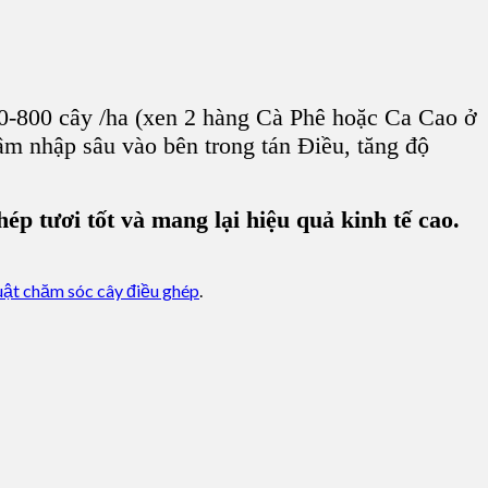
0-800 cây /ha (xen 2 hàng Cà Phê hoặc Ca Cao ở
âm nhập sâu vào bên trong tán Điều, tăng độ
p tươi tốt và mang lại hiệu quả kinh tế cao.
uật chăm sóc cây điều ghép
.