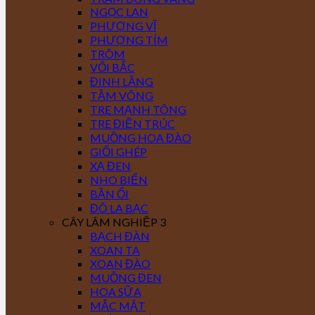
NGỌC LAN
PHƯỢNG VĨ
PHƯỢNG TÍM
TRÔM
VỐI BẮC
ĐINH LĂNG
TẦM VÔNG
TRE MẠNH TÔNG
TRE ĐIỀN TRÚC
MUỒNG HOA ĐÀO
GIỔI GHÉP
XẠ ĐEN
NHO BIỂN
BẦN ỔI
ĐÔ LA BẠC
CÂY LÂM NGHIỆP 3
BẠCH ĐÀN
XOAN TA
XOAN ĐÀO
MUỒNG ĐEN
HOA SỮA
MẮC MẬT