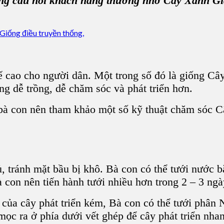
ng câu hỏi
khách hàng
thường nhờ
Cây Xanh Gi
ế cao
cho người dân. Một trong số đó là
giống Câ
ng dễ trồng, dễ chăm sóc và phát triển hơn.
bà con nên tham khảo một số
kỹ thuật chăm sóc 
 tránh mặt bầu bị khô. Bà con có thể tưới nước b
 con nên tiến hành tưới nhiều hơn trong 2 – 3 ngà
t của
cây phát triển
kém, Bà con có thể tưới phân
N
mọc ra ở phía dưới vết ghép để cây phát triển nha