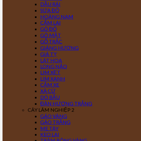
DẦU RÁI
SƯA ĐỎ
HOÀNG NAM
CẨM LAI
GÕ ĐỎ
GÕ MẬT
GỖ TRẮC
GIÁNG HƯƠNG
GIÁ TỴ
LÁT HOA
LONG NÃO
LIM XẸT
LIM XANH
CĂM XE
XÀ CỪ
DÓ BẦU
ĐÀN HƯƠNG TRẮNG
CÂY LÂM NGHIỆP 2
GÁO VÀNG
GÁO TRẮNG
ME TÂY
KEO LAI
TRÀM BÔNG VÀNG