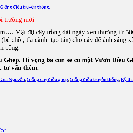
ôi trường mới
 m…. Mật độ cây trồng dài ngày xen thường từ 50
 (
bẻ chồi, tỉa cành, tạo tán
) cho cây để ánh sáng x
ấn công.
 Ghép. Hi vọng bà con sẽ có một Vườn Điều Ghé
 tư vấn thêm.
 Gia Nguyễn
,
Giống cây điều ghép
,
Giống điều truyền thống
,
Kỹ th
ƯỚC