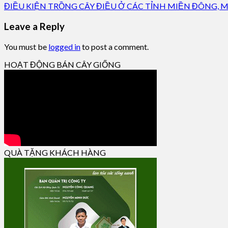
ĐIỀU KIỆN TRỒNG CÂY ĐIỀU Ở CÁC TỈNH MIỀN ĐÔNG, M
Leave a Reply
You must be
logged in
to post a comment.
HOẠT ĐỘNG BÁN CÂY GIỐNG
QUÀ TẶNG KHÁCH HÀNG