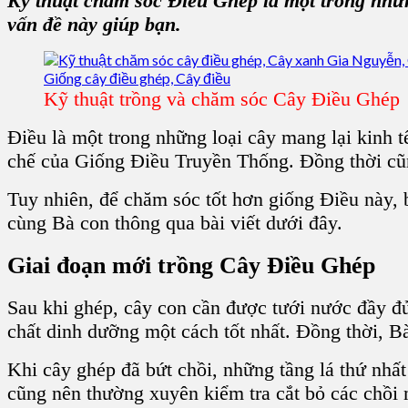
Kỹ thuật chăm sóc Điều Ghép
là một trong nhữ
vấn đề này giúp bạn.
Kỹ thuật trồng và chăm sóc Cây Điều Ghép
Điều
là một trong những loại cây mang lại
kinh t
chế của
Giống Điều Truyền Thống
. Đồng thời cũ
Tuy nhiên, để chăm sóc tốt hơn
giống Điều
này, 
cùng Bà con thông qua bài viết dưới đây.
Giai đoạn mới
trồng Cây Điều Ghép
Sau khi ghép,
cây con
cần được tưới nước đầy đủ,
chất dinh dưỡng một cách tốt nhất. Đồng thời, Bà
Khi
cây ghép
đã bứt chồi, những tầng lá thứ nhấ
cũng nên thường xuyên kiểm tra cắt bỏ các chồi 