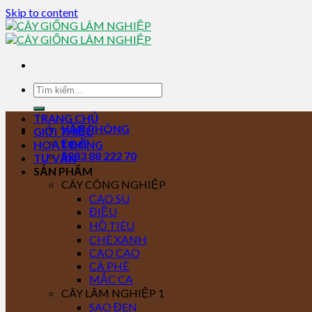
Skip to content
TRANG CHỦ
VĂN PHÒNG
GIỚI THIỆU
Email
HOẠT ĐỘNG
0283 88 222 70
TƯ VẤN
SẢN PHẨM
CÂY CÔNG NGHIỆP
CAO SU
ĐIỀU
HỒ TIÊU
CHÈ XANH
CAO CAO
CÀ PHÊ
MẮC CA
CÂY LÂM NGHIỆP 1
SAO ĐEN