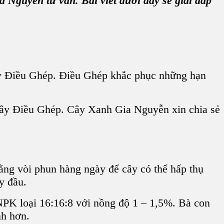
a Nguyễn
tư vấn. Bài viết dưới đây sẽ giải đáp
y Điều Ghép
.
Điều Ghép
khắc phục những hạn
Cây Điều Ghép
.
Cây Xanh Gia Nguyễn
xin chia sẻ
ằng vòi phun hàng ngày để cây có thể hấp thụ
y đầu.
PK loại 16:16:8 với nồng độ 1 – 1,5%
. Bà con
nh hơn.