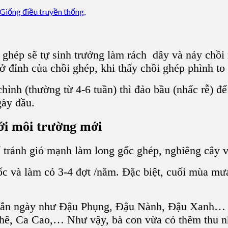
 ghép
sẽ tự sinh trưởng làm rách dây và nảy chồi 
đỉnh của chồi ghép, khi thấy chồi ghép phình to v
 chỉnh (thường từ 4-6 tuần) thì đảo bầu (nhấc rễ) đ
gày đầu.
ới môi trường mới
ể tránh gió mạnh làm long gốc ghép, nghiêng cây 
c và làm cỏ 3-4 đợt /năm. Đặc biệt, cuối mùa mư
ngắn ngày như Đ
ậu Phụng, Đậu Nành, Đậu Xanh
… 
hê, Ca Cao
,… Như vậy, bà con vừa có thêm thu nhậ