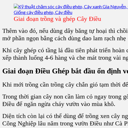
Giai đoạn trồng và ghép Cây Điều
Thêm vào đó, nếu dùng dây băng tự hoại thì
chồi
mở phần ngọn bằng cách dùng dao lam rạch nhẹ ở 
Khi
cây ghép
có tầng lá đầu tiên phát triển hoàn
xếp thành luống 4-6 hàng và che mát trong vài n
Giai đoạn Đ
iều Ghép
bắt đầu ổn định v
Khi mới trồng cần
trồng cây
chắn gió tạm thời đ
Trong thời gian
cây non
cần làm cỏ ngay trong gố
Điều để ngăn ngừa cháy vườn vào mùa khô.
Diện tích còn lại có thể dùng để trồng xen cây 
Công Nghiệp
lâu năm trong
vườn Điều
như C
à P