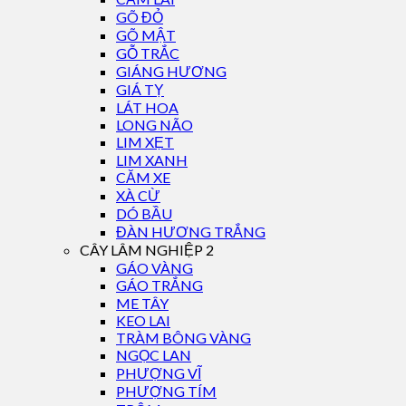
GÕ ĐỎ
GÕ MẬT
GỖ TRẮC
GIÁNG HƯƠNG
GIÁ TỴ
LÁT HOA
LONG NÃO
LIM XẸT
LIM XANH
CĂM XE
XÀ CỪ
DÓ BẦU
ĐÀN HƯƠNG TRẮNG
CÂY LÂM NGHIỆP 2
GÁO VÀNG
GÁO TRẮNG
ME TÂY
KEO LAI
TRÀM BÔNG VÀNG
NGỌC LAN
PHƯỢNG VĨ
PHƯỢNG TÍM