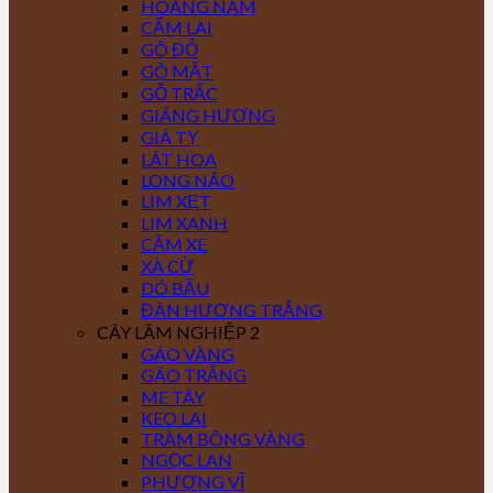
HOÀNG NAM
CẨM LAI
GÕ ĐỎ
GÕ MẬT
GỖ TRẮC
GIÁNG HƯƠNG
GIÁ TỴ
LÁT HOA
LONG NÃO
LIM XẸT
LIM XANH
CĂM XE
XÀ CỪ
DÓ BẦU
ĐÀN HƯƠNG TRẮNG
CÂY LÂM NGHIỆP 2
GÁO VÀNG
GÁO TRẮNG
ME TÂY
KEO LAI
TRÀM BÔNG VÀNG
NGỌC LAN
PHƯỢNG VĨ