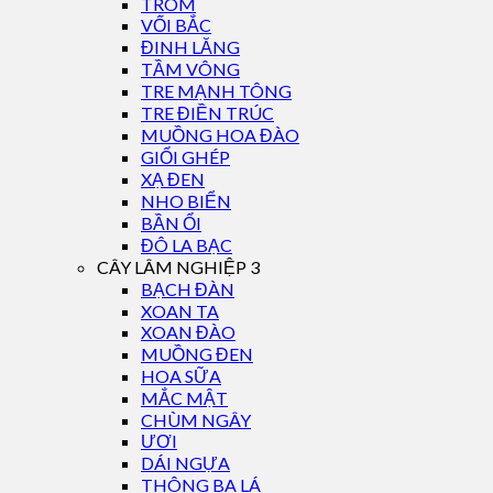
TRÔM
VỐI BẮC
ĐINH LĂNG
TẦM VÔNG
TRE MẠNH TÔNG
TRE ĐIỀN TRÚC
MUỒNG HOA ĐÀO
GIỔI GHÉP
XẠ ĐEN
NHO BIỂN
BẦN ỔI
ĐÔ LA BẠC
CÂY LÂM NGHIỆP 3
BẠCH ĐÀN
XOAN TA
XOAN ĐÀO
MUỒNG ĐEN
HOA SỮA
MẮC MẬT
CHÙM NGÂY
ƯƠI
DÁI NGỰA
THÔNG BA LÁ