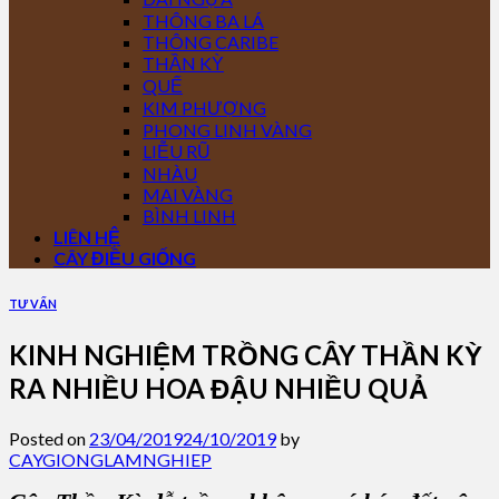
THÔNG BA LÁ
THÔNG CARIBE
THẦN KỲ
QUẾ
KIM PHƯỢNG
PHONG LINH VÀNG
LIỄU RŨ
NHÀU
MAI VÀNG
BÌNH LINH
LIÊN HỆ
CÂY ĐIỀU GIỐNG
TƯ VẤN
KINH NGHIỆM TRỒNG CÂY THẦN KỲ
RA NHIỀU HOA ĐẬU NHIỀU QUẢ
Posted on
23/04/2019
24/10/2019
by
CAYGIONGLAMNGHIEP