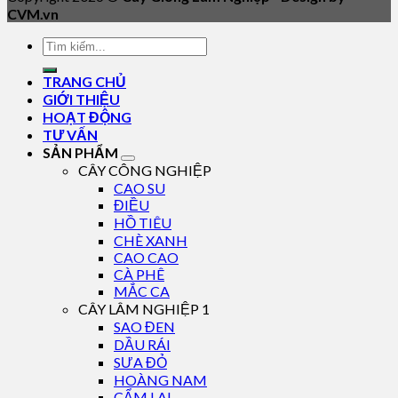
CVM.vn
TRANG CHỦ
GIỚI THIỆU
HOẠT ĐỘNG
TƯ VẤN
SẢN PHẨM
CÂY CÔNG NGHIỆP
CAO SU
ĐIỀU
HỒ TIÊU
CHÈ XANH
CAO CAO
CÀ PHÊ
MẮC CA
CÂY LÂM NGHIỆP 1
SAO ĐEN
DẦU RÁI
SƯA ĐỎ
HOÀNG NAM
CẨM LAI