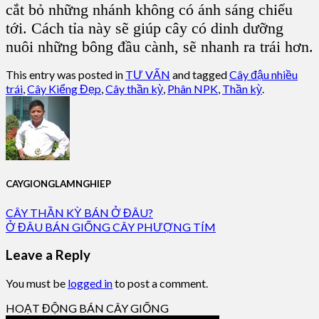
cắt bỏ những nhánh không có ánh sáng chiếu
tới. Cách tỉa này sẽ giúp cây có dinh dưỡng
nuôi những bông đầu cành, sẽ nhanh ra trái hơn.
This entry was posted in
TƯ VẤN
and tagged
Cây đậu nhiều
trái
,
Cây Kiểng Đẹp
,
Cây thần kỳ
,
Phân NPK
,
Thần kỳ
.
CAYGIONGLAMNGHIEP
CÂY THẦN KỲ BÁN Ở ĐÂU?
Ở ĐÂU BÁN GIỐNG CÂY PHƯỢNG TÍM
Leave a Reply
You must be
logged in
to post a comment.
HOẠT ĐỘNG BÁN CÂY GIỐNG