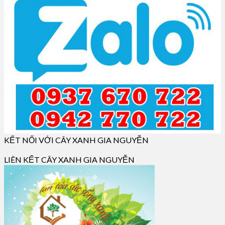
KẾT NỐI VỚI CÂY XANH GIA NGUYỄN
LIÊN KẾT CÂY XANH GIA NGUYỄN