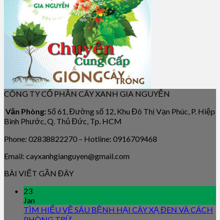
CÔNG TY CỔ PHẦN CÂY XANH GIA NGUYỄN
Văn Phòng:
Số 61, Đường số 12, Khu Đô Thị Vạn Phúc, P. Hiệp
Bình Phước, Q. Thủ Đức, Tp. HCM
Phone: 02838822270 – Hotline: 0916709468
Email: cayxanhgianguyen@gmail.com
BÀI VIẾT GẦN ĐÂY
23
Jan
TÌM HIỂU VỀ SÂU BỆNH HẠI CÂY XẠ ĐEN VÀ CÁCH
PHÒNG TRỪ