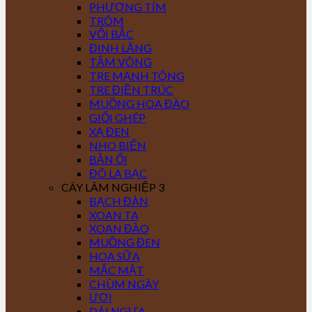
PHƯỢNG TÍM
TRÔM
VỐI BẮC
ĐINH LĂNG
TẦM VÔNG
TRE MẠNH TÔNG
TRE ĐIỀN TRÚC
MUỒNG HOA ĐÀO
GIỔI GHÉP
XẠ ĐEN
NHO BIỂN
BẦN ỔI
ĐÔ LA BẠC
CÂY LÂM NGHIỆP 3
BẠCH ĐÀN
XOAN TA
XOAN ĐÀO
MUỒNG ĐEN
HOA SỮA
MẮC MẬT
CHÙM NGÂY
ƯƠI
DÁI NGỰA