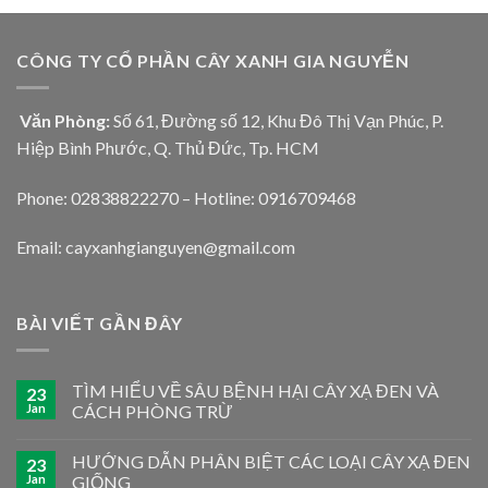
CÔNG TY CỔ PHẦN CÂY XANH GIA NGUYỄN
Văn Phòng:
Số 61, Đường số 12, Khu Đô Thị Vạn Phúc, P.
Hiệp Bình Phước, Q. Thủ Đức, Tp. HCM
Phone: 02838822270 – Hotline: 0916709468
Email: cayxanhgianguyen@gmail.com
BÀI VIẾT GẦN ĐÂY
TÌM HIỂU VỀ SÂU BỆNH HẠI CÂY XẠ ĐEN VÀ
23
Jan
CÁCH PHÒNG TRỪ
HƯỚNG DẪN PHÂN BIỆT CÁC LOẠI CÂY XẠ ĐEN
23
Jan
GIỐNG