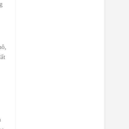
g
hô,
đất
n