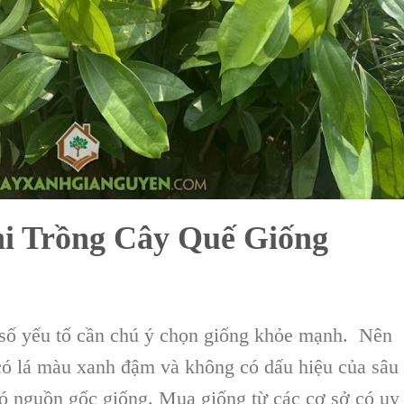
i Trồng Cây Quế Giống
 số yếu tố cần chú ý chọn giống khỏe mạnh. Nên
có lá màu xanh đậm và không có dấu hiệu của sâu
có nguồn gốc giống. Mua giống từ các cơ sở có uy