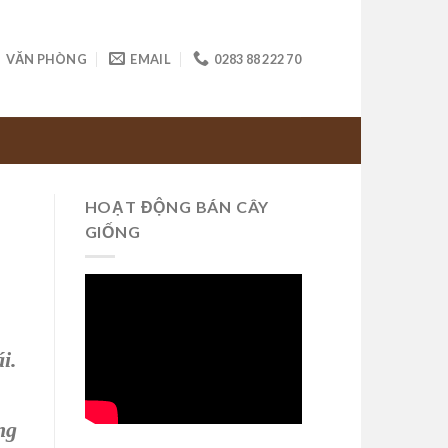
VĂN PHÒNG
EMAIL
0283 88 222 70
HOẠT ĐỘNG BÁN CÂY
GIỐNG
i.
ng