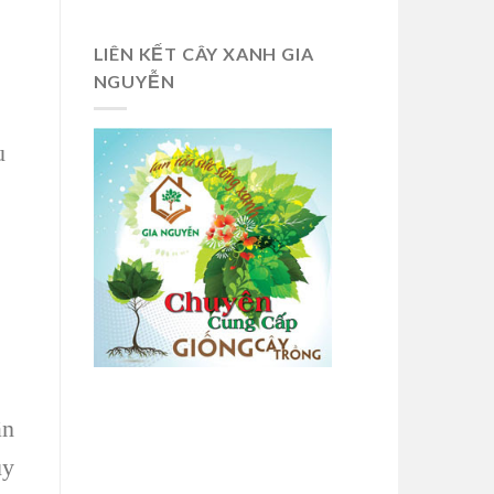
LIÊN KẾT CÂY XANH GIA
NGUYỄN
u
ần
uy