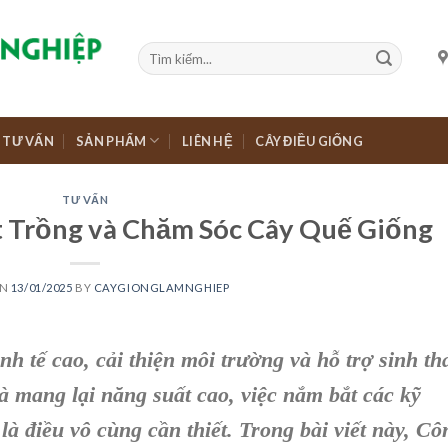
TƯ VẤN
SẢN PHẨM
LIÊN HỆ
CÂY ĐIỀU GIỐNG
TƯ VẤN
 Trồng và Chăm Sóc Cây Quế Giống
ON
13/01/2025
BY
CAYGIONGLAMNGHIEP
inh tế cao, cải thiện môi trường và hỗ trợ sinh thá
và mang lại năng suất cao, việc nắm bắt các kỹ
là điều vô cùng cần thiết. Trong bài viết này, Cô