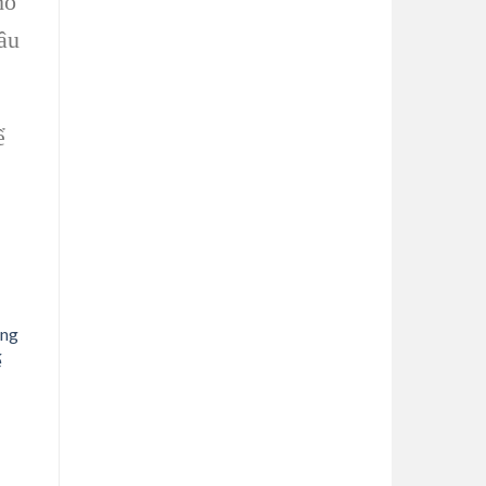
ho
sâu
ể