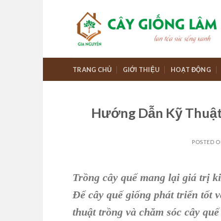
Skip
to
content
TRANG CHỦ
GIỚI THIỆU
HOẠT ĐỘNG
Hướng Dẫn Kỹ Thuật
POSTED 
Trồng cây quế mang lại giá trị k
Để cây quế giống phát triển tốt 
thuật trồng và chăm sóc cây quế 