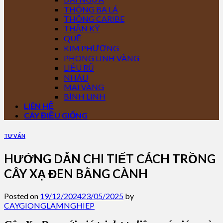
THÔNG BA LÁ
THÔNG CARIBE
THẦN KỲ
QUẾ
KIM PHƯỢNG
PHONG LINH VÀNG
LIỄU RŨ
NHÀU
MAI VÀNG
BÌNH LINH
LIÊN HỆ
CÂY ĐIỀU GIỐNG
TƯ VẤN
HƯỚNG DẪN CHI TIẾT CÁCH TRỒNG
CÂY XẠ ĐEN BẰNG CÀNH
Posted on
19/12/2024
23/05/2025
by
CAYGIONGLAMNGHIEP