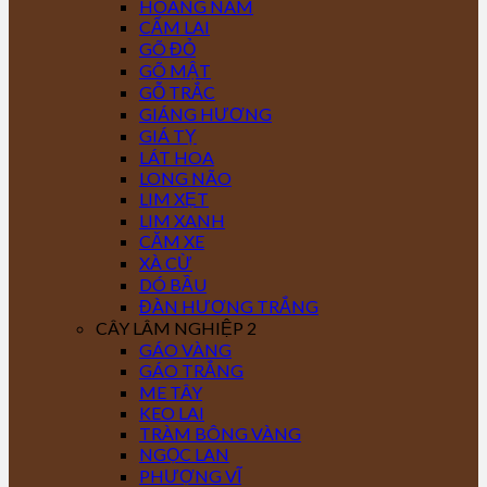
HOÀNG NAM
CẨM LAI
GÕ ĐỎ
GÕ MẬT
GỖ TRẮC
GIÁNG HƯƠNG
GIÁ TỴ
LÁT HOA
LONG NÃO
LIM XẸT
LIM XANH
CĂM XE
XÀ CỪ
DÓ BẦU
ĐÀN HƯƠNG TRẮNG
CÂY LÂM NGHIỆP 2
GÁO VÀNG
GÁO TRẮNG
ME TÂY
KEO LAI
TRÀM BÔNG VÀNG
NGỌC LAN
PHƯỢNG VĨ