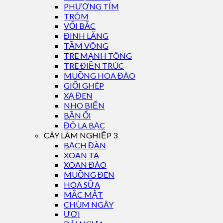
PHƯỢNG TÍM
TRÔM
VỐI BẮC
ĐINH LĂNG
TẦM VÔNG
TRE MẠNH TÔNG
TRE ĐIỀN TRÚC
MUỒNG HOA ĐÀO
GIỔI GHÉP
XẠ ĐEN
NHO BIỂN
BẦN ỔI
ĐÔ LA BẠC
CÂY LÂM NGHIỆP 3
BẠCH ĐÀN
XOAN TA
XOAN ĐÀO
MUỒNG ĐEN
HOA SỮA
MẮC MẬT
CHÙM NGÂY
ƯƠI