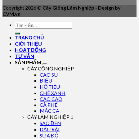
Copyright 2026 ©
Cây Giống Lâm Nghiệp - Design by
CVM.vn
TRANG CHỦ
GIỚI THIỆU
HOẠT ĐỘNG
TƯ VẤN
SẢN PHẨM
CÂY CÔNG NGHIỆP
CAO SU
ĐIỀU
HỒ TIÊU
CHÈ XANH
CAO CAO
CÀ PHÊ
MẮC CA
CÂY LÂM NGHIỆP 1
SAO ĐEN
DẦU RÁI
SƯA ĐỎ