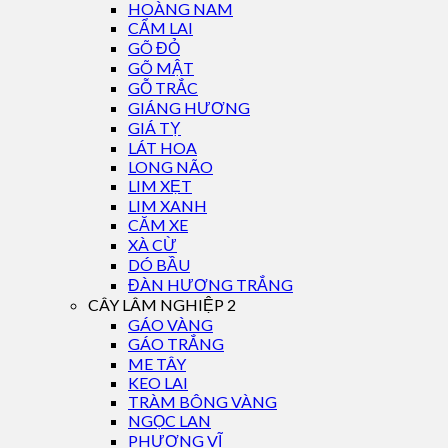
HOÀNG NAM
CẨM LAI
GÕ ĐỎ
GÕ MẬT
GỖ TRẮC
GIÁNG HƯƠNG
GIÁ TỴ
LÁT HOA
LONG NÃO
LIM XẸT
LIM XANH
CĂM XE
XÀ CỪ
DÓ BẦU
ĐÀN HƯƠNG TRẮNG
CÂY LÂM NGHIỆP 2
GÁO VÀNG
GÁO TRẮNG
ME TÂY
KEO LAI
TRÀM BÔNG VÀNG
NGỌC LAN
PHƯỢNG VĨ