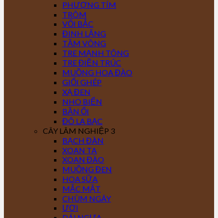
PHƯỢNG TÍM
TRÔM
VỐI BẮC
ĐINH LĂNG
TẦM VÔNG
TRE MẠNH TÔNG
TRE ĐIỀN TRÚC
MUỒNG HOA ĐÀO
GIỔI GHÉP
XẠ ĐEN
NHO BIỂN
BẦN ỔI
ĐÔ LA BẠC
CÂY LÂM NGHIỆP 3
BẠCH ĐÀN
XOAN TA
XOAN ĐÀO
MUỒNG ĐEN
HOA SỮA
MẮC MẬT
CHÙM NGÂY
ƯƠI
DÁI NGỰA