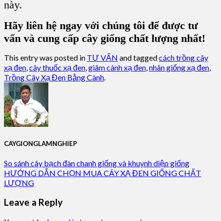
này.
Hãy liên hệ ngay với chúng tôi để được tư
vấn và cung cấp cây giống chất lượng nhất!
This entry was posted in
TƯ VẤN
and tagged
cách trồng cây
xạ đen
,
cây thuốc xạ đen
,
giâm cành xạ đen
,
nhân giống xạ đen
,
Trồng Cây Xạ Đen Bằng Cành
.
CAYGIONGLAMNGHIEP
So sánh cây bạch đàn chanh giống và khuynh diệp giống
HƯỚNG DẪN CHỌN MUA CÂY XẠ ĐEN GIỐNG CHẤT
LƯỢNG
Leave a Reply