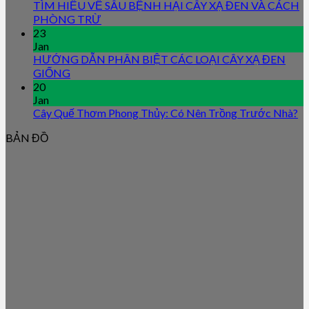
TÌM HIỂU VỀ SÂU BỆNH HẠI CÂY XẠ ĐEN VÀ CÁCH
PHÒNG TRỪ
23
Jan
HƯỚNG DẪN PHÂN BIỆT CÁC LOẠI CÂY XẠ ĐEN
GIỐNG
20
Jan
Cây Quế Thơm Phong Thủy: Có Nên Trồng Trước Nhà?
BẢN ĐỒ