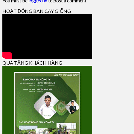
You must be
logged in
to post a comment.
HOẠT ĐỘNG BÁN CÂY GIỐNG
QUÀ TẶNG KHÁCH HÀNG