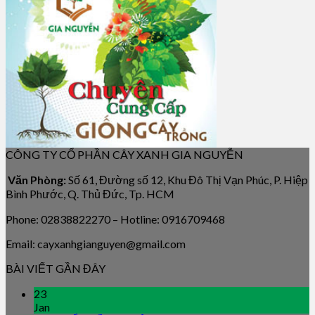
CÔNG TY CỔ PHẦN CÂY XANH GIA NGUYỄN
Văn Phòng:
Số 61, Đường số 12, Khu Đô Thị Vạn Phúc, P. Hiệp
Bình Phước, Q. Thủ Đức, Tp. HCM
Phone: 02838822270 – Hotline: 0916709468
Email: cayxanhgianguyen@gmail.com
BÀI VIẾT GẦN ĐÂY
23
Jan