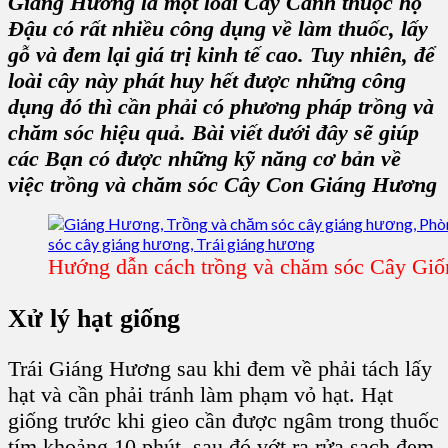
Giáng Hương
là một loài
Cây Cảnh
thuộc
họ
Đậu
có rất nhiều công dụng về
làm thuốc, lấy
gỗ
và đem lại giá trị
kinh tế cao
. Tuy nhiên, để
loài cây này phát huy hết được những công
dụng đó thì cần phải có
phương pháp trồng và
chăm sóc
hiệu quả. Bài viết dưới đây sẽ giúp
các Bạn có được những
kỹ năng cơ bản
về
việc trồng và
chăm sóc Cây Con Giáng Hương
Hướng dẫn cách trồng và chăm sóc Cây Gi
Xử lý hạt giốn
g
Trái Giáng Hương
sau khi đem về phải
tách lấy
hạ
t và cần phải tránh làm phạm vỏ hạt.
Hạt
giống
trước khi gieo cần được ngâm trong
thuốc
tím
khoảng 10 phút, sau đó vớt ra rửa sạch đem