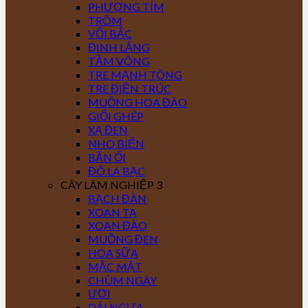
PHƯỢNG TÍM
TRÔM
VỐI BẮC
ĐINH LĂNG
TẦM VÔNG
TRE MẠNH TÔNG
TRE ĐIỀN TRÚC
MUỒNG HOA ĐÀO
GIỔI GHÉP
XẠ ĐEN
NHO BIỂN
BẦN ỔI
ĐÔ LA BẠC
CÂY LÂM NGHIỆP 3
BẠCH ĐÀN
XOAN TA
XOAN ĐÀO
MUỒNG ĐEN
HOA SỮA
MẮC MẬT
CHÙM NGÂY
ƯƠI
DÁI NGỰA