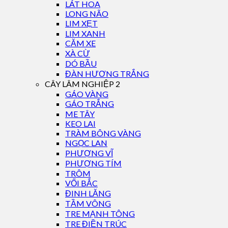
LÁT HOA
LONG NÃO
LIM XẸT
LIM XANH
CĂM XE
XÀ CỪ
DÓ BẦU
ĐÀN HƯƠNG TRẮNG
CÂY LÂM NGHIỆP 2
GÁO VÀNG
GÁO TRẮNG
ME TÂY
KEO LAI
TRÀM BÔNG VÀNG
NGỌC LAN
PHƯỢNG VĨ
PHƯỢNG TÍM
TRÔM
VỐI BẮC
ĐINH LĂNG
TẦM VÔNG
TRE MẠNH TÔNG
TRE ĐIỀN TRÚC