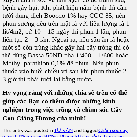
bệnh gây hại. Khi phát hiện nấm bệnh thì cần
tưới
dung dịch Boocđo
1% hay COC 85, nên
phun sương đều trên mặt lá với liều lượng là 1
lít/4m
2
, cứ 10 – 15 ngày thì phun 1 lần, phun
liên tục 2 – 3 lần. Ngoài ra, nếu
sâu ăn lá
hoặc
một số côn trùng khác gây hại cây trồng thì có
thể dùng Bassa 50ND pha 1/400 – 1/600 hoặc
Methyl parathion
0,1% để phun. Nên phun
thuốc vào buổi chiều và sau khi phun thuốc 2 –
3 giờ thì phải tưới lại bằng nước.
Hy vọng rằng với những chia sẻ trên có thể
giúp các Bạn có thêm được những kinh
nghiệm trong việc
trồng và chăm sóc Cây
Con Giáng Hương
của mình!
This entry was posted in
TƯ VẤN
and tagged
Chăm sóc cây
giáng hương
,
giáng hương
,
Phòng trừ sâu bệnh
,
Trái giáng