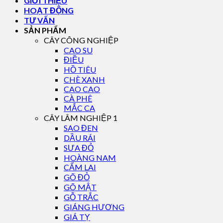
GIỚI THIỆU
HOẠT ĐỘNG
TƯ VẤN
SẢN PHẨM
CÂY CÔNG NGHIỆP
CAO SU
ĐIỀU
HỒ TIÊU
CHÈ XANH
CAO CAO
CÀ PHÊ
MẮC CA
CÂY LÂM NGHIỆP 1
SAO ĐEN
DẦU RÁI
SƯA ĐỎ
HOÀNG NAM
CẨM LAI
GÕ ĐỎ
GÕ MẬT
GỖ TRẮC
GIÁNG HƯƠNG
GIÁ TỴ