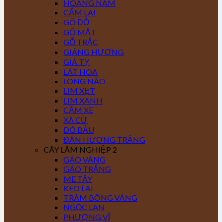
HOÀNG NAM
CẨM LAI
GÕ ĐỎ
GÕ MẬT
GỖ TRẮC
GIÁNG HƯƠNG
GIÁ TỴ
LÁT HOA
LONG NÃO
LIM XẸT
LIM XANH
CĂM XE
XÀ CỪ
DÓ BẦU
ĐÀN HƯƠNG TRẮNG
CÂY LÂM NGHIỆP 2
GÁO VÀNG
GÁO TRẮNG
ME TÂY
KEO LAI
TRÀM BÔNG VÀNG
NGỌC LAN
PHƯỢNG VĨ