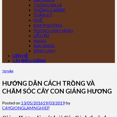
THÔNG BA LÁ
THÔNG CARIBE
THẦN KỲ
QUẾ
KIM PHƯỢNG
PHONG LINH VÀNG
LIỄU RŨ
NHÀU
MAI VÀNG
BÌNH LINH
LIÊN HỆ
CÂY ĐIỀU GIỐNG
TƯ VẤN
HƯỚNG DẪN CÁCH TRỒNG VÀ
CHĂM SÓC CÂY CON GIÁNG HƯƠNG
Posted on
13/05/2016
19/03/2019
by
CAYGIONGLAMNGHIEP