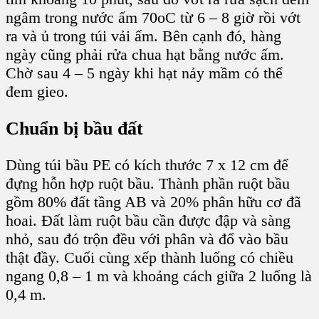
ngâm trong nước ấm 70
o
C từ 6 – 8 giờ rồi vớt
ra và ủ trong túi vải ấm. Bên cạnh đó, hàng
ngày cũng phải rửa chua hạt bằng nước ấm.
Chờ sau 4 – 5 ngày khi hạt nảy mầm có thể
đem gieo.
Chuẩn bị bầu đất
Dùng t
úi bầu PE
có kích thước 7 x 12 cm để
đựng hỗn hợp
ruột bầu
. Thành phần
ruột bầu
gồm 80% đất tầng AB và 20%
phân hữu cơ
đã
hoai. Đất làm r
uột bầ
u cần được đập và sàng
nhỏ, sau đó trộn đều với phân và đổ vào bầu
thật đầy. Cuối cùng xếp thành luống có chiều
ngang 0,8 – 1 m và khoảng cách giữa 2 luống là
0,4 m.