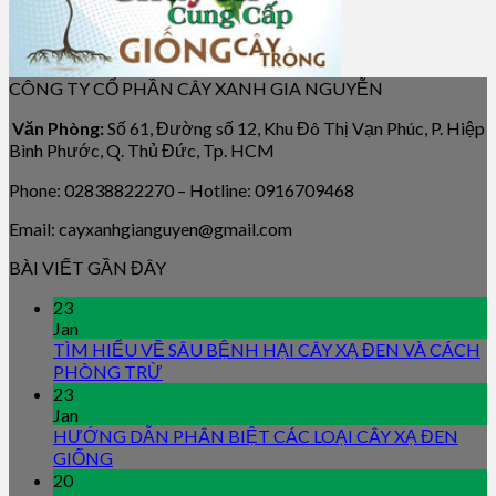
CÔNG TY CỔ PHẦN CÂY XANH GIA NGUYỄN
Văn Phòng:
Số 61, Đường số 12, Khu Đô Thị Vạn Phúc, P. Hiệp
Bình Phước, Q. Thủ Đức, Tp. HCM
Phone: 02838822270 – Hotline: 0916709468
Email: cayxanhgianguyen@gmail.com
BÀI VIẾT GẦN ĐÂY
23
Jan
TÌM HIỂU VỀ SÂU BỆNH HẠI CÂY XẠ ĐEN VÀ CÁCH
PHÒNG TRỪ
23
Jan
HƯỚNG DẪN PHÂN BIỆT CÁC LOẠI CÂY XẠ ĐEN
GIỐNG
20