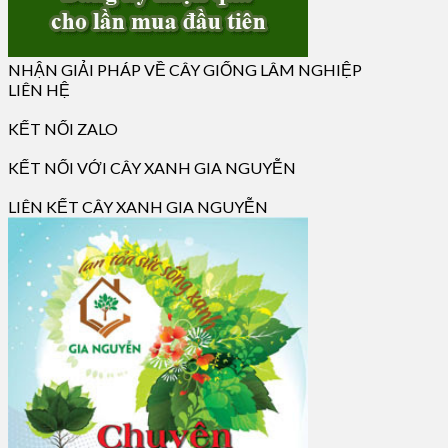
NHẬN GIẢI PHÁP VỀ CÂY GIỐNG LÂM NGHIỆP
LIÊN HỆ
KẾT NỐI ZALO
KẾT NỐI VỚI CÂY XANH GIA NGUYỄN
LIÊN KẾT CÂY XANH GIA NGUYỄN