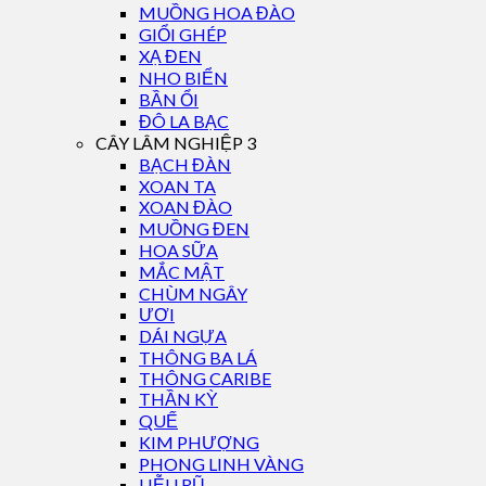
MUỒNG HOA ĐÀO
GIỔI GHÉP
XẠ ĐEN
NHO BIỂN
BẦN ỔI
ĐÔ LA BẠC
CÂY LÂM NGHIỆP 3
BẠCH ĐÀN
XOAN TA
XOAN ĐÀO
MUỒNG ĐEN
HOA SỮA
MẮC MẬT
CHÙM NGÂY
ƯƠI
DÁI NGỰA
THÔNG BA LÁ
THÔNG CARIBE
THẦN KỲ
QUẾ
KIM PHƯỢNG
PHONG LINH VÀNG
LIỄU RŨ