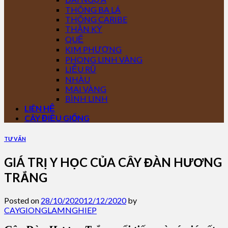
THÔNG BA LÁ
THÔNG CARIBE
THẦN KỲ
QUẾ
KIM PHƯỢNG
PHONG LINH VÀNG
LIỄU RŨ
NHÀU
MAI VÀNG
BÌNH LINH
LIÊN HỆ
CÂY ĐIỀU GIỐNG
TƯ VẤN
GIÁ TRỊ Y HỌC CỦA CÂY ĐÀN HƯƠNG
TRẮNG
Posted on
28/10/2020
12/12/2020
by
CAYGIONGLAMNGHIEP