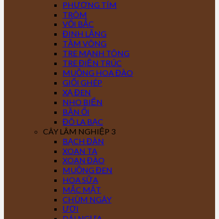
PHƯỢNG TÍM
TRÔM
VỐI BẮC
ĐINH LĂNG
TẦM VÔNG
TRE MẠNH TÔNG
TRE ĐIỀN TRÚC
MUỒNG HOA ĐÀO
GIỔI GHÉP
XẠ ĐEN
NHO BIỂN
BẦN ỔI
ĐÔ LA BẠC
CÂY LÂM NGHIỆP 3
BẠCH ĐÀN
XOAN TA
XOAN ĐÀO
MUỒNG ĐEN
HOA SỮA
MẮC MẬT
CHÙM NGÂY
ƯƠI
DÁI NGỰA