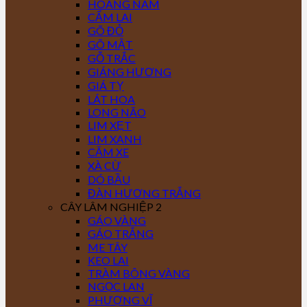
HOÀNG NAM
CẨM LAI
GÕ ĐỎ
GÕ MẬT
GỖ TRẮC
GIÁNG HƯƠNG
GIÁ TỴ
LÁT HOA
LONG NÃO
LIM XẸT
LIM XANH
CĂM XE
XÀ CỪ
DÓ BẦU
ĐÀN HƯƠNG TRẮNG
CÂY LÂM NGHIỆP 2
GÁO VÀNG
GÁO TRẮNG
ME TÂY
KEO LAI
TRÀM BÔNG VÀNG
NGỌC LAN
PHƯỢNG VĨ