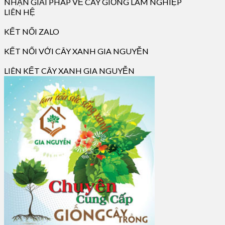
NHẬN GIẢI PHÁP VỀ CÂY GIỐNG LÂM NGHIỆP
LIÊN HỆ
KẾT NỐI ZALO
KẾT NỐI VỚI CÂY XANH GIA NGUYỄN
LIÊN KẾT CÂY XANH GIA NGUYỄN