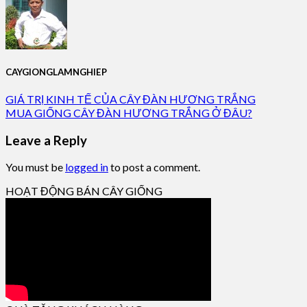
CAYGIONGLAMNGHIEP
GIÁ TRỊ KINH TẾ CỦA CÂY ĐÀN HƯƠNG TRẮNG
MUA GIỐNG CÂY ĐÀN HƯƠNG TRẮNG Ở ĐÂU?
Leave a Reply
You must be
logged in
to post a comment.
HOẠT ĐỘNG BÁN CÂY GIỐNG