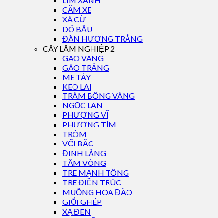
LIM XANH
CĂM XE
XÀ CỪ
DÓ BẦU
ĐÀN HƯƠNG TRẮNG
CÂY LÂM NGHIỆP 2
GÁO VÀNG
GÁO TRẮNG
ME TÂY
KEO LAI
TRÀM BÔNG VÀNG
NGỌC LAN
PHƯỢNG VĨ
PHƯỢNG TÍM
TRÔM
VỐI BẮC
ĐINH LĂNG
TẦM VÔNG
TRE MẠNH TÔNG
TRE ĐIỀN TRÚC
MUỒNG HOA ĐÀO
GIỔI GHÉP
XẠ ĐEN