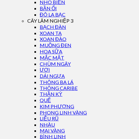
NHO BIỂN
BẦN ỔI
ĐÔ LA BẠC
CÂY LÂM NGHIỆP 3
BẠCH ĐÀN
XOAN TA
XOAN ĐÀO
MUỒNG ĐEN
HOA SỮA
MẮC MẬT
CHÙM NGÂY
ƯƠI
DÁI NGỰA
THÔNG BA LÁ
THÔNG CARIBE
THẦN KỲ
QUẾ
KIM PHƯỢNG
PHONG LINH VÀNG
LIỄU RŨ
NHÀU
MAI VÀNG
BÌNH LINH