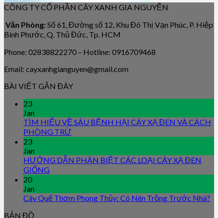
CÔNG TY CỔ PHẦN CÂY XANH GIA NGUYỄN
Văn Phòng:
Số 61, Đường số 12, Khu Đô Thị Vạn Phúc, P. Hiệp
Bình Phước, Q. Thủ Đức, Tp. HCM
Phone: 02838822270 – Hotline: 0916709468
Email: cayxanhgianguyen@gmail.com
BÀI VIẾT GẦN ĐÂY
23
Jan
TÌM HIỂU VỀ SÂU BỆNH HẠI CÂY XẠ ĐEN VÀ CÁCH
PHÒNG TRỪ
23
Jan
HƯỚNG DẪN PHÂN BIỆT CÁC LOẠI CÂY XẠ ĐEN
GIỐNG
20
Jan
Cây Quế Thơm Phong Thủy: Có Nên Trồng Trước Nhà?
BẢN ĐỒ