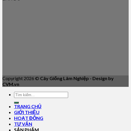
Copyright 2026 ©
Cây Giống Lâm Nghiệp - Design by
CVM.vn
TRANG CHỦ
GIỚI THIỆU
HOẠT ĐỘNG
TƯ VẤN
SẢN PHẨM