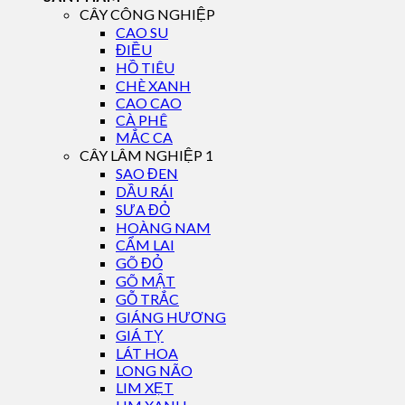
CÂY CÔNG NGHIỆP
CAO SU
ĐIỀU
HỒ TIÊU
CHÈ XANH
CAO CAO
CÀ PHÊ
MẮC CA
CÂY LÂM NGHIỆP 1
SAO ĐEN
DẦU RÁI
SƯA ĐỎ
HOÀNG NAM
CẨM LAI
GÕ ĐỎ
GÕ MẬT
GỖ TRẮC
GIÁNG HƯƠNG
GIÁ TỴ
LÁT HOA
LONG NÃO
LIM XẸT