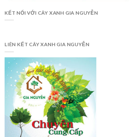
KẾT NỐI VỚI CÂY XANH GIA NGUYỄN
LIÊN KẾT CÂY XANH GIA NGUYỄN