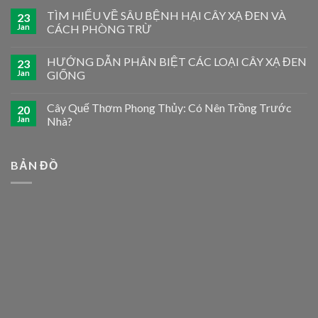
TÌM HIỂU VỀ SÂU BỆNH HẠI CÂY XẠ ĐEN VÀ
23
Jan
CÁCH PHÒNG TRỪ
HƯỚNG DẪN PHÂN BIỆT CÁC LOẠI CÂY XẠ ĐEN
23
Jan
GIỐNG
Cây Quế Thơm Phong Thủy: Có Nên Trồng Trước
20
Jan
Nhà?
BẢN ĐỒ