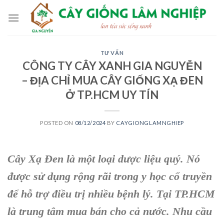
Skip
to
content
TƯ VẤN
CÔNG TY CÂY XANH GIA NGUYỄN
– ĐỊA CHỈ MUA CÂY GIỐNG XẠ ĐEN
Ở TP.HCM UY TÍN
POSTED ON
08/12/2024
BY
CAYGIONGLAMNGHIEP
Cây Xạ Đen là một loại dược liệu quý. Nó
được sử dụng rộng rãi trong y học cổ truyền
để hỗ trợ điều trị nhiều bệnh lý. Tại TP.HCM
là trung tâm mua bán cho cả nước. Nhu cầu