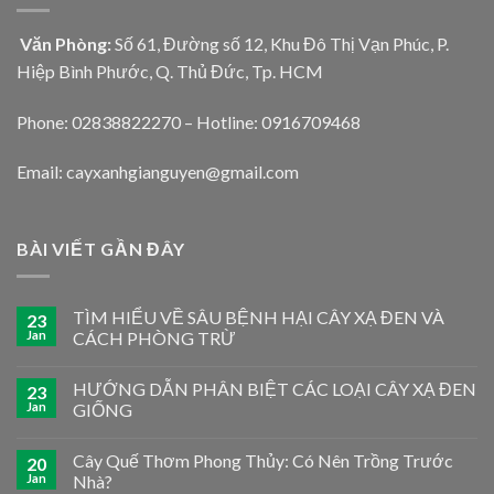
Văn Phòng:
Số 61, Đường số 12, Khu Đô Thị Vạn Phúc, P.
Hiệp Bình Phước, Q. Thủ Đức, Tp. HCM
Phone: 02838822270 – Hotline: 0916709468
Email: cayxanhgianguyen@gmail.com
BÀI VIẾT GẦN ĐÂY
TÌM HIỂU VỀ SÂU BỆNH HẠI CÂY XẠ ĐEN VÀ
23
Jan
CÁCH PHÒNG TRỪ
HƯỚNG DẪN PHÂN BIỆT CÁC LOẠI CÂY XẠ ĐEN
23
Jan
GIỐNG
Cây Quế Thơm Phong Thủy: Có Nên Trồng Trước
20
Jan
Nhà?