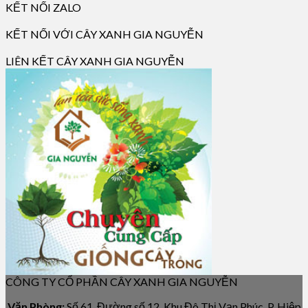
KẾT NỐI ZALO
KẾT NỐI VỚI CÂY XANH GIA NGUYỄN
LIÊN KẾT CÂY XANH GIA NGUYỄN
CÔNG TY CỔ PHẦN CÂY XANH GIA NGUYỄN
Văn Phòng:
Số 61, Đường số 12, Khu Đô Thị Vạn Phúc, P. Hiệp