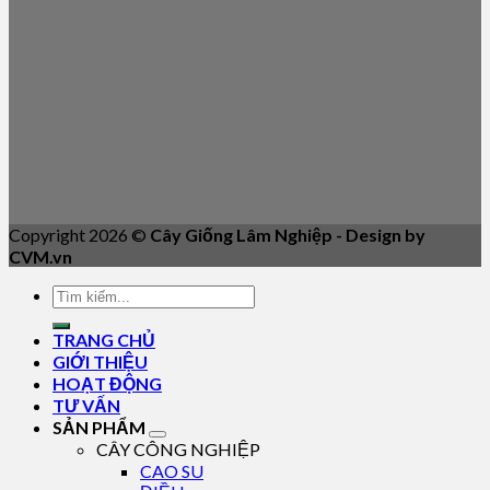
Copyright 2026 ©
Cây Giống Lâm Nghiệp - Design by
CVM.vn
TRANG CHỦ
GIỚI THIỆU
HOẠT ĐỘNG
TƯ VẤN
SẢN PHẨM
CÂY CÔNG NGHIỆP
CAO SU