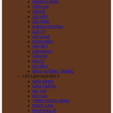
HOÀNG NAM
CẨM LAI
GÕ ĐỎ
GÕ MẬT
GỖ TRẮC
GIÁNG HƯƠNG
GIÁ TỴ
LÁT HOA
LONG NÃO
LIM XẸT
LIM XANH
CĂM XE
XÀ CỪ
DÓ BẦU
ĐÀN HƯƠNG TRẮNG
CÂY LÂM NGHIỆP 2
GÁO VÀNG
GÁO TRẮNG
ME TÂY
KEO LAI
TRÀM BÔNG VÀNG
NGỌC LAN
PHƯỢNG VĨ