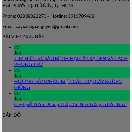
Bình Phước, Q. Thủ Đức, Tp. HCM
Phone: 02838822270 – Hotline: 0916709468
Email: cayxanhgianguyen@gmail.com
BÀI VIẾT GẦN ĐÂY
23
Jan
TÌM HIỂU VỀ SÂU BỆNH HẠI CÂY XẠ ĐEN VÀ CÁCH
PHÒNG TRỪ
23
Jan
HƯỚNG DẪN PHÂN BIỆT CÁC LOẠI CÂY XẠ ĐEN
GIỐNG
20
Jan
Cây Quế Thơm Phong Thủy: Có Nên Trồng Trước Nhà?
BẢN ĐỒ