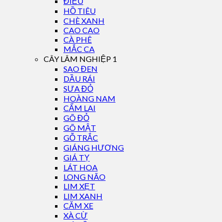
ĐIỀU
HỒ TIÊU
CHÈ XANH
CAO CAO
CÀ PHÊ
MẮC CA
CÂY LÂM NGHIỆP 1
SAO ĐEN
DẦU RÁI
SƯA ĐỎ
HOÀNG NAM
CẨM LAI
GÕ ĐỎ
GÕ MẬT
GỖ TRẮC
GIÁNG HƯƠNG
GIÁ TỴ
LÁT HOA
LONG NÃO
LIM XẸT
LIM XANH
CĂM XE
XÀ CỪ