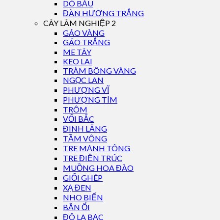
DÓ BẦU
ĐÀN HƯƠNG TRẮNG
CÂY LÂM NGHIỆP 2
GÁO VÀNG
GÁO TRẮNG
ME TÂY
KEO LAI
TRÀM BÔNG VÀNG
NGỌC LAN
PHƯỢNG VĨ
PHƯỢNG TÍM
TRÔM
VỐI BẮC
ĐINH LĂNG
TẦM VÔNG
TRE MẠNH TÔNG
TRE ĐIỀN TRÚC
MUỒNG HOA ĐÀO
GIỔI GHÉP
XẠ ĐEN
NHO BIỂN
BẦN ỔI
ĐÔ LA BẠC