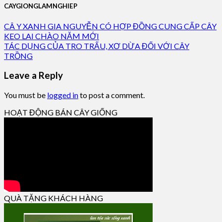
CAYGIONGLAMNGHIEP
CÂ Y XANH GIA NGUYỄN CÓ HỢP ĐỒNG CUNG CẤP CÂY
KEO LAI CHÀO NĂM MỚI
TÁC DỤNG CỦA TRO TRẤU, XƠ DỪA ĐỐI VỚI CÂY
TRỒNG
Leave a Reply
You must be
logged in
to post a comment.
HOẠT ĐỘNG BÁN CÂY GIỐNG
QUÀ TẶNG KHÁCH HÀNG