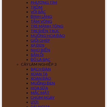
PHƯỢNG TÍM
TRÔM
VỐI BẮC
ĐINH LĂNG
TẦM VÔNG
TRE MẠNH TÔNG
TRE ĐIỀN TRÚC
MUỒNG HOA ĐÀO
GIỔI GHÉP
XẠ ĐEN
NHO BIỂN
BẦN ỔI
ĐÔ LA BẠC
CÂY LÂM NGHIỆP 3
BẠCH ĐÀN
XOAN TA
XOAN ĐÀO
MUỒNG ĐEN
HOA SỮA
MẮC MẬT
CHÙM NGÂY
ƯƠI
DÁI NGỰA