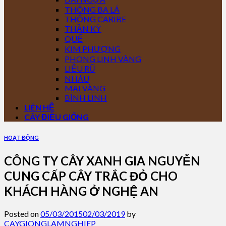
THÔNG BA LÁ
THÔNG CARIBE
THẦN KỲ
QUẾ
KIM PHƯỢNG
PHONG LINH VÀNG
LIỄU RŨ
NHÀU
MAI VÀNG
BÌNH LINH
LIÊN HỆ
CÂY ĐIỀU GIỐNG
HOẠT ĐỘNG
CÔNG TY CÂY XANH GIA NGUYỄN
CUNG CẤP CÂY TRẮC ĐỎ CHO
KHÁCH HÀNG Ở NGHỆ AN
Posted on
05/03/2015
02/03/2019
by
CAYGIONGLAMNGHIEP