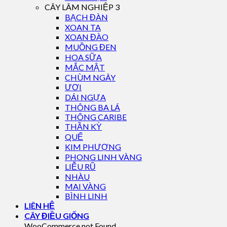
CÂY LÂM NGHIỆP 3
BẠCH ĐÀN
XOAN TA
XOAN ĐÀO
MUỒNG ĐEN
HOA SỮA
MẮC MẬT
CHÙM NGÂY
ƯƠI
DÁI NGỰA
THÔNG BA LÁ
THÔNG CARIBE
THẦN KỲ
QUẾ
KIM PHƯỢNG
PHONG LINH VÀNG
LIỄU RŨ
NHÀU
MAI VÀNG
BÌNH LINH
LIÊN HỆ
CÂY ĐIỀU GIỐNG
WooCommerce not Found