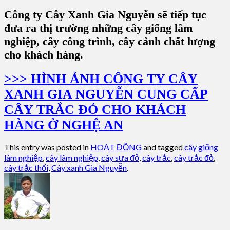
Công ty Cây Xanh Gia Nguyễn sẽ tiếp tục
đưa ra thị trường những cây giống lâm
nghiệp, cây công trình, cây cảnh chất lượng
cho khách hàng.
>>> HÌNH ẢNH CÔNG TY CÂY
XANH GIA NGUYỄN CUNG CẤP
CÂY TRẮC ĐỎ CHO KHÁCH
HÀNG Ở NGHỆ AN
This entry was posted in
HOẠT ĐỘNG
and tagged
cây giống
lâm nghiệp
,
cây lâm nghiệp
,
cây sưa đỏ
,
cây trắc
,
cây trắc đỏ
,
cây trắc thối
,
Cây xanh Gia Nguyễn
.