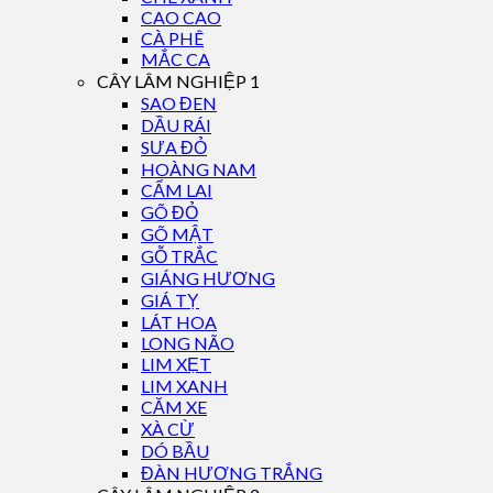
CAO CAO
CÀ PHÊ
MẮC CA
CÂY LÂM NGHIỆP 1
SAO ĐEN
DẦU RÁI
SƯA ĐỎ
HOÀNG NAM
CẨM LAI
GÕ ĐỎ
GÕ MẬT
GỖ TRẮC
GIÁNG HƯƠNG
GIÁ TỴ
LÁT HOA
LONG NÃO
LIM XẸT
LIM XANH
CĂM XE
XÀ CỪ
DÓ BẦU
ĐÀN HƯƠNG TRẮNG