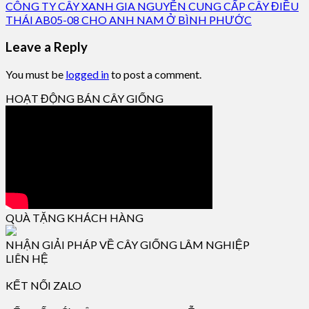
CÔNG TY CÂY XANH GIA NGUYỄN CUNG CẤP CÂY ĐIỀU
THÁI AB05-08 CHO ANH NAM Ở BÌNH PHƯỚC
Leave a Reply
You must be
logged in
to post a comment.
HOẠT ĐỘNG BÁN CÂY GIỐNG
QUÀ TẶNG KHÁCH HÀNG
NHẬN GIẢI PHÁP VỀ CÂY GIỐNG LÂM NGHIỆP
LIÊN HỆ
KẾT NỐI ZALO