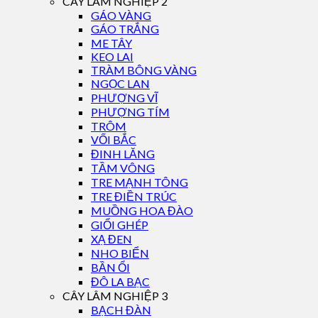
CÂY LÂM NGHIỆP 2
GÁO VÀNG
GÁO TRẮNG
ME TÂY
KEO LAI
TRÀM BÔNG VÀNG
NGỌC LAN
PHƯỢNG VĨ
PHƯỢNG TÍM
TRÔM
VỐI BẮC
ĐINH LĂNG
TẦM VÔNG
TRE MẠNH TÔNG
TRE ĐIỀN TRÚC
MUỒNG HOA ĐÀO
GIỔI GHÉP
XẠ ĐEN
NHO BIỂN
BẦN ỔI
ĐÔ LA BẠC
CÂY LÂM NGHIỆP 3
BẠCH ĐÀN