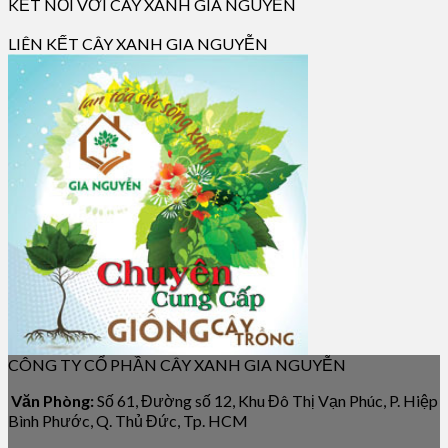
KẾT NỐI VỚI CÂY XANH GIA NGUYỄN
LIÊN KẾT CÂY XANH GIA NGUYỄN
CÔNG TY CỔ PHẦN CÂY XANH GIA NGUYỄN
Văn Phòng:
Số 61, Đường số 12, Khu Đô Thị Vạn Phúc, P. Hiệp
Bình Phước, Q. Thủ Đức, Tp. HCM