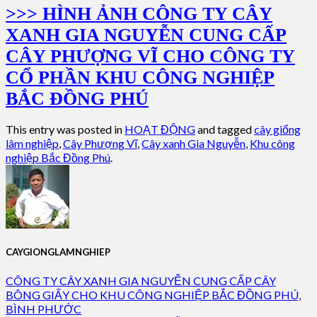
>>> HÌNH ẢNH CÔNG TY CÂY
XANH GIA NGUYỄN CUNG CẤP
CÂY PHƯỢNG VĨ CHO CÔNG TY
CỔ PHẦN KHU CÔNG NGHIỆP
BẮC ĐỒNG PHÚ
This entry was posted in
HOẠT ĐỘNG
and tagged
cây giống
lâm nghiệp
,
Cây Phượng Vĩ
,
Cây xanh Gia Nguyễn
,
Khu công
nghiệp Bắc Đồng Phú
.
CAYGIONGLAMNGHIEP
CÔNG TY CÂY XANH GIA NGUYỄN CUNG CẤP CÂY
BÔNG GIẤY CHO KHU CÔNG NGHIỆP BẮC ĐỒNG PHÚ,
BÌNH PHƯỚC