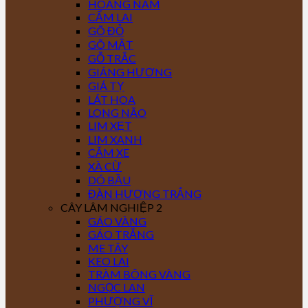
HOÀNG NAM
CẨM LAI
GÕ ĐỎ
GÕ MẬT
GỖ TRẮC
GIÁNG HƯƠNG
GIÁ TỴ
LÁT HOA
LONG NÃO
LIM XẸT
LIM XANH
CĂM XE
XÀ CỪ
DÓ BẦU
ĐÀN HƯƠNG TRẮNG
CÂY LÂM NGHIỆP 2
GÁO VÀNG
GÁO TRẮNG
ME TÂY
KEO LAI
TRÀM BÔNG VÀNG
NGỌC LAN
PHƯỢNG VĨ