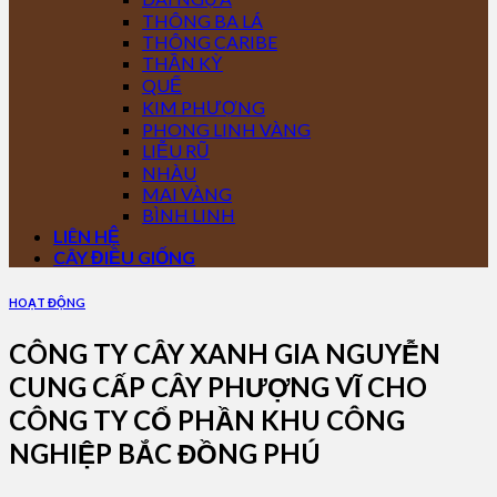
THÔNG BA LÁ
THÔNG CARIBE
THẦN KỲ
QUẾ
KIM PHƯỢNG
PHONG LINH VÀNG
LIỄU RŨ
NHÀU
MAI VÀNG
BÌNH LINH
LIÊN HỆ
CÂY ĐIỀU GIỐNG
HOẠT ĐỘNG
CÔNG TY CÂY XANH GIA NGUYỄN
CUNG CẤP CÂY PHƯỢNG VĨ CHO
CÔNG TY CỔ PHẦN KHU CÔNG
NGHIỆP BẮC ĐỒNG PHÚ