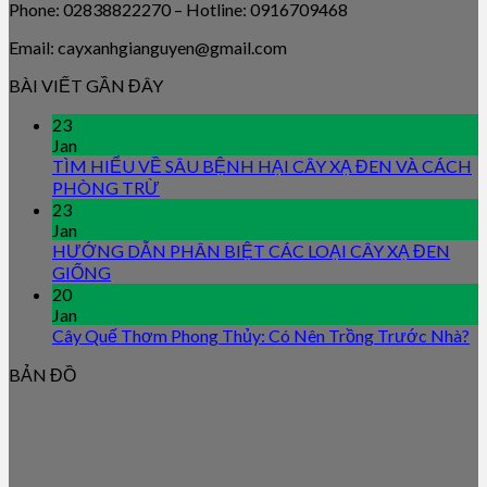
Phone: 02838822270 – Hotline: 0916709468
Email: cayxanhgianguyen@gmail.com
BÀI VIẾT GẦN ĐÂY
23
Jan
TÌM HIỂU VỀ SÂU BỆNH HẠI CÂY XẠ ĐEN VÀ CÁCH
PHÒNG TRỪ
23
Jan
HƯỚNG DẪN PHÂN BIỆT CÁC LOẠI CÂY XẠ ĐEN
GIỐNG
20
Jan
Cây Quế Thơm Phong Thủy: Có Nên Trồng Trước Nhà?
BẢN ĐỒ