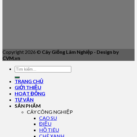
Copyright 2026 ©
Cây Giống Lâm Nghiệp - Design by
CVM.vn
TRANG CHỦ
GIỚI THIỆU
HOẠT ĐỘNG
TƯ VẤN
SẢN PHẨM
CÂY CÔNG NGHIỆP
CAO SU
ĐIỀU
HỒ TIÊU
CHÈ XANH