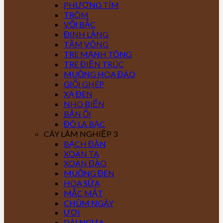
PHƯỢNG TÍM
TRÔM
VỐI BẮC
ĐINH LĂNG
TẦM VÔNG
TRE MẠNH TÔNG
TRE ĐIỀN TRÚC
MUỒNG HOA ĐÀO
GIỔI GHÉP
XẠ ĐEN
NHO BIỂN
BẦN ỔI
ĐÔ LA BẠC
CÂY LÂM NGHIỆP 3
BẠCH ĐÀN
XOAN TA
XOAN ĐÀO
MUỒNG ĐEN
HOA SỮA
MẮC MẬT
CHÙM NGÂY
ƯƠI
DÁI NGỰA