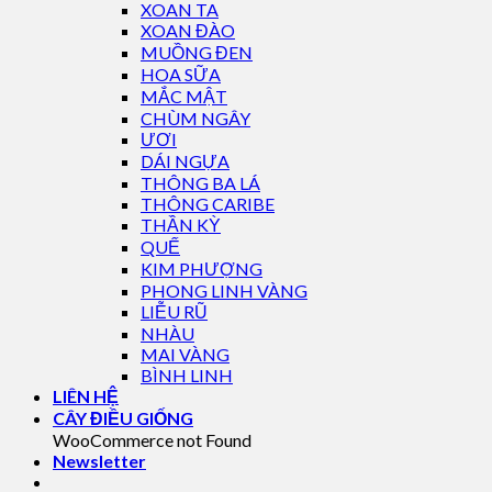
XOAN TA
XOAN ĐÀO
MUỒNG ĐEN
HOA SỮA
MẮC MẬT
CHÙM NGÂY
ƯƠI
DÁI NGỰA
THÔNG BA LÁ
THÔNG CARIBE
THẦN KỲ
QUẾ
KIM PHƯỢNG
PHONG LINH VÀNG
LIỄU RŨ
NHÀU
MAI VÀNG
BÌNH LINH
LIÊN HỆ
CÂY ĐIỀU GIỐNG
WooCommerce not Found
Newsletter