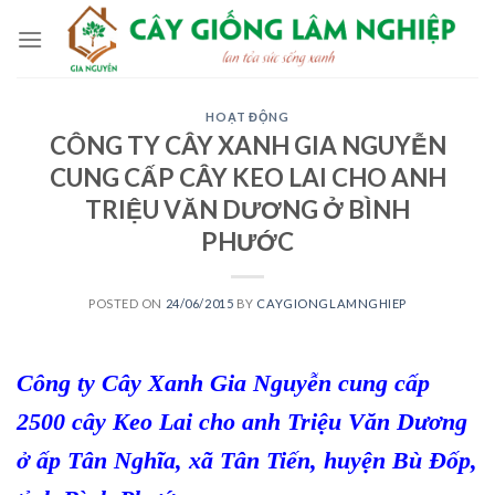
Skip
to
content
HOẠT ĐỘNG
CÔNG TY CÂY XANH GIA NGUYỄN
CUNG CẤP CÂY KEO LAI CHO ANH
TRIỆU VĂN DƯƠNG Ở BÌNH
PHƯỚC
POSTED ON
24/06/2015
BY
CAYGIONGLAMNGHIEP
Công ty Cây Xanh Gia Nguyễn
cung cấp
2500
cây Keo Lai
cho anh Triệu Văn Dương
ở
ấp Tân Nghĩa, xã Tân Tiến, huyện Bù Đốp,