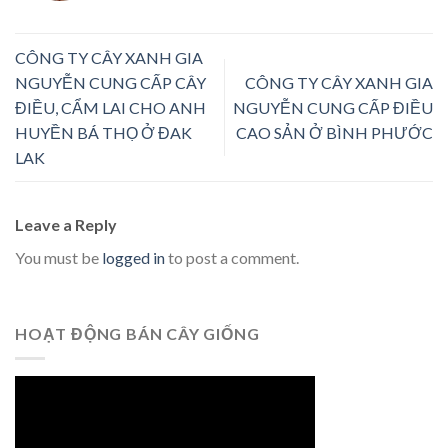
CÔNG TY CÂY XANH GIA
NGUYỄN CUNG CẤP CÂY
CÔNG TY CÂY XANH GIA
ĐIỀU, CẨM LAI CHO ANH
NGUYỄN CUNG CẤP ĐIỀU
HUYỀN BÁ THỌ Ở ĐAK
CAO SẢN Ở BÌNH PHƯỚC
LAK
Leave a Reply
You must be
logged in
to post a comment.
HOẠT ĐỘNG BÁN CÂY GIỐNG