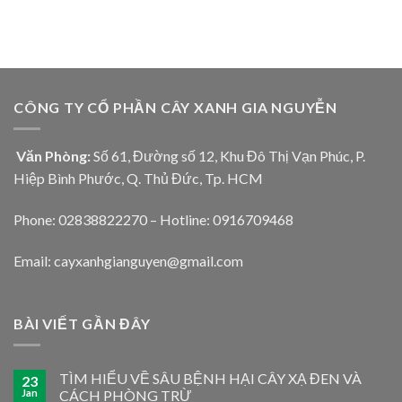
CÔNG TY CỔ PHẦN CÂY XANH GIA NGUYỄN
Văn Phòng:
Số 61, Đường số 12, Khu Đô Thị Vạn Phúc, P.
Hiệp Bình Phước, Q. Thủ Đức, Tp. HCM
Phone: 02838822270 – Hotline: 0916709468
Email: cayxanhgianguyen@gmail.com
BÀI VIẾT GẦN ĐÂY
TÌM HIỂU VỀ SÂU BỆNH HẠI CÂY XẠ ĐEN VÀ
23
Jan
CÁCH PHÒNG TRỪ