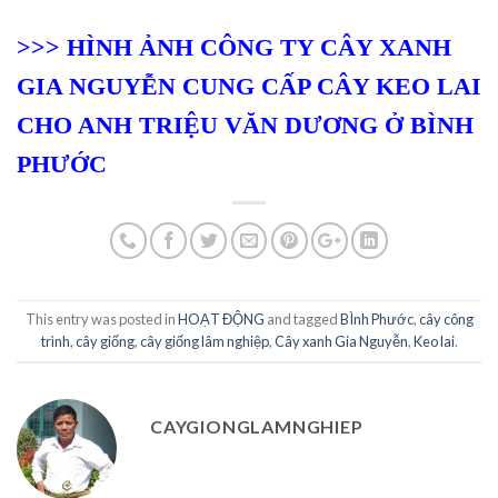
>>> HÌNH ẢNH CÔNG TY CÂY XANH
GIA NGUYỄN CUNG CẤP CÂY KEO LAI
CHO ANH TRIỆU VĂN DƯƠNG Ở BÌNH
PHƯỚC
This entry was posted in
HOẠT ĐỘNG
and tagged
BÌnh Phước
,
cây công
trình
,
cây giống
,
cây giống lâm nghiệp
,
Cây xanh Gia Nguyễn
,
Keo lai
.
CAYGIONGLAMNGHIEP