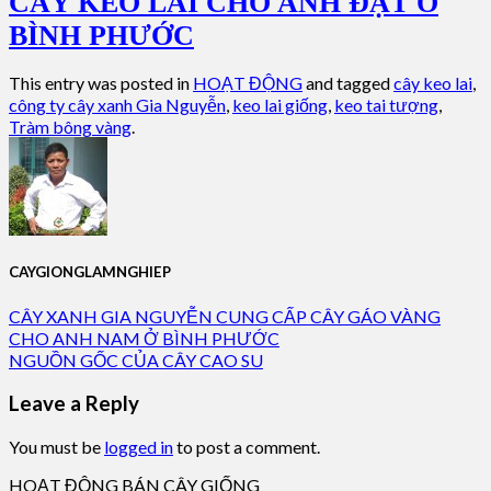
CÂY KEO LAI CHO ANH ĐẠT Ở
BÌNH PHƯỚC
This entry was posted in
HOẠT ĐỘNG
and tagged
cây keo lai
,
công ty cây xanh Gia Nguyễn
,
keo lai giống
,
keo tai tượng
,
Tràm bông vàng
.
CAYGIONGLAMNGHIEP
CÂY XANH GIA NGUYỄN CUNG CẤP CÂY GÁO VÀNG
CHO ANH NAM Ở BÌNH PHƯỚC
NGUỒN GỐC CỦA CÂY CAO SU
Leave a Reply
You must be
logged in
to post a comment.
HOẠT ĐỘNG BÁN CÂY GIỐNG