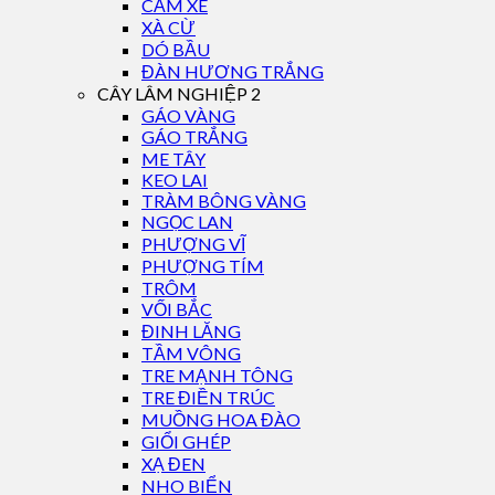
CĂM XE
XÀ CỪ
DÓ BẦU
ĐÀN HƯƠNG TRẮNG
CÂY LÂM NGHIỆP 2
GÁO VÀNG
GÁO TRẮNG
ME TÂY
KEO LAI
TRÀM BÔNG VÀNG
NGỌC LAN
PHƯỢNG VĨ
PHƯỢNG TÍM
TRÔM
VỐI BẮC
ĐINH LĂNG
TẦM VÔNG
TRE MẠNH TÔNG
TRE ĐIỀN TRÚC
MUỒNG HOA ĐÀO
GIỔI GHÉP
XẠ ĐEN
NHO BIỂN