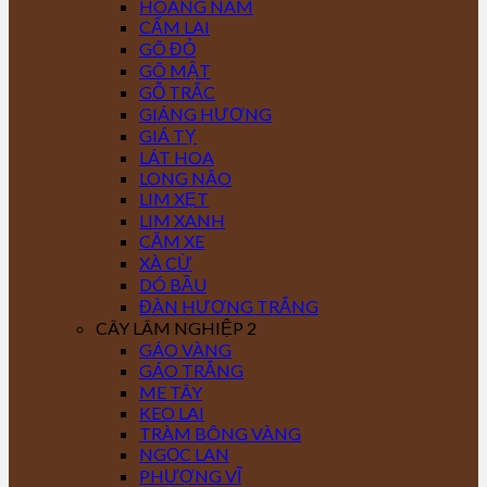
HOÀNG NAM
CẨM LAI
GÕ ĐỎ
GÕ MẬT
GỖ TRẮC
GIÁNG HƯƠNG
GIÁ TỴ
LÁT HOA
LONG NÃO
LIM XẸT
LIM XANH
CĂM XE
XÀ CỪ
DÓ BẦU
ĐÀN HƯƠNG TRẮNG
CÂY LÂM NGHIỆP 2
GÁO VÀNG
GÁO TRẮNG
ME TÂY
KEO LAI
TRÀM BÔNG VÀNG
NGỌC LAN
PHƯỢNG VĨ