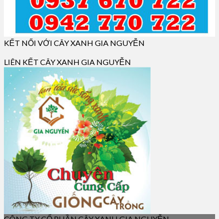
KẾT NỐI VỚI CÂY XANH GIA NGUYỄN
LIÊN KẾT CÂY XANH GIA NGUYỄN
CÔNG TY CỔ PHẦN CÂY XANH GIA NGUYỄN