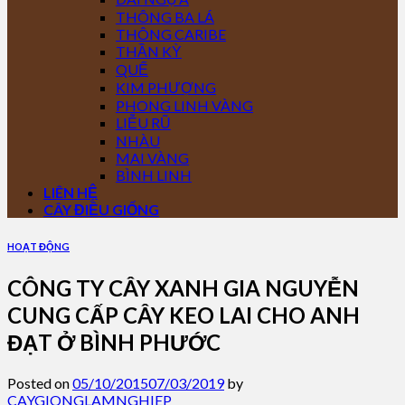
THÔNG BA LÁ
THÔNG CARIBE
THẦN KỲ
QUẾ
KIM PHƯỢNG
PHONG LINH VÀNG
LIỄU RŨ
NHÀU
MAI VÀNG
BÌNH LINH
LIÊN HỆ
CÂY ĐIỀU GIỐNG
HOẠT ĐỘNG
CÔNG TY CÂY XANH GIA NGUYỄN
CUNG CẤP CÂY KEO LAI CHO ANH
ĐẠT Ở BÌNH PHƯỚC
Posted on
05/10/2015
07/03/2019
by
CAYGIONGLAMNGHIEP