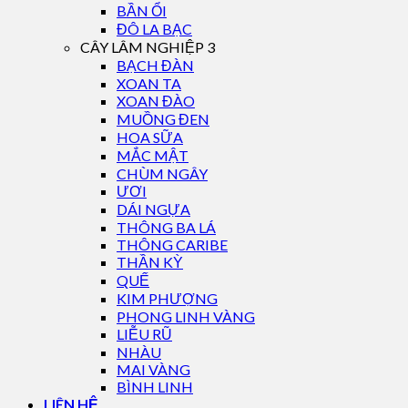
BẦN ỔI
ĐÔ LA BẠC
CÂY LÂM NGHIỆP 3
BẠCH ĐÀN
XOAN TA
XOAN ĐÀO
MUỒNG ĐEN
HOA SỮA
MẮC MẬT
CHÙM NGÂY
ƯƠI
DÁI NGỰA
THÔNG BA LÁ
THÔNG CARIBE
THẦN KỲ
QUẾ
KIM PHƯỢNG
PHONG LINH VÀNG
LIỄU RŨ
NHÀU
MAI VÀNG
BÌNH LINH
LIÊN HỆ