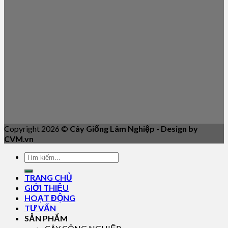
Copyright 2026 ©
Cây Giống Lâm Nghiệp - Design by
CVM.vn
TRANG CHỦ
GIỚI THIỆU
HOẠT ĐỘNG
TƯ VẤN
SẢN PHẨM