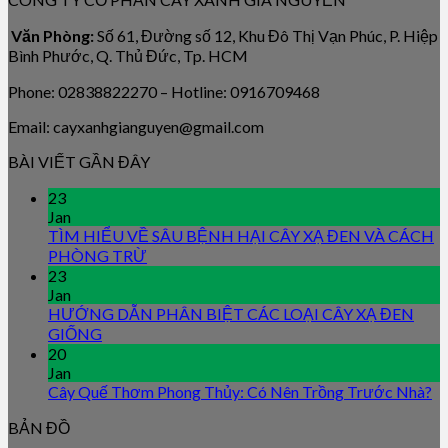
Văn Phòng:
Số 61, Đường số 12, Khu Đô Thị Vạn Phúc, P. Hiệp
Bình Phước, Q. Thủ Đức, Tp. HCM
Phone: 02838822270 – Hotline: 0916709468
Email: cayxanhgianguyen@gmail.com
BÀI VIẾT GẦN ĐÂY
23
Jan
TÌM HIỂU VỀ SÂU BỆNH HẠI CÂY XẠ ĐEN VÀ CÁCH
PHÒNG TRỪ
23
Jan
HƯỚNG DẪN PHÂN BIỆT CÁC LOẠI CÂY XẠ ĐEN
GIỐNG
20
Jan
Cây Quế Thơm Phong Thủy: Có Nên Trồng Trước Nhà?
BẢN ĐỒ