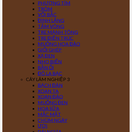
PHƯỢNG TÍM
TRÔM
VỐI BẮC
ĐINH LĂNG
TẦM VÔNG
TRE MẠNH TÔNG
TRE ĐIỀN TRÚC
MUỒNG HOA ĐÀO
GIỔI GHÉP
XẠ ĐEN
NHO BIỂN
BẦN ỔI
ĐÔ LA BẠC
CÂY LÂM NGHIỆP 3
BẠCH ĐÀN
XOAN TA
XOAN ĐÀO
MUỒNG ĐEN
HOA SỮA
MẮC MẬT
CHÙM NGÂY
ƯƠI
DÁI NGỰA