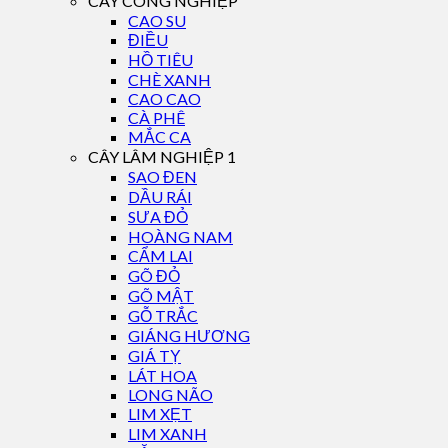
CÂY CÔNG NGHIỆP
CAO SU
ĐIỀU
HỒ TIÊU
CHÈ XANH
CAO CAO
CÀ PHÊ
MẮC CA
CÂY LÂM NGHIỆP 1
SAO ĐEN
DẦU RÁI
SƯA ĐỎ
HOÀNG NAM
CẨM LAI
GÕ ĐỎ
GÕ MẬT
GỖ TRẮC
GIÁNG HƯƠNG
GIÁ TỴ
LÁT HOA
LONG NÃO
LIM XẸT
LIM XANH