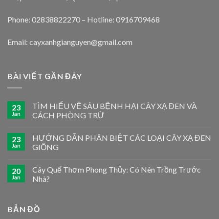
Phone: 02838822270 – Hotline: 0916709468
Email: cayxanhgianguyen@gmail.com
BÀI VIẾT GẦN ĐÂY
TÌM HIỂU VỀ SÂU BỆNH HẠI CÂY XẠ ĐEN VÀ
23
Jan
CÁCH PHÒNG TRỪ
HƯỚNG DẪN PHÂN BIỆT CÁC LOẠI CÂY XẠ ĐEN
23
Jan
GIỐNG
Cây Quế Thơm Phong Thủy: Có Nên Trồng Trước
20
Jan
Nhà?
BẢN ĐỒ