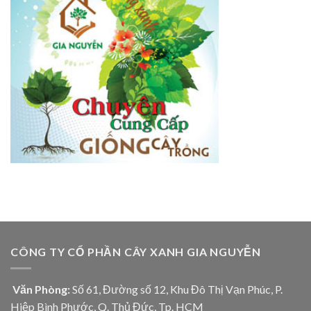
CÔNG TY CỔ PHẦN CÂY XANH GIA NGUYỄN
Văn Phòng:
Số 61, Đường số 12, Khu Đô Thị Vạn Phúc, P.
Hiệp Bình Phước, Q. Thủ Đức, Tp. HCM