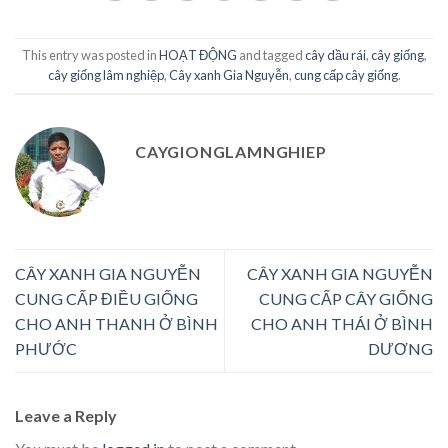
This entry was posted in
HOẠT ĐỘNG
and tagged
cây dầu rái
,
cây giống
,
cây giống lâm nghiệp
,
Cây xanh Gia Nguyễn
,
cung cấp cây giống
.
CAYGIONGLAMNGHIEP
CÂY XANH GIA NGUYỄN
CÂY XANH GIA NGUYỄN
CUNG CẤP ĐIỀU GIỐNG
CUNG CẤP CÂY GIỐNG
CHO ANH THANH Ở BÌNH
CHO ANH THÁI Ở BÌNH
PHƯỚC
DƯƠNG
Leave a Reply