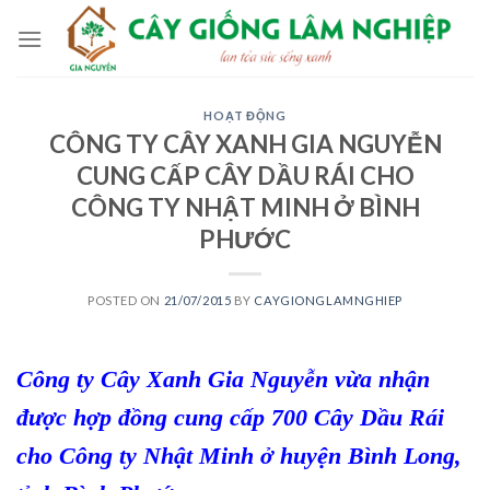
Skip
to
content
HOẠT ĐỘNG
CÔNG TY CÂY XANH GIA NGUYỄN
CUNG CẤP CÂY DẦU RÁI CHO
CÔNG TY NHẬT MINH Ở BÌNH
PHƯỚC
POSTED ON
21/07/2015
BY
CAYGIONGLAMNGHIEP
Công ty Cây Xanh Gia Nguyễn
vừa nhận
được hợp đồng cung cấp 700
Cây Dầu Rái
cho
Công ty Nhật Minh
ở
huyện Bình Long,