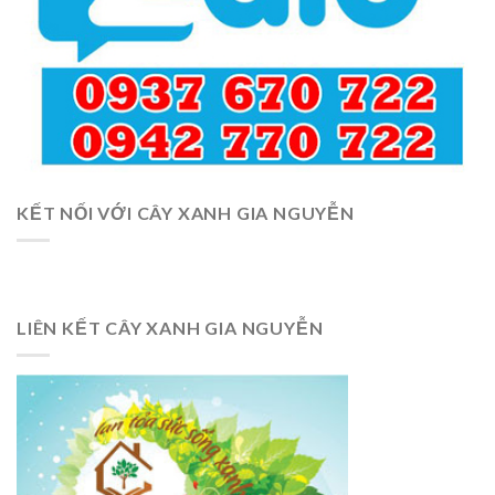
KẾT NỐI VỚI CÂY XANH GIA NGUYỄN
LIÊN KẾT CÂY XANH GIA NGUYỄN