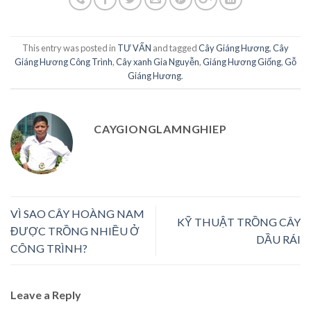
This entry was posted in
TƯ VẤN
and tagged
Cây Giáng Hương
,
Cây
Giáng Hương Công Trình
,
Cây xanh Gia Nguyễn
,
Giáng Hương Giống
,
Gỗ
Giáng Hương
.
CAYGIONGLAMNGHIEP
VÌ SAO CÂY HOÀNG NAM
KỸ THUẬT TRỒNG CÂY
ĐƯỢC TRỒNG NHIỀU Ở
DẦU RÁI
CÔNG TRÌNH?
Leave a Reply