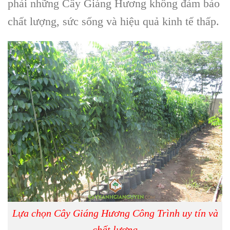
phải những
Cây Giáng Hương
không đảm bảo
chất lượng, sức sống và
hiệu quả kinh tế
thấp.
Lựa chọn Cây Giáng Hương Công Trình uy tín và
chất lượng