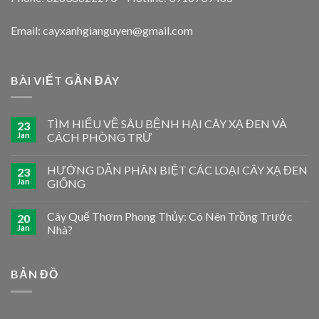
Email: cayxanhgianguyen@gmail.com
BÀI VIẾT GẦN ĐÂY
TÌM HIỂU VỀ SÂU BỆNH HẠI CÂY XẠ ĐEN VÀ
23
Jan
CÁCH PHÒNG TRỪ
HƯỚNG DẪN PHÂN BIỆT CÁC LOẠI CÂY XẠ ĐEN
23
Jan
GIỐNG
Cây Quế Thơm Phong Thủy: Có Nên Trồng Trước
20
Jan
Nhà?
BẢN ĐỒ