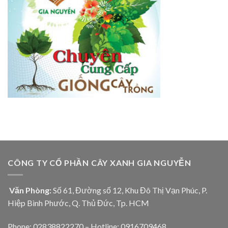
CÔNG TY CỔ PHẦN CÂY XANH GIA NGUYỄN
Văn Phòng:
Số 61, Đường số 12, Khu Đô Thị Vạn Phúc, P.
Hiệp Bình Phước, Q. Thủ Đức, Tp. HCM
Phone: 02838822270 – Hotline: 0916709468