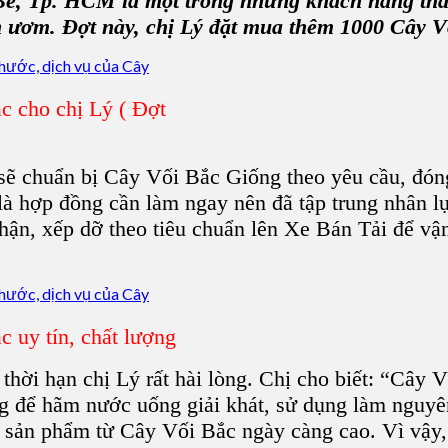
, Tp. HCM là một trong những khách hàng thân
ờn ươm. Đợt này, chị Lý đặt mua thêm 1000 Cây V
 cho chị Lý ( Đợt
ẽ chuẩn bị Cây Vối Bắc Giống theo yêu cầu, đóng 
à hợp đồng cần làm ngay nên đã tập trung nhân lự
thận, xếp dỡ theo tiêu chuẩn lên Xe Bán Tải để v
 uy tín, chất lượng
hời hạn chị Lý rất hài lòng. Chị cho biết: “Cây 
g để hãm nước uống giải khát, sử dụng làm nguyên
c sản phẩm từ Cây Vối Bắc ngày càng cao. Vì vậy,