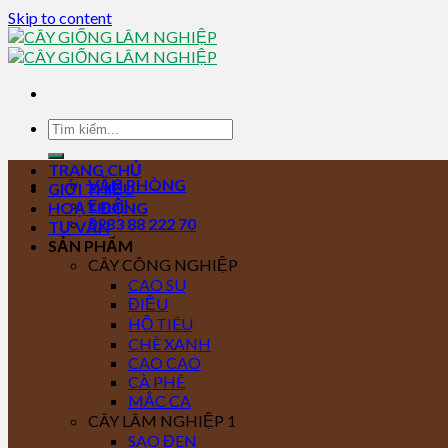
Skip to content
TRANG CHỦ
VĂN PHÒNG
GIỚI THIỆU
Email
HOẠT ĐỘNG
0283 88 222 70
TƯ VẤN
SẢN PHẨM
CÂY CÔNG NGHIỆP
CAO SU
ĐIỀU
HỒ TIÊU
CHÈ XANH
CAO CAO
CÀ PHÊ
MẮC CA
CÂY LÂM NGHIỆP 1
SAO ĐEN