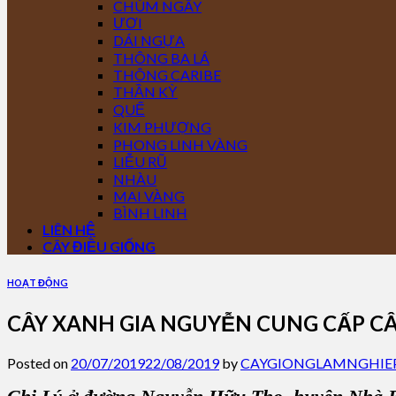
CHÙM NGÂY
ƯƠI
DÁI NGỰA
THÔNG BA LÁ
THÔNG CARIBE
THẦN KỲ
QUẾ
KIM PHƯỢNG
PHONG LINH VÀNG
LIỄU RŨ
NHÀU
MAI VÀNG
BÌNH LINH
LIÊN HỆ
CÂY ĐIỀU GIỐNG
HOẠT ĐỘNG
CÂY XANH GIA NGUYỄN CUNG CẤP CÂY 
Posted on
20/07/2019
22/08/2019
by
CAYGIONGLAMNGHIE