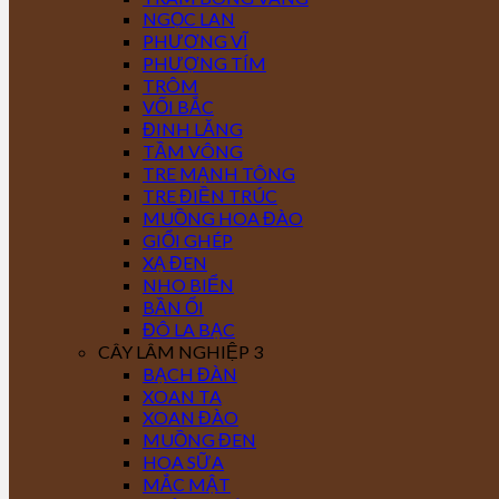
NGỌC LAN
PHƯỢNG VĨ
PHƯỢNG TÍM
TRÔM
VỐI BẮC
ĐINH LĂNG
TẦM VÔNG
TRE MẠNH TÔNG
TRE ĐIỀN TRÚC
MUỒNG HOA ĐÀO
GIỔI GHÉP
XẠ ĐEN
NHO BIỂN
BẦN ỔI
ĐÔ LA BẠC
CÂY LÂM NGHIỆP 3
BẠCH ĐÀN
XOAN TA
XOAN ĐÀO
MUỒNG ĐEN
HOA SỮA
MẮC MẬT