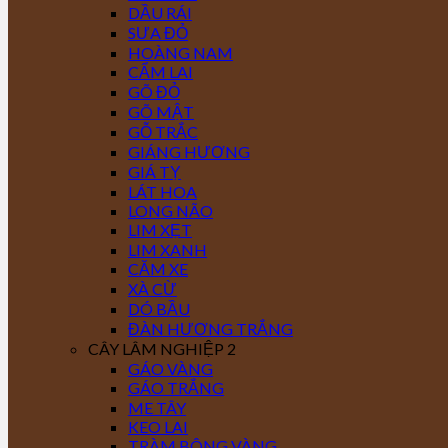
DẦU RÁI
SƯA ĐỎ
HOÀNG NAM
CẨM LAI
GÕ ĐỎ
GÕ MẬT
GỖ TRẮC
GIÁNG HƯƠNG
GIÁ TỴ
LÁT HOA
LONG NÃO
LIM XẸT
LIM XANH
CĂM XE
XÀ CỪ
DÓ BẦU
ĐÀN HƯƠNG TRẮNG
CÂY LÂM NGHIỆP 2
GÁO VÀNG
GÁO TRẮNG
ME TÂY
KEO LAI
TRÀM BÔNG VÀNG