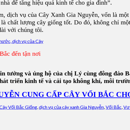
nhà để tăng hiệu quả kinh tế cho gia đình”.
m, dịch vụ của Cây Xanh Gia Nguyễn, vốn là một n
t là chất lượng cây giống tốt. Do đó, không chỉ m
ài với chúng tôi.
ắc đến tận nơi
n tưởng và ủng hộ của chị Lý cùng đông đảo B
hát triển kinh tế và cải tạo không khí, môi trư
YỄN CUNG CẤP CÂY VỐI BẮC CHO 
Cây Vối Bắc Giống
,
dịch vụ của cây xanh Gia Nguyễn
,
Vối Bắc
,
Vư