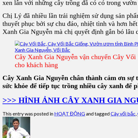
xen lẫn với những cây trồng đã có có trong vườn 
Chị Lý đã nhiều lần trải nghiệm sử dụng sản phẩ
thuyết phục bởi sự chu đáo, nhiệt tình và hơn hế
Xanh Gia Nguyễn mà chị quyết định gắn bó lâu d
Cây Xanh Gia Nguyễn vận chuyển Cây Vối B
cho khách hàng
Cây Xanh Gia Nguyễn chân thành cảm ơn sự ti
sức khỏe để tiếp tục trồng nhiều cây xanh để p
>>> HÌNH ẢNH CÂY XANH GIA NGU
This entry was posted in
HOẠT ĐỘNG
and tagged
Cây vối bắc
,