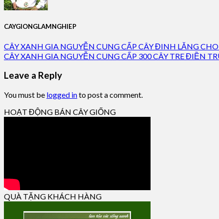
CAYGIONGLAMNGHIEP
CÂY XANH GIA NGUYỄN CUNG CẤP CÂY ĐINH LĂNG CHO
CÂY XANH GIA NGUYỄN CUNG CẤP 300 CÂY TRE ĐIỀN 
Leave a Reply
You must be
logged in
to post a comment.
HOẠT ĐỘNG BÁN CÂY GIỐNG
QUÀ TẶNG KHÁCH HÀNG