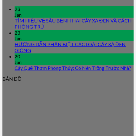
23
Jan
TÌM HIỂU VỀ SÂU BỆNH HẠI CÂY XẠ ĐEN VÀ CÁCH
PHÒNG TRỪ
23
Jan
HƯỚNG DẪN PHÂN BIỆT CÁC LOẠI CÂY XẠ ĐEN
GIỐNG
20
Jan
Cây Quế Thơm Phong Thủy: Có Nên Trồng Trước Nhà?
BẢN ĐỒ