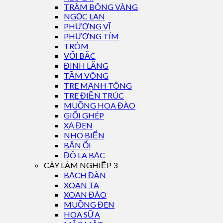
TRÀM BÔNG VÀNG
NGỌC LAN
PHƯỢNG VĨ
PHƯỢNG TÍM
TRÔM
VỐI BẮC
ĐINH LĂNG
TẦM VÔNG
TRE MẠNH TÔNG
TRE ĐIỀN TRÚC
MUỒNG HOA ĐÀO
GIỔI GHÉP
XẠ ĐEN
NHO BIỂN
BẦN ỔI
ĐÔ LA BẠC
CÂY LÂM NGHIỆP 3
BẠCH ĐÀN
XOAN TA
XOAN ĐÀO
MUỒNG ĐEN
HOA SỮA