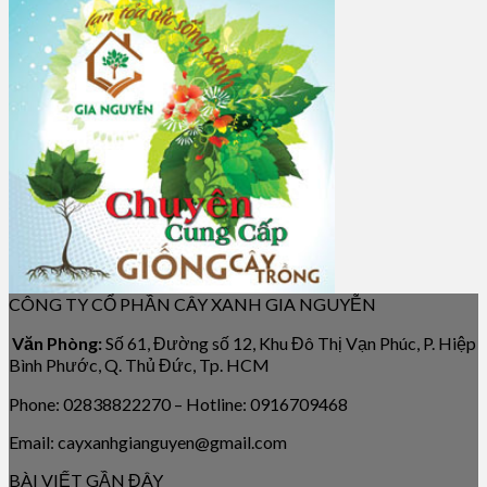
CÔNG TY CỔ PHẦN CÂY XANH GIA NGUYỄN
Văn Phòng:
Số 61, Đường số 12, Khu Đô Thị Vạn Phúc, P. Hiệp
Bình Phước, Q. Thủ Đức, Tp. HCM
Phone: 02838822270 – Hotline: 0916709468
Email: cayxanhgianguyen@gmail.com
BÀI VIẾT GẦN ĐÂY