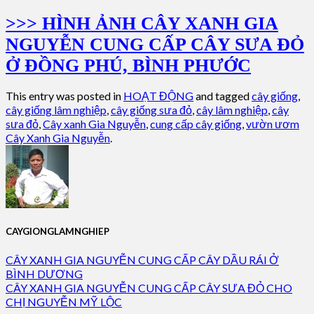
>>> HÌNH ẢNH CÂY XANH GIA
NGUYỄN CUNG CẤP CÂY SƯA ĐỎ
Ở ĐỒNG PHÚ, BÌNH PHƯỚC
This entry was posted in
HOẠT ĐỘNG
and tagged
cây giống
,
cây giống lâm nghiệp
,
cây giống sưa đỏ
,
cây lâm nghiệp
,
cây
sưa đỏ
,
Cây xanh Gia Nguyễn
,
cung cấp cây giống
,
vườn ươm
Cây Xanh Gia Nguyễn
.
CAYGIONGLAMNGHIEP
CÂY XANH GIA NGUYỄN CUNG CẤP CÂY DẦU RÁI Ở
BÌNH DƯƠNG
CÂY XANH GIA NGUYỄN CUNG CẤP CÂY SƯA ĐỎ CHO
CHỊ NGUYỄN MỸ LỘC