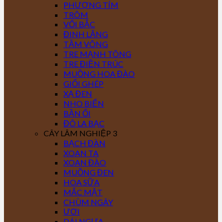
PHƯỢNG TÍM
TRÔM
VỐI BẮC
ĐINH LĂNG
TẦM VÔNG
TRE MẠNH TÔNG
TRE ĐIỀN TRÚC
MUỒNG HOA ĐÀO
GIỔI GHÉP
XẠ ĐEN
NHO BIỂN
BẦN ỔI
ĐÔ LA BẠC
CÂY LÂM NGHIỆP 3
BẠCH ĐÀN
XOAN TA
XOAN ĐÀO
MUỒNG ĐEN
HOA SỮA
MẮC MẬT
CHÙM NGÂY
ƯƠI
DÁI NGỰA