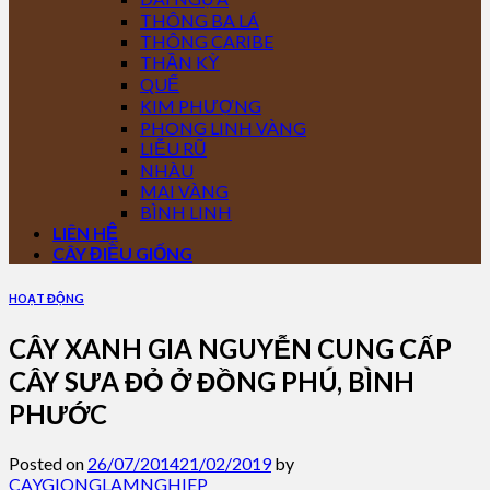
THÔNG BA LÁ
THÔNG CARIBE
THẦN KỲ
QUẾ
KIM PHƯỢNG
PHONG LINH VÀNG
LIỄU RŨ
NHÀU
MAI VÀNG
BÌNH LINH
LIÊN HỆ
CÂY ĐIỀU GIỐNG
HOẠT ĐỘNG
CÂY XANH GIA NGUYỄN CUNG CẤP
CÂY SƯA ĐỎ Ở ĐỒNG PHÚ, BÌNH
PHƯỚC
Posted on
26/07/2014
21/02/2019
by
CAYGIONGLAMNGHIEP