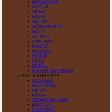
HOÀNG NAM
CẨM LAI
GÕ ĐỎ
GÕ MẬT
GỖ TRẮC
GIÁNG HƯƠNG
GIÁ TỴ
LÁT HOA
LONG NÃO
LIM XẸT
LIM XANH
CĂM XE
XÀ CỪ
DÓ BẦU
ĐÀN HƯƠNG TRẮNG
CÂY LÂM NGHIỆP 2
GÁO VÀNG
GÁO TRẮNG
ME TÂY
KEO LAI
TRÀM BÔNG VÀNG
NGỌC LAN
PHƯỢNG VĨ