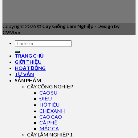
Copyright 2026 ©
Cây Giống Lâm Nghiệp - Design by
CVM.vn
TRANG CHỦ
GIỚI THIỆU
HOẠT ĐỘNG
TƯ VẤN
SẢN PHẨM
CÂY CÔNG NGHIỆP
CAO SU
ĐIỀU
HỒ TIÊU
CHÈ XANH
CAO CAO
CÀ PHÊ
MẮC CA
CÂY LÂM NGHIỆP 1