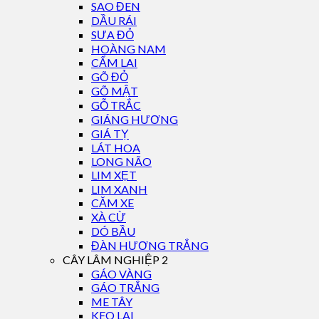
SAO ĐEN
DẦU RÁI
SƯA ĐỎ
HOÀNG NAM
CẨM LAI
GÕ ĐỎ
GÕ MẬT
GỖ TRẮC
GIÁNG HƯƠNG
GIÁ TỴ
LÁT HOA
LONG NÃO
LIM XẸT
LIM XANH
CĂM XE
XÀ CỪ
DÓ BẦU
ĐÀN HƯƠNG TRẮNG
CÂY LÂM NGHIỆP 2
GÁO VÀNG
GÁO TRẮNG
ME TÂY
KEO LAI