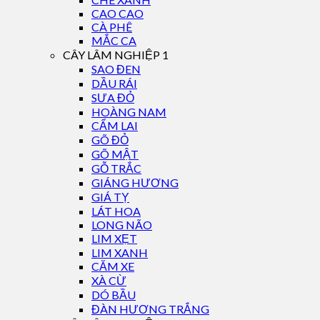
CAO CAO
CÀ PHÊ
MẮC CA
CÂY LÂM NGHIỆP 1
SAO ĐEN
DẦU RÁI
SƯA ĐỎ
HOÀNG NAM
CẨM LAI
GÕ ĐỎ
GÕ MẬT
GỖ TRẮC
GIÁNG HƯƠNG
GIÁ TỴ
LÁT HOA
LONG NÃO
LIM XẸT
LIM XANH
CĂM XE
XÀ CỪ
DÓ BẦU
ĐÀN HƯƠNG TRẮNG