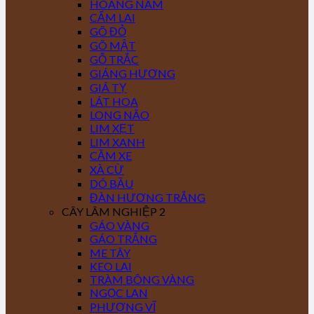
HOÀNG NAM
CẨM LAI
GÕ ĐỎ
GÕ MẬT
GỖ TRẮC
GIÁNG HƯƠNG
GIÁ TỴ
LÁT HOA
LONG NÃO
LIM XẸT
LIM XANH
CĂM XE
XÀ CỪ
DÓ BẦU
ĐÀN HƯƠNG TRẮNG
CÂY LÂM NGHIỆP 2
GÁO VÀNG
GÁO TRẮNG
ME TÂY
KEO LAI
TRÀM BÔNG VÀNG
NGỌC LAN
PHƯỢNG VĨ