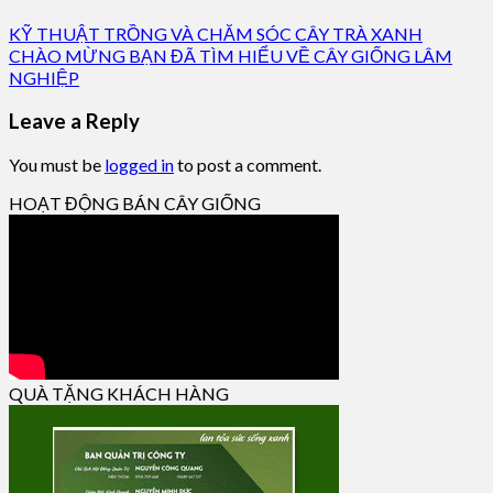
KỸ THUẬT TRỒNG VÀ CHĂM SÓC CÂY TRÀ XANH
CHÀO MỪNG BẠN ĐÃ TÌM HIỂU VỀ CÂY GIỐNG LÂM
NGHIỆP
Leave a Reply
You must be
logged in
to post a comment.
HOẠT ĐỘNG BÁN CÂY GIỐNG
QUÀ TẶNG KHÁCH HÀNG