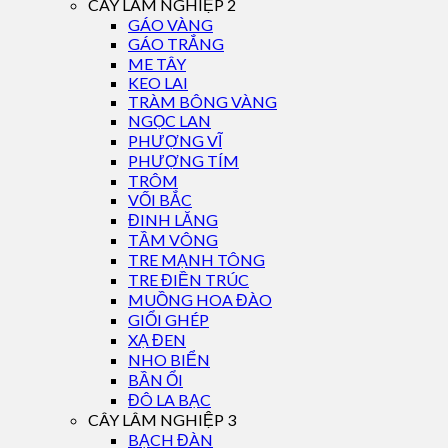
CÂY LÂM NGHIỆP 2
GÁO VÀNG
GÁO TRẮNG
ME TÂY
KEO LAI
TRÀM BÔNG VÀNG
NGỌC LAN
PHƯỢNG VĨ
PHƯỢNG TÍM
TRÔM
VỐI BẮC
ĐINH LĂNG
TẦM VÔNG
TRE MẠNH TÔNG
TRE ĐIỀN TRÚC
MUỒNG HOA ĐÀO
GIỔI GHÉP
XẠ ĐEN
NHO BIỂN
BẦN ỔI
ĐÔ LA BẠC
CÂY LÂM NGHIỆP 3
BẠCH ĐÀN