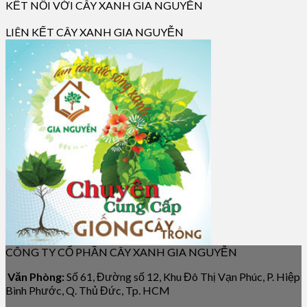
KẾT NỐI VỚI CÂY XANH GIA NGUYỄN
LIÊN KẾT CÂY XANH GIA NGUYỄN
CÔNG TY CỔ PHẦN CÂY XANH GIA NGUYỄN
Văn Phòng:
Số 61, Đường số 12, Khu Đô Thị Vạn Phúc, P. Hiệp
Bình Phước, Q. Thủ Đức, Tp. HCM