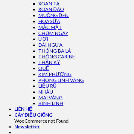
XOAN TA
XOAN ĐÀO
MUỒNG ĐEN
HOA SỮA
MẮC MẬT
CHÙM NGÂY
ƯƠI
DÁI NGỰA
THÔNG BA LÁ
THÔNG CARIBE
THẦN KỲ
QUẾ
KIM PHƯỢNG
PHONG LINH VÀNG
LIỄU RŨ
NHÀU
MAI VÀNG
BÌNH LINH
LIÊN HỆ
CÂY ĐIỀU GIỐNG
WooCommerce not Found
Newsletter