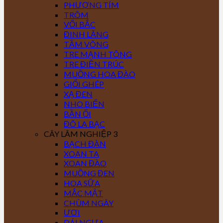
PHƯỢNG TÍM
TRÔM
VỐI BẮC
ĐINH LĂNG
TẦM VÔNG
TRE MẠNH TÔNG
TRE ĐIỀN TRÚC
MUỒNG HOA ĐÀO
GIỔI GHÉP
XẠ ĐEN
NHO BIỂN
BẦN ỔI
ĐÔ LA BẠC
CÂY LÂM NGHIỆP 3
BẠCH ĐÀN
XOAN TA
XOAN ĐÀO
MUỒNG ĐEN
HOA SỮA
MẮC MẬT
CHÙM NGÂY
ƯƠI
DÁI NGỰA