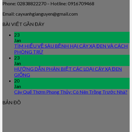
Phone: 02838822270 – Hotline: 0916709468
Email: cayxanhgianguyen@gmail.com
BÀI VIẾT GẦN ĐÂY
23
Jan
TÌM HIỂU VỀ SÂU BỆNH HẠI CÂY XẠ ĐEN VÀ CÁCH
PHÒNG TRỪ
23
Jan
HƯỚNG DẪN PHÂN BIỆT CÁC LOẠI CÂY XẠ ĐEN
GIỐNG
20
Jan
Cây Quế Thơm Phong Thủy: Có Nên Trồng Trước Nhà?
BẢN ĐỒ