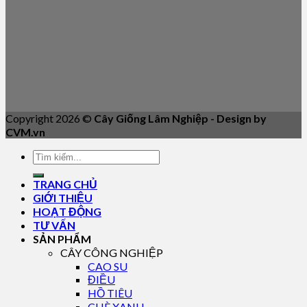
Copyright 2026 ©
Cây Giống Lâm Nghiệp - Design by
CVM.vn
TRANG CHỦ
GIỚI THIỆU
HOẠT ĐỘNG
TƯ VẤN
SẢN PHẨM
CÂY CÔNG NGHIỆP
CAO SU
ĐIỀU
HỒ TIÊU
CHÈ XANH