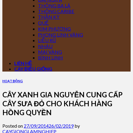
THÔNG BA LÁ
THÔNG CARIBE
THẦN KỲ
QUẾ
KIM PHƯỢNG
PHONG LINH VÀNG
LIỄU RŨ
NHÀU
MAI VÀNG
BÌNH LINH
LIÊN HỆ
CÂY ĐIỀU GIỐNG
HOẠT ĐỘNG
CÂY XANH GIA NGUYỄN CUNG CẤP
CÂY SƯA ĐỎ CHO KHÁCH HÀNG
HỒNG QUYỀN
Posted on
27/09/2014
26/02/2019
by
CAYGIONGLAMNGHIEP