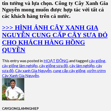
tin tưởng và lựa chọn. Công ty Cây Xanh Gia
Nguyễn mong muốn được hợp tác với tất cả
các khách hàng trên cả nước.
>>> HÌNH ẢNH CÂY XANH GIA
NGUYỄN CUNG CẤP CÂY SƯA ĐỎ
CHO KHÁCH HÀNG HỒNG
QUYỀN
This entry was posted in
HOẠT ĐỘNG
and tagged
cây giống
,
cây giống lâm nghiệp
,
cây giống sưa đỏ
,
cây lâm nghiệp
,
cây
sưa đỏ
,
Cây xanh Gia Nguyễn
,
cung cấp cây giống
,
vườn ươm
Cây Xanh Gia Nguyễn
.
CAYGIONGLAMNGHIEP