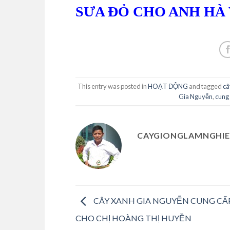
SƯA ĐỎ CHO ANH HÀ
This entry was posted in
HOẠT ĐỘNG
and tagged
câ
Gia Nguyễn
,
cung
CAYGIONGLAMNGHIE
CÂY XANH GIA NGUYỄN CUNG CẤP
CHO CHỊ HOÀNG THỊ HUYỀN