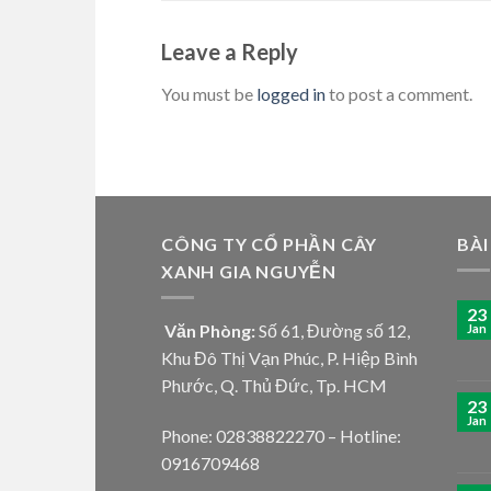
Leave a Reply
You must be
logged in
to post a comment.
CÔNG TY CỔ PHẦN CÂY
BÀI
XANH GIA NGUYỄN
23
Văn Phòng:
Số 61, Đường số 12,
Jan
Khu Đô Thị Vạn Phúc, P. Hiệp Bình
Phước, Q. Thủ Đức, Tp. HCM
23
Jan
Phone: 02838822270 – Hotline:
0916709468