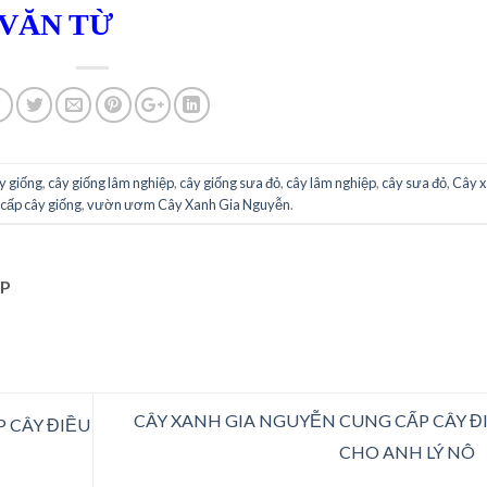
 VĂN TỪ
y giống
,
cây giống lâm nghiệp
,
cây giống sưa đỏ
,
cây lâm nghiệp
,
cây sưa đỏ
,
Cây 
 cấp cây giống
,
vườn ươm Cây Xanh Gia Nguyễn
.
P
CÂY XANH GIA NGUYỄN CUNG CẤP CÂY Đ
 CÂY ĐIỀU
CHO ANH LÝ NÔ