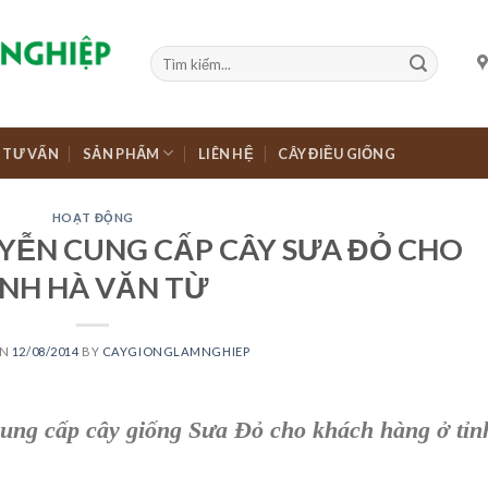
TƯ VẤN
SẢN PHẨM
LIÊN HỆ
CÂY ĐIỀU GIỐNG
HOẠT ĐỘNG
YỄN CUNG CẤP CÂY SƯA ĐỎ CHO
NH HÀ VĂN TỪ
ON
12/08/2014
BY
CAYGIONGLAMNGHIEP
ung cấp cây giống Sưa Đỏ cho khách hàng ở tỉn