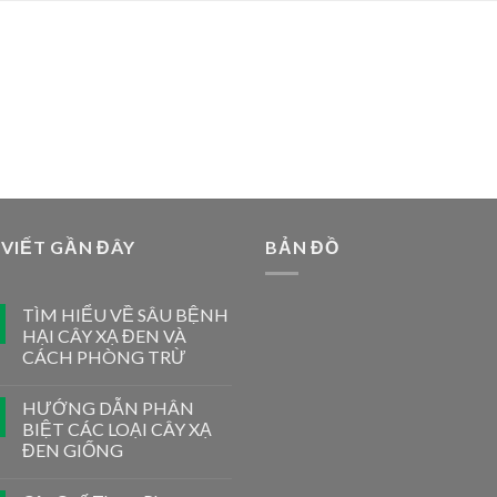
 VIẾT GẦN ĐÂY
BẢN ĐỒ
TÌM HIỂU VỀ SÂU BỆNH
HẠI CÂY XẠ ĐEN VÀ
CÁCH PHÒNG TRỪ
HƯỚNG DẪN PHÂN
BIỆT CÁC LOẠI CÂY XẠ
ĐEN GIỐNG