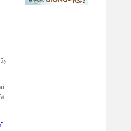
cây
số
ôi
Y