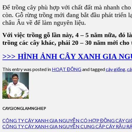
Để trồng cây phù hợp với chất đất mà nhanh cho 
còn. Gỗ rừng trồng mới đang bắt đầu phát triển 
châu Âu về để làm nguyên liệu.
Với việc trồng gỗ lần này, 4 – 5 năm nữa, đó 
trồng các cây khác, phải 20 – 30 năm mới cho 
>>> HÌNH ẢNH CÂY XANH GIA NG
This entry was posted in
HOẠT ĐỘNG
and tagged
cây giống
,
câ
CAYGIONGLAMNGHIEP
CÔNG TY CÂY XANH GIA NGUYỄN CÓ HỢP ĐỒNG CÂY G
CÔNG TY CÂY XANH GIA NGUYỄN CUNG CẤP CÂY RẦU R