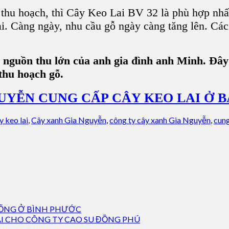
thu hoạch, thì Cây Keo Lai BV 32 là phù hợp nhất
lại. Càng ngày, nhu cầu gỗ ngày càng tăng lên. Cá
là nguồn thu lớn của anh gia đình anh Minh. Đâ
thu hoạch gỗ.
UYỄN CUNG CẤP CÂY KEO LAI Ở 
y keo lai
,
Cây xanh Gia Nguyễn
,
công ty cây xanh Gia Nguyễn
,
cung
IỐNG Ở BÌNH PHƯỚC
ÁI CHO CÔNG TY CAO SU ĐỒNG PHÚ