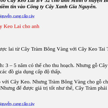
00 Cây Keo Lai BV 32 cho anh Minh ở huyện B
niềm tin vào Công ty Cây Xanh Gia Nguyễn.
y Keo Lai cho anh
 được lai từ Cây Tràm Bông Vàng với Cây Keo Tai 
h: 3 – 5 năm có thể cho thu hoạch. Nhưng gỗ Câ
 các đồ gia dụng cấp độ thấp.
ọ với Cây Keo. Nhưng Tràm Bông Vàng cho gỗ chắ
 Nhưng để được giá trị tốt như thế, Cây Tràm phải