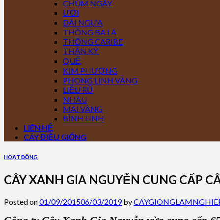
CHÙM NGÂY
ƯƠI
DÁI NGỰA
THÔNG BA LÁ
THÔNG CARIBE
THẦN KỲ
QUẾ
KIM PHƯỢNG
PHONG LINH VÀNG
LIỄU RŨ
NHÀU
MAI VÀNG
BÌNH LINH
LIÊN HỆ
CÂY ĐIỀU GIỐNG
HOẠT ĐỘNG
CÂY XANH GIA NGUYỄN CUNG CẤP CÂ
Posted on
01/09/2015
06/03/2019
by
CAYGIONGLAMNGHIE