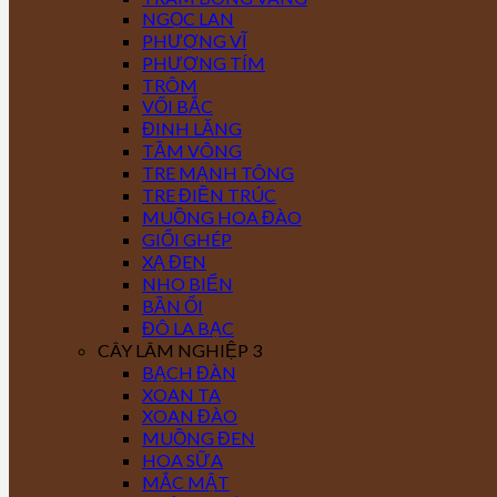
NGỌC LAN
PHƯỢNG VĨ
PHƯỢNG TÍM
TRÔM
VỐI BẮC
ĐINH LĂNG
TẦM VÔNG
TRE MẠNH TÔNG
TRE ĐIỀN TRÚC
MUỒNG HOA ĐÀO
GIỔI GHÉP
XẠ ĐEN
NHO BIỂN
BẦN ỔI
ĐÔ LA BẠC
CÂY LÂM NGHIỆP 3
BẠCH ĐÀN
XOAN TA
XOAN ĐÀO
MUỒNG ĐEN
HOA SỮA
MẮC MẬT