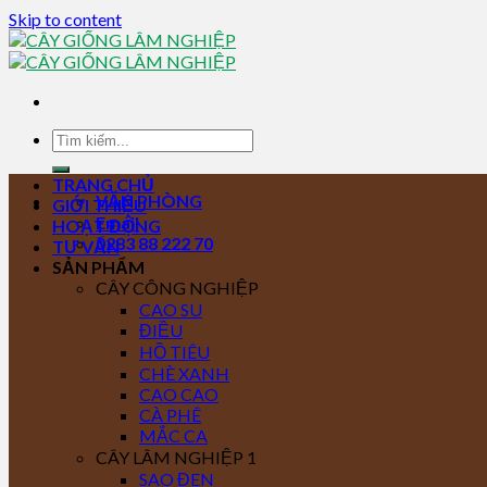
Skip to content
TRANG CHỦ
VĂN PHÒNG
GIỚI THIỆU
Email
HOẠT ĐỘNG
0283 88 222 70
TƯ VẤN
SẢN PHẨM
CÂY CÔNG NGHIỆP
CAO SU
ĐIỀU
HỒ TIÊU
CHÈ XANH
CAO CAO
CÀ PHÊ
MẮC CA
CÂY LÂM NGHIỆP 1
SAO ĐEN