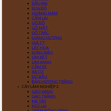
DẦU RÁI
SƯA ĐỎ
HOÀNG NAM
CẨM LAI
GÕ ĐỎ
GÕ MẬT
GỖ TRẮC
GIÁNG HƯƠNG
GIÁ TỴ
LÁT HOA
LONG NÃO
LIM XẸT
LIM XANH
CĂM XE
XÀ CỪ
DÓ BẦU
ĐÀN HƯƠNG TRẮNG
CÂY LÂM NGHIỆP 2
GÁO VÀNG
GÁO TRẮNG
ME TÂY
KEO LAI
TRÀM BÔNG VÀNG