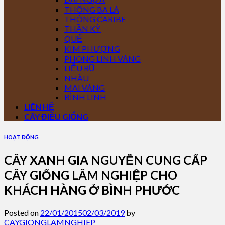
THÔNG BA LÁ
THÔNG CARIBE
THẦN KỲ
QUẾ
KIM PHƯỢNG
PHONG LINH VÀNG
LIỄU RŨ
NHÀU
MAI VÀNG
BÌNH LINH
LIÊN HỆ
CÂY ĐIỀU GIỐNG
HOẠT ĐỘNG
CÂY XANH GIA NGUYỄN CUNG CẤP
CÂY GIỐNG LÂM NGHIỆP CHO
KHÁCH HÀNG Ở BÌNH PHƯỚC
Posted on
22/01/2015
02/03/2019
by
CAYGIONGLAMNGHIEP