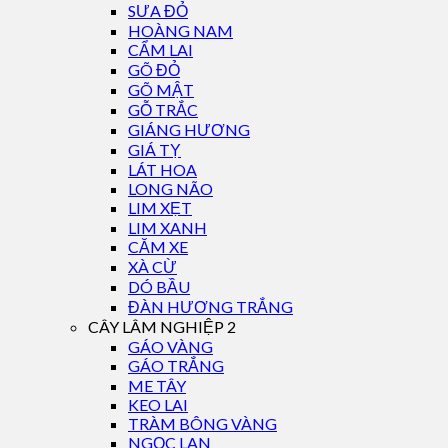
SƯA ĐỎ
HOÀNG NAM
CẨM LAI
GÕ ĐỎ
GÕ MẬT
GỖ TRẮC
GIÁNG HƯƠNG
GIÁ TỴ
LÁT HOA
LONG NÃO
LIM XẸT
LIM XANH
CĂM XE
XÀ CỪ
DÓ BẦU
ĐÀN HƯƠNG TRẮNG
CÂY LÂM NGHIỆP 2
GÁO VÀNG
GÁO TRẮNG
ME TÂY
KEO LAI
TRÀM BÔNG VÀNG
NGỌC LAN