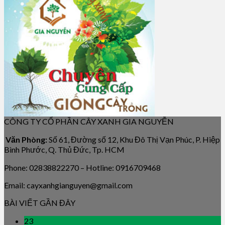
CÔNG TY CỔ PHẦN CÂY XANH GIA NGUYỄN
Văn Phòng:
Số 61, Đường số 12, Khu Đô Thị Vạn Phúc, P. Hiệp
Bình Phước, Q. Thủ Đức, Tp. HCM
Phone: 02838822270 – Hotline: 0916709468
Email: cayxanhgianguyen@gmail.com
BÀI VIẾT GẦN ĐÂY
23