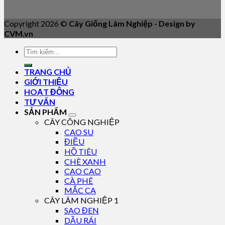
Copyright 2026 ©
Cây Giống Lâm Nghiệp - Design by
CVM.vn
TRANG CHỦ
GIỚI THIỆU
HOẠT ĐỘNG
TƯ VẤN
SẢN PHẨM
CÂY CÔNG NGHIỆP
CAO SU
ĐIỀU
HỒ TIÊU
CHÈ XANH
CAO CAO
CÀ PHÊ
MẮC CA
CÂY LÂM NGHIỆP 1
SAO ĐEN
DẦU RÁI