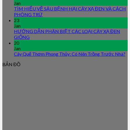
Jan
TÌM HIỂU VỀ SÂU BỆNH HẠI CÂY XẠ ĐEN VÀ CÁCH
PHÒNG TRỪ
23
Jan
HƯỚNG DẪN PHÂN BIỆT CÁC LOẠI CÂY XẠ ĐEN
GIỐNG
20
Jan
Cây Quế Thơm Phong Thủy: Có Nên Trồng Trước Nhà?
BẢN ĐỒ