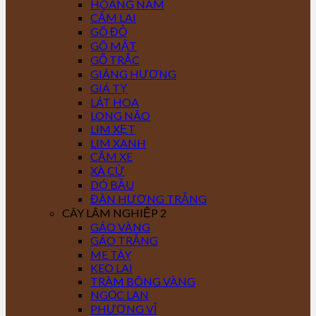
HOÀNG NAM
CẨM LAI
GÕ ĐỎ
GÕ MẬT
GỖ TRẮC
GIÁNG HƯƠNG
GIÁ TỴ
LÁT HOA
LONG NÃO
LIM XẸT
LIM XANH
CĂM XE
XÀ CỪ
DÓ BẦU
ĐÀN HƯƠNG TRẮNG
CÂY LÂM NGHIỆP 2
GÁO VÀNG
GÁO TRẮNG
ME TÂY
KEO LAI
TRÀM BÔNG VÀNG
NGỌC LAN
PHƯỢNG VĨ