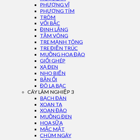
PHƯỢNG VĨ
PHƯỢNG TÍM
TRÔM
VỐI BẮC
ĐINH LĂNG
TẦM VÔNG
TRE MẠNH TÔNG
TRE ĐIỀN TRÚC
MUỒNG HOA ĐÀO
GIỔI GHÉP
XẠ ĐEN
NHO BIỂN
BẦN ỔI
ĐÔ LA BẠC
CÂY LÂM NGHIỆP 3
BẠCH ĐÀN
XOAN TA
XOAN ĐÀO
MUỒNG ĐEN
HOA SỮA
MẮC MẬT
CHÙM NGÂY