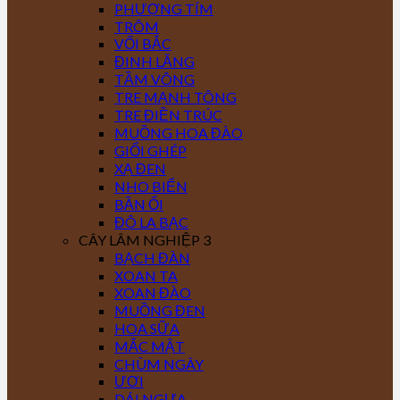
PHƯỢNG TÍM
TRÔM
VỐI BẮC
ĐINH LĂNG
TẦM VÔNG
TRE MẠNH TÔNG
TRE ĐIỀN TRÚC
MUỒNG HOA ĐÀO
GIỔI GHÉP
XẠ ĐEN
NHO BIỂN
BẦN ỔI
ĐÔ LA BẠC
CÂY LÂM NGHIỆP 3
BẠCH ĐÀN
XOAN TA
XOAN ĐÀO
MUỒNG ĐEN
HOA SỮA
MẮC MẬT
CHÙM NGÂY
ƯƠI
DÁI NGỰA