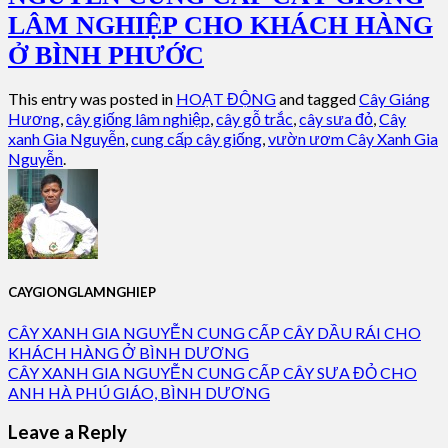
LÂM NGHIỆP CHO KHÁCH HÀNG
Ở BÌNH PHƯỚC
This entry was posted in
HOẠT ĐỘNG
and tagged
Cây Giáng
Hương
,
cây giống lâm nghiệp
,
cây gỗ trắc
,
cây sưa đỏ
,
Cây
xanh Gia Nguyễn
,
cung cấp cây giống
,
vườn ươm Cây Xanh Gia
Nguyễn
.
CAYGIONGLAMNGHIEP
CÂY XANH GIA NGUYỄN CUNG CẤP CÂY DẦU RÁI CHO
KHÁCH HÀNG Ở BÌNH DƯƠNG
CÂY XANH GIA NGUYỄN CUNG CẤP CÂY SƯA ĐỎ CHO
ANH HÀ PHÚ GIÁO, BÌNH DƯƠNG
Leave a Reply