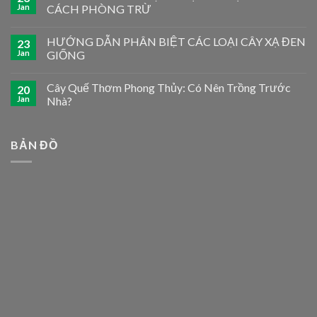
Jan
CÁCH PHÒNG TRỪ
HƯỚNG DẪN PHÂN BIỆT CÁC LOẠI CÂY XẠ ĐEN
23
Jan
GIỐNG
Cây Quế Thơm Phong Thủy: Có Nên Trồng Trước
20
Jan
Nhà?
BẢN ĐỒ