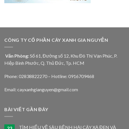
CÔNG TY CỔ PHẦN CÂY XANH GIA NGUYỄN
Văn Phòng:
Số 61, Đường số 12, Khu Đô Thị Vạn Phúc, P.
Hiệp Bình Phước, Q. Thủ Đức, Tp. HCM
Phone: 02838822270 – Hotline: 0916709468
Email: cayxanhgianguyen@gmail.com
BÀI VIẾT GẦN ĐÂY
TÌM HIỂU VỀ SÂU BỆNH HẠI CÂY XẠ ĐEN VÀ
23