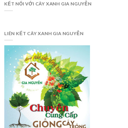
KẾT NỐI VỚI CÂY XANH GIA NGUYỄN
LIÊN KẾT CÂY XANH GIA NGUYỄN