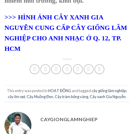
nhiễm môi trường, khói bụi.
>>> HÌNH ẢNH CÂY XANH GIA
NGUYỄN CUNG CẤP CÂY GIỐNG LÂM
NGHIỆP CHO ANH NHẠC Ở Q. 12, TP.
HCM
This entry was posted in
HOẠT ĐỘNG
and tagged
cây giống lâm nghiệp
,
cây lim xẹt
,
Cây Muồng Đen
,
Cây tràm bông vàng
,
Cây xanh Gia Nguyễn
.
CAYGIONGLAMNGHIEP