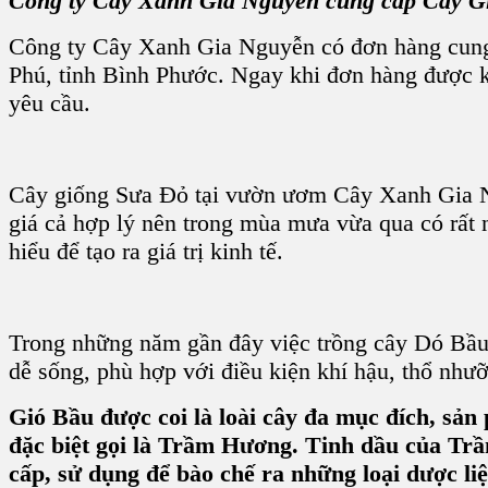
Công ty Cây Xanh Gia Nguyễn cung cấp Cây G
Công ty Cây Xanh Gia Nguyễn có đơn hàng cung
Phú, tỉnh Bình Phước. Ngay khi đơn hàng được k
yêu cầu.
Cây giống Sưa Đỏ tại vườn ươm Cây Xanh Gia Ngu
giá cả hợp lý nên trong mùa mưa vừa qua có rất
hiểu để tạo ra giá trị kinh tế.
Trong những năm gần đây việc trồng cây Dó Bầu đ
dễ sống, phù hợp với điều kiện khí hậu, thổ như
Gió Bầu được coi là loài cây đa mục đích, sả
đặc biệt gọi là Trầm Hương. Tinh dầu của Tr
cấp, sử dụng để bào chế ra những loại dược li