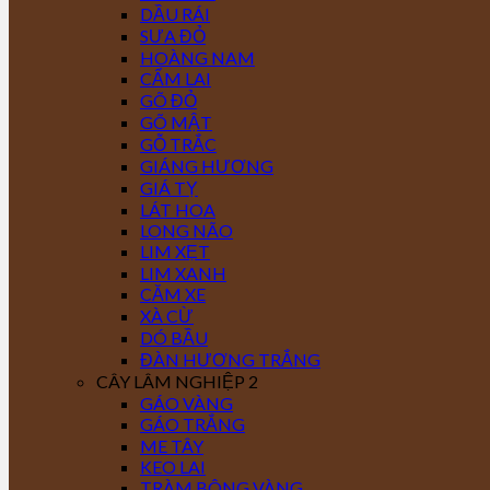
DẦU RÁI
SƯA ĐỎ
HOÀNG NAM
CẨM LAI
GÕ ĐỎ
GÕ MẬT
GỖ TRẮC
GIÁNG HƯƠNG
GIÁ TỴ
LÁT HOA
LONG NÃO
LIM XẸT
LIM XANH
CĂM XE
XÀ CỪ
DÓ BẦU
ĐÀN HƯƠNG TRẮNG
CÂY LÂM NGHIỆP 2
GÁO VÀNG
GÁO TRẮNG
ME TÂY
KEO LAI
TRÀM BÔNG VÀNG