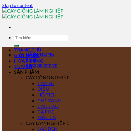
Skip to content
TRANG CHỦ
VĂN PHÒNG
GIỚI THIỆU
Email
HOẠT ĐỘNG
0283 88 222 70
TƯ VẤN
SẢN PHẨM
CÂY CÔNG NGHIỆP
CAO SU
ĐIỀU
HỒ TIÊU
CHÈ XANH
CAO CAO
CÀ PHÊ
MẮC CA
CÂY LÂM NGHIỆP 1
SAO ĐEN