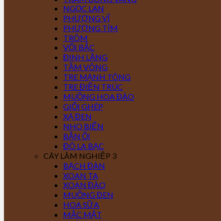
NGỌC LAN
PHƯỢNG VĨ
PHƯỢNG TÍM
TRÔM
VỐI BẮC
ĐINH LĂNG
TẦM VÔNG
TRE MẠNH TÔNG
TRE ĐIỀN TRÚC
MUỒNG HOA ĐÀO
GIỔI GHÉP
XẠ ĐEN
NHO BIỂN
BẦN ỔI
ĐÔ LA BẠC
CÂY LÂM NGHIỆP 3
BẠCH ĐÀN
XOAN TA
XOAN ĐÀO
MUỒNG ĐEN
HOA SỮA
MẮC MẬT