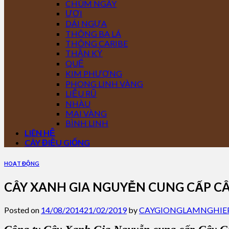
CHÙM NGÂY
ƯƠI
DÁI NGỰA
THÔNG BA LÁ
THÔNG CARIBE
THẦN KỲ
QUẾ
KIM PHƯỢNG
PHONG LINH VÀNG
LIỄU RŨ
NHÀU
MAI VÀNG
BÌNH LINH
LIÊN HỆ
CÂY ĐIỀU GIỐNG
HOẠT ĐỘNG
CÂY XANH GIA NGUYỄN CUNG CẤP C
Posted on
14/08/2014
21/02/2019
by
CAYGIONGLAMNGHIE