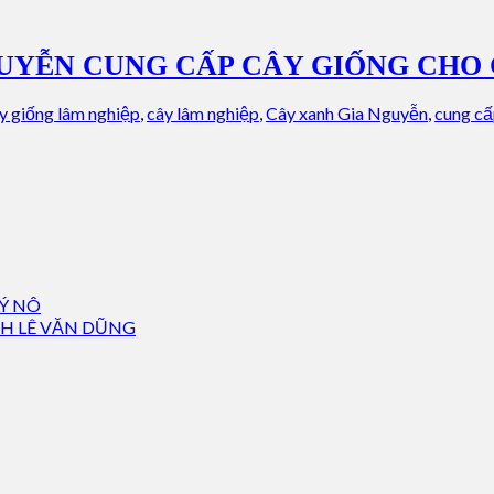
GUYỄN CUNG CẤP CÂY GIỐNG CHO
y giống lâm nghiệp
,
cây lâm nghiệp
,
Cây xanh Gia Nguyễn
,
cung cấ
Ý NÔ
NH LÊ VĂN DŨNG