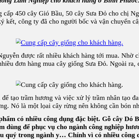
iống Lâm Nghiệp cho khách hàng ở Bình Phước
 cấp 450 cây Gió Bầu, 50 cây Sưa Đỏ cho chị N
ý kết, công ty đã cho người bốc và vận chuyển c
yễn được rất nhiều khách hàng tới mua. Nhờ chấ
 nhiều đơn hàng mua cây giống Sưa Đỏ. Ngoài ra,
ể tạo trầm hương và việc xử lý trầm nhân tạo đan
ỡng. Nó là một lọai cây rừng nên không cần bón n
n phẩm có nhiều công dụng đặc biệt. Gỗ cây Dó 
ầm dùng để phục vụ cho ngành công nghiệp hươ
ệu quý trong ngành y… Chính vì có nhiều công d