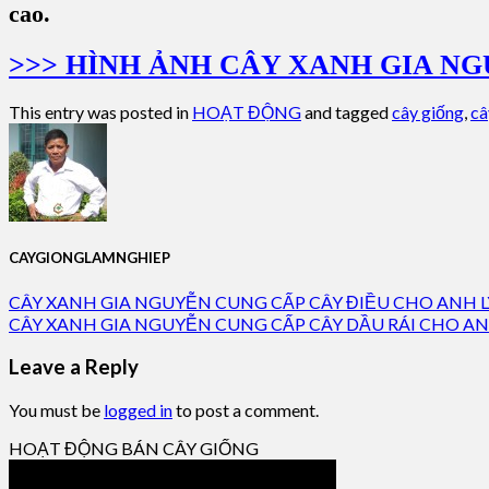
cao.
>>> HÌNH ẢNH CÂY XANH GIA N
This entry was posted in
HOẠT ĐỘNG
and tagged
cây giống
,
câ
CAYGIONGLAMNGHIEP
CÂY XANH GIA NGUYỄN CUNG CẤP CÂY ĐIỀU CHO ANH L
CÂY XANH GIA NGUYỄN CUNG CẤP CÂY DẦU RÁI CHO A
Leave a Reply
You must be
logged in
to post a comment.
HOẠT ĐỘNG BÁN CÂY GIỐNG