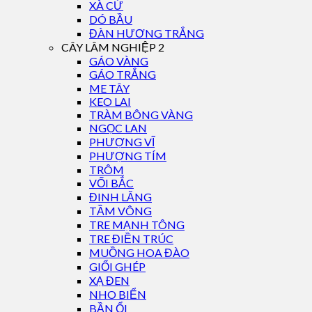
XÀ CỪ
DÓ BẦU
ĐÀN HƯƠNG TRẮNG
CÂY LÂM NGHIỆP 2
GÁO VÀNG
GÁO TRẮNG
ME TÂY
KEO LAI
TRÀM BÔNG VÀNG
NGỌC LAN
PHƯỢNG VĨ
PHƯỢNG TÍM
TRÔM
VỐI BẮC
ĐINH LĂNG
TẦM VÔNG
TRE MẠNH TÔNG
TRE ĐIỀN TRÚC
MUỒNG HOA ĐÀO
GIỔI GHÉP
XẠ ĐEN
NHO BIỂN
BẦN ỔI