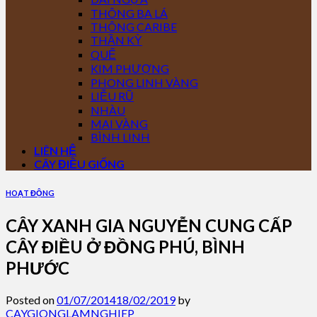
THÔNG BA LÁ
THÔNG CARIBE
THẦN KỲ
QUẾ
KIM PHƯỢNG
PHONG LINH VÀNG
LIỄU RŨ
NHÀU
MAI VÀNG
BÌNH LINH
LIÊN HỆ
CÂY ĐIỀU GIỐNG
HOẠT ĐỘNG
CÂY XANH GIA NGUYỄN CUNG CẤP
CÂY ĐIỀU Ở ĐỒNG PHÚ, BÌNH
PHƯỚC
Posted on
01/07/2014
18/02/2019
by
CAYGIONGLAMNGHIEP