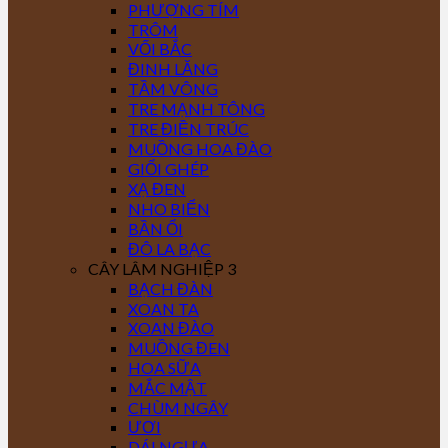
PHƯỢNG TÍM
TRÔM
VỐI BẮC
ĐINH LĂNG
TẦM VÔNG
TRE MẠNH TÔNG
TRE ĐIỀN TRÚC
MUỒNG HOA ĐÀO
GIỔI GHÉP
XẠ ĐEN
NHO BIỂN
BẦN ỔI
ĐÔ LA BẠC
CÂY LÂM NGHIỆP 3
BẠCH ĐÀN
XOAN TA
XOAN ĐÀO
MUỒNG ĐEN
HOA SỮA
MẮC MẬT
CHÙM NGÂY
ƯƠI
DÁI NGỰA