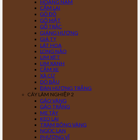
HOÀNG NAM
CẨM LAI
GÕ ĐỎ
GÕ MẬT
GỖ TRẮC
GIÁNG HƯƠNG
GIÁ TỴ
LÁT HOA
LONG NÃO
LIM XẸT
LIM XANH
CĂM XE
XÀ CỪ
DÓ BẦU
ĐÀN HƯƠNG TRẮNG
CÂY LÂM NGHIỆP 2
GÁO VÀNG
GÁO TRẮNG
ME TÂY
KEO LAI
TRÀM BÔNG VÀNG
NGỌC LAN
PHƯỢNG VĨ