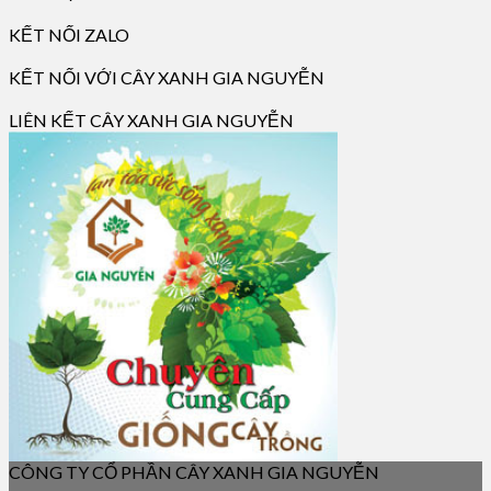
KẾT NỐI ZALO
KẾT NỐI VỚI CÂY XANH GIA NGUYỄN
LIÊN KẾT CÂY XANH GIA NGUYỄN
CÔNG TY CỔ PHẦN CÂY XANH GIA NGUYỄN