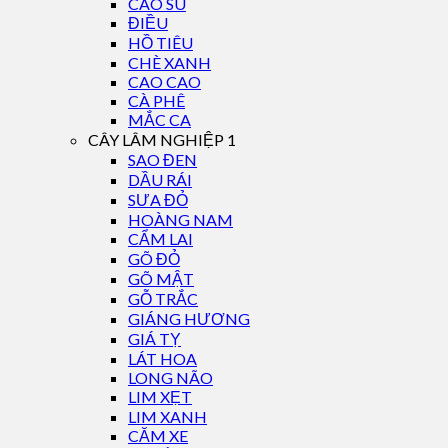
CAO SU
ĐIỀU
HỒ TIÊU
CHÈ XANH
CAO CAO
CÀ PHÊ
MẮC CA
CÂY LÂM NGHIỆP 1
SAO ĐEN
DẦU RÁI
SƯA ĐỎ
HOÀNG NAM
CẨM LAI
GÕ ĐỎ
GÕ MẬT
GỖ TRẮC
GIÁNG HƯƠNG
GIÁ TỴ
LÁT HOA
LONG NÃO
LIM XẸT
LIM XANH
CĂM XE