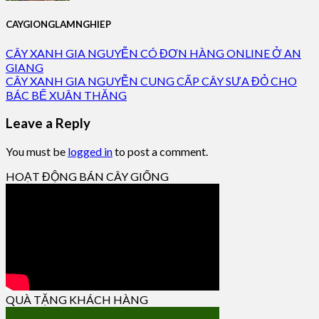
CAYGIONGLAMNGHIEP
CÂY XANH GIA NGUYỄN CÓ ĐƠN HÀNG ONLINE Ở AN
GIANG
CÂY XANH GIA NGUYỄN CUNG CẤP CÂY SƯA ĐỎ CHO
BÁC BẾ XUÂN THĂNG
Leave a Reply
You must be
logged in
to post a comment.
HOẠT ĐỘNG BÁN CÂY GIỐNG
QUÀ TẶNG KHÁCH HÀNG