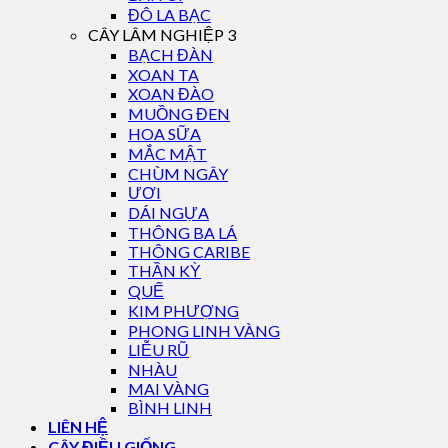
ĐÔ LA BẠC
CÂY LÂM NGHIỆP 3
BẠCH ĐÀN
XOAN TA
XOAN ĐÀO
MUỒNG ĐEN
HOA SỮA
MẮC MẬT
CHÙM NGÂY
ƯƠI
DÁI NGỰA
THÔNG BA LÁ
THÔNG CARIBE
THẦN KỲ
QUẾ
KIM PHƯỢNG
PHONG LINH VÀNG
LIỄU RŨ
NHÀU
MAI VÀNG
BÌNH LINH
LIÊN HỆ
CÂY ĐIỀU GIỐNG