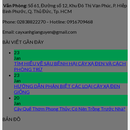
Văn Phòng:
Số 61, Đường số 12, Khu Đô Thị Vạn Phúc, P. Hiệp
Bình Phước, Q. Thủ Đức, Tp. HCM
Phone: 02838822270 – Hotline: 0916709468
Email: cayxanhgianguyen@gmail.com
BÀI VIẾT GẦN ĐÂY
23
Jan
TÌM HIỂU VỀ SÂU BỆNH HẠI CÂY XẠ ĐEN VÀ CÁCH
PHÒNG TRỪ
23
Jan
HƯỚNG DẪN PHÂN BIỆT CÁC LOẠI CÂY XẠ ĐEN
GIỐNG
20
Jan
Cây Quế Thơm Phong Thủy: Có Nên Trồng Trước Nhà?
BẢN ĐỒ