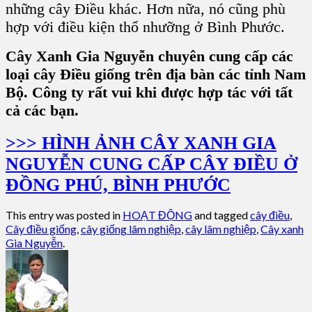
những cây Điều khác. Hơn nữa, nó cũng phù
hợp với điều kiện thổ nhưỡng ở Bình Phước.
Cây Xanh Gia Nguyễn chuyên cung cấp các
loại cây Điều giống trên địa bàn các tỉnh Nam
Bộ. Công ty rất vui khi được hợp tác với tất
cả các bạn.
>>> HÌNH ẢNH CÂY XANH GIA
NGUYỄN CUNG CẤP CÂY ĐIỀU Ở
ĐỒNG PHÚ, BÌNH PHƯỚC
This entry was posted in
HOẠT ĐỘNG
and tagged
cây điều
,
Cây điều giống
,
cây giống lâm nghiệp
,
cây lâm nghiệp
,
Cây xanh
Gia Nguyễn
.