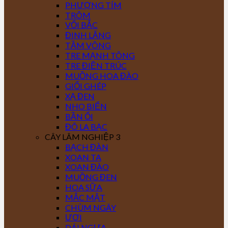
PHƯỢNG TÍM
TRÔM
VỐI BẮC
ĐINH LĂNG
TẦM VÔNG
TRE MẠNH TÔNG
TRE ĐIỀN TRÚC
MUỒNG HOA ĐÀO
GIỔI GHÉP
XẠ ĐEN
NHO BIỂN
BẦN ỔI
ĐÔ LA BẠC
CÂY LÂM NGHIỆP 3
BẠCH ĐÀN
XOAN TA
XOAN ĐÀO
MUỒNG ĐEN
HOA SỮA
MẮC MẬT
CHÙM NGÂY
ƯƠI
DÁI NGỰA