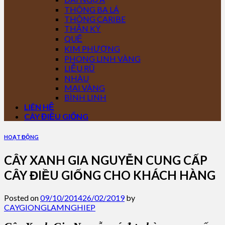
THÔNG BA LÁ
THÔNG CARIBE
THẦN KỲ
QUẾ
KIM PHƯỢNG
PHONG LINH VÀNG
LIỄU RŨ
NHÀU
MAI VÀNG
BÌNH LINH
LIÊN HỆ
CÂY ĐIỀU GIỐNG
HOẠT ĐỘNG
CÂY XANH GIA NGUYỄN CUNG CẤP
CÂY ĐIỀU GIỐNG CHO KHÁCH HÀNG
Posted on
09/10/2014
26/02/2019
by
CAYGIONGLAMNGHIEP