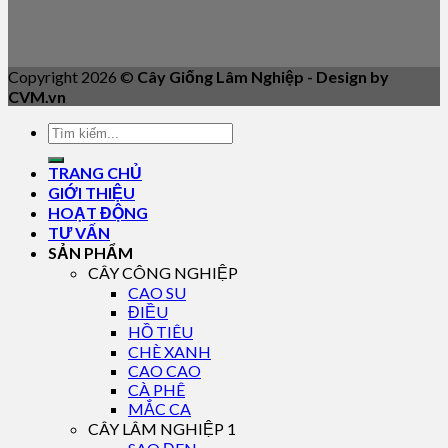
Copyright 2026 ©
Cây Giống Lâm Nghiệp - Design by
CVM.vn
TRANG CHỦ
GIỚI THIỆU
HOẠT ĐỘNG
TƯ VẤN
SẢN PHẨM
CÂY CÔNG NGHIỆP
CAO SU
ĐIỀU
HỒ TIÊU
CHÈ XANH
CAO CAO
CÀ PHÊ
MẮC CA
CÂY LÂM NGHIỆP 1