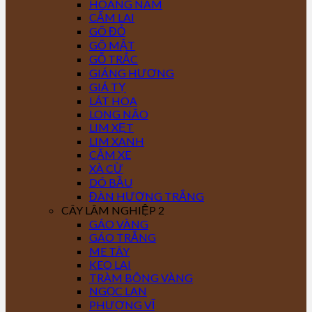
HOÀNG NAM
CẨM LAI
GÕ ĐỎ
GÕ MẬT
GỖ TRẮC
GIÁNG HƯƠNG
GIÁ TỴ
LÁT HOA
LONG NÃO
LIM XẸT
LIM XANH
CĂM XE
XÀ CỪ
DÓ BẦU
ĐÀN HƯƠNG TRẮNG
CÂY LÂM NGHIỆP 2
GÁO VÀNG
GÁO TRẮNG
ME TÂY
KEO LAI
TRÀM BÔNG VÀNG
NGỌC LAN
PHƯỢNG VĨ