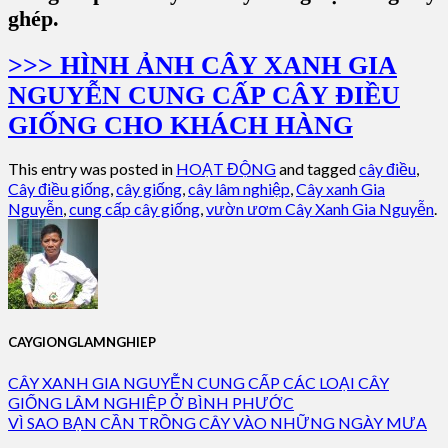
ghép.
>>> HÌNH ẢNH CÂY XANH GIA
NGUYỄN CUNG CẤP CÂY ĐIỀU
GIỐNG CHO KHÁCH HÀNG
This entry was posted in
HOẠT ĐỘNG
and tagged
cây điều
,
Cây điều giống
,
cây giống
,
cây lâm nghiệp
,
Cây xanh Gia
Nguyễn
,
cung cấp cây giống
,
vườn ươm Cây Xanh Gia Nguyễn
.
CAYGIONGLAMNGHIEP
CÂY XANH GIA NGUYỄN CUNG CẤP CÁC LOẠI CÂY
GIỐNG LÂM NGHIỆP Ở BÌNH PHƯỚC
VÌ SAO BẠN CẦN TRỒNG CÂY VÀO NHỮNG NGÀY MƯA