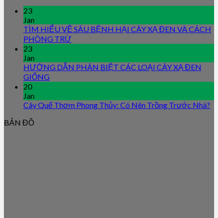
23
Jan
TÌM HIỂU VỀ SÂU BỆNH HẠI CÂY XẠ ĐEN VÀ CÁCH
PHÒNG TRỪ
23
Jan
HƯỚNG DẪN PHÂN BIỆT CÁC LOẠI CÂY XẠ ĐEN
GIỐNG
20
Jan
Cây Quế Thơm Phong Thủy: Có Nên Trồng Trước Nhà?
BẢN ĐỒ