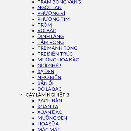
TRÀM BÔNG VÀNG
NGỌC LAN
PHƯỢNG VĨ
PHƯỢNG TÍM
TRÔM
VỐI BẮC
ĐINH LĂNG
TẦM VÔNG
TRE MẠNH TÔNG
TRE ĐIỀN TRÚC
MUỒNG HOA ĐÀO
GIỔI GHÉP
XẠ ĐEN
NHO BIỂN
BẦN ỔI
ĐÔ LA BẠC
CÂY LÂM NGHIỆP 3
BẠCH ĐÀN
XOAN TA
XOAN ĐÀO
MUỒNG ĐEN
HOA SỮA
MẮC MẬT