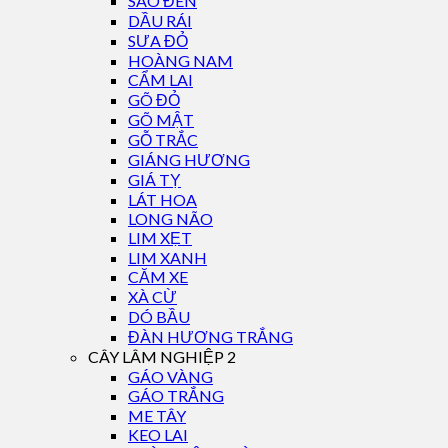
SAO ĐEN
DẦU RÁI
SƯA ĐỎ
HOÀNG NAM
CẨM LAI
GÕ ĐỎ
GÕ MẬT
GỖ TRẮC
GIÁNG HƯƠNG
GIÁ TỴ
LÁT HOA
LONG NÃO
LIM XẸT
LIM XANH
CĂM XE
XÀ CỪ
DÓ BẦU
ĐÀN HƯƠNG TRẮNG
CÂY LÂM NGHIỆP 2
GÁO VÀNG
GÁO TRẮNG
ME TÂY
KEO LAI