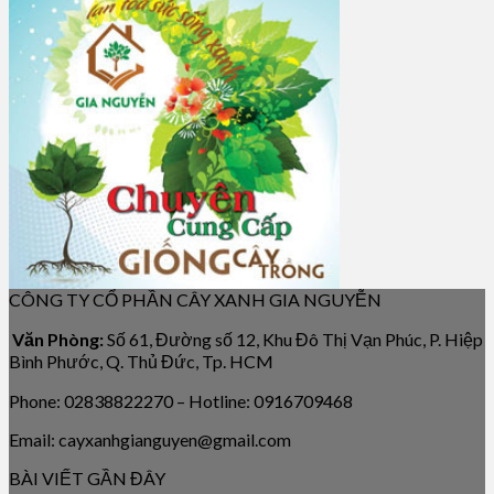
CÔNG TY CỔ PHẦN CÂY XANH GIA NGUYỄN
Văn Phòng:
Số 61, Đường số 12, Khu Đô Thị Vạn Phúc, P. Hiệp
Bình Phước, Q. Thủ Đức, Tp. HCM
Phone: 02838822270 – Hotline: 0916709468
Email: cayxanhgianguyen@gmail.com
BÀI VIẾT GẦN ĐÂY