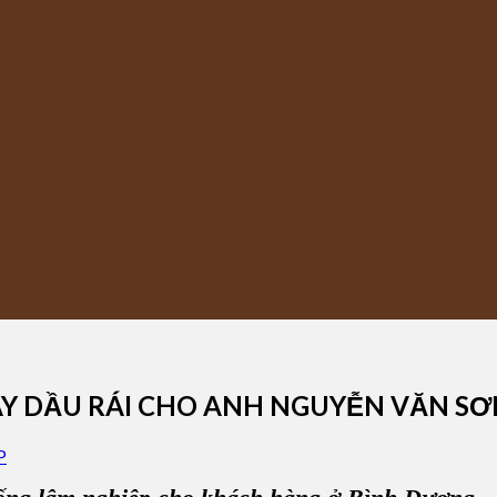
ÂY DẦU RÁI CHO ANH NGUYỄN VĂN SƠ
P