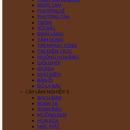
NGỌC LAN
PHƯỢNG VĨ
PHƯỢNG TÍM
TRÔM
VỐI BẮC
ĐINH LĂNG
TẦM VÔNG
TRE MẠNH TÔNG
TRE ĐIỀN TRÚC
MUỒNG HOA ĐÀO
GIỔI GHÉP
XẠ ĐEN
NHO BIỂN
BẦN ỔI
ĐÔ LA BẠC
CÂY LÂM NGHIỆP 3
BẠCH ĐÀN
XOAN TA
XOAN ĐÀO
MUỒNG ĐEN
HOA SỮA
MẮC MẬT