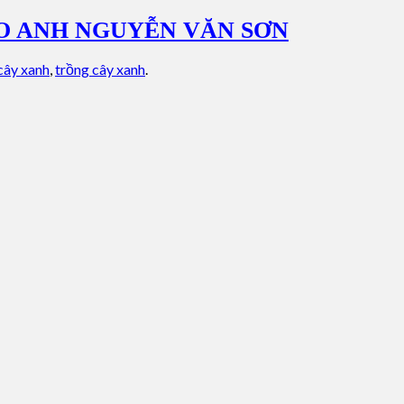
HO ANH NGUYỄN VĂN SƠN
cây xanh
,
trồng cây xanh
.