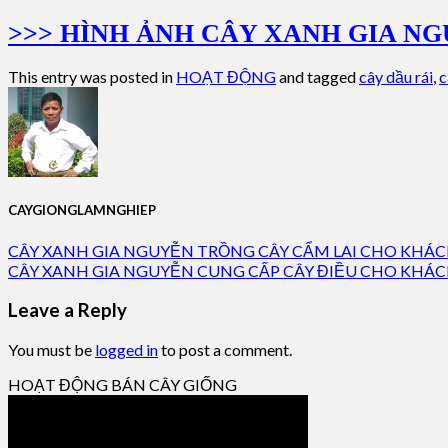
>>> HÌNH ẢNH CÂY XANH GIA N
This entry was posted in
HOẠT ĐỘNG
and tagged
cây dầu rái
,
c
CAYGIONGLAMNGHIEP
CÂY XANH GIA NGUYỄN TRỒNG CÂY CẨM LAI CHO KHÁ
CÂY XANH GIA NGUYỄN CUNG CẤP CÂY ĐIỀU CHO KHÁ
Leave a Reply
You must be
logged in
to post a comment.
HOẠT ĐỘNG BÁN CÂY GIỐNG