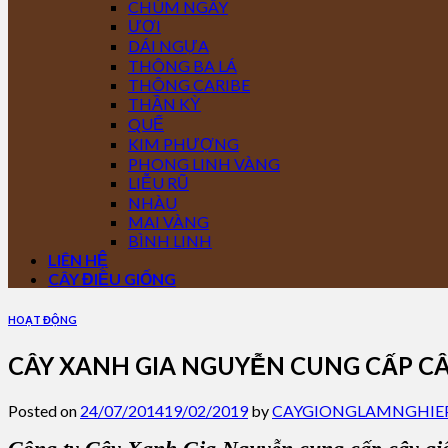
CHÙM NGÂY
ƯƠI
DÁI NGỰA
THÔNG BA LÁ
THÔNG CARIBE
THẦN KỲ
QUẾ
KIM PHƯỢNG
PHONG LINH VÀNG
LIỄU RŨ
NHÀU
MAI VÀNG
BÌNH LINH
LIÊN HỆ
CÂY ĐIỀU GIỐNG
HOẠT ĐỘNG
CÂY XANH GIA NGUYỄN CUNG CẤP C
Posted on
24/07/2014
19/02/2019
by
CAYGIONGLAMNGHIE