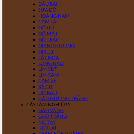
DẦU RÁI
SƯA ĐỎ
HOÀNG NAM
CẨM LAI
GÕ ĐỎ
GÕ MẬT
GỖ TRẮC
GIÁNG HƯƠNG
GIÁ TỴ
LÁT HOA
LONG NÃO
LIM XẸT
LIM XANH
CĂM XE
XÀ CỪ
DÓ BẦU
ĐÀN HƯƠNG TRẮNG
CÂY LÂM NGHIỆP 2
GÁO VÀNG
GÁO TRẮNG
ME TÂY
KEO LAI
TRÀM BÔNG VÀNG