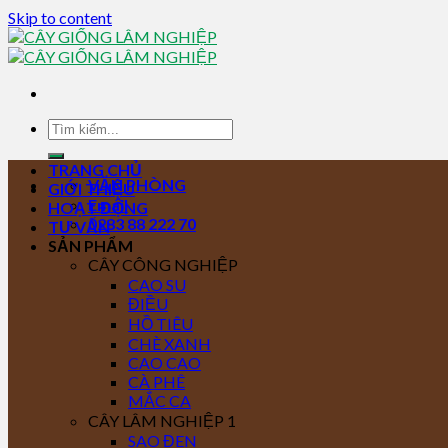
Skip to content
TRANG CHỦ
VĂN PHÒNG
GIỚI THIỆU
Email
HOẠT ĐỘNG
0283 88 222 70
TƯ VẤN
SẢN PHẨM
CÂY CÔNG NGHIỆP
CAO SU
ĐIỀU
HỒ TIÊU
CHÈ XANH
CAO CAO
CÀ PHÊ
MẮC CA
CÂY LÂM NGHIỆP 1
SAO ĐEN