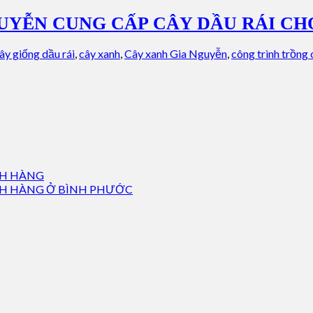
GUYỄN CUNG CẤP CÂY DẦU RÁI C
ây giống dầu rái
,
cây xanh
,
Cây xanh Gia Nguyễn
,
công trình trồng 
CH HÀNG
CH HÀNG Ở BÌNH PHƯỚC